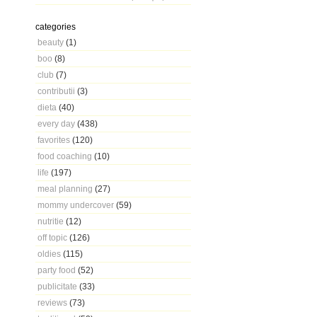
categories
beauty
(1)
boo
(8)
club
(7)
contributii
(3)
dieta
(40)
every day
(438)
favorites
(120)
food coaching
(10)
life
(197)
meal planning
(27)
mommy undercover
(59)
nutritie
(12)
off topic
(126)
oldies
(115)
party food
(52)
publicitate
(33)
reviews
(73)