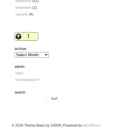
traditional
(52)
umanitare
(2)
vacante
(4)
archive
admin
login
lost password?
search
© 2026
Theme Blass by 1000ff | Powered by
WordPress