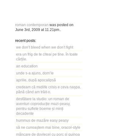
roman contemporan
was posted on
June 3rd, 2009
at
11.21pm
..
recent posts:
we don’t bleed when we don’t fight
era un frig de te citeai pe tine. în toate
cărțile.
an education
unde s-a ajuns, dom’le
aprilie, după apocalipsă
credeam că midlife crisis e ceva nașpa.
până când am trăit-o.
desfătare la studio: un roman de
aventuri coproducție mazi-peasy,
pentru suflete boeme și minți
decadente
hummus de mazăre easy peasy
să ne cunoaștem mai bine, oracol-style
mâncare de dovlecei cu porc și quinoa