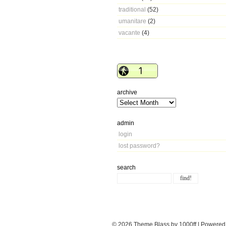
traditional
(52)
umanitare
(2)
vacante
(4)
archive
admin
login
lost password?
search
© 2026
Theme Blass by 1000ff | Powere