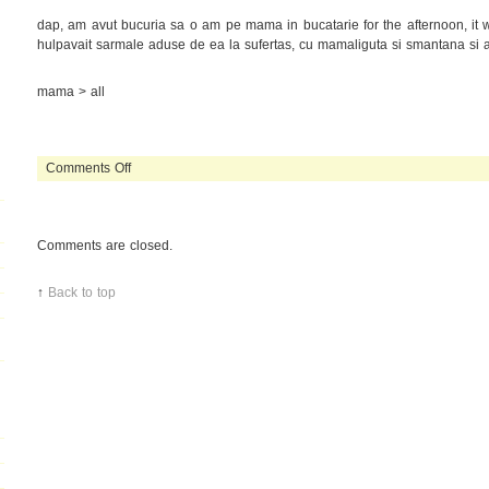
dap, am avut bucuria sa o am pe mama in bucatarie for the afternoon, it
hulpavait sarmale aduse de ea la sufertas, cu mamaliguta si smantana si ar
mama > all
on
Comments Off
sarmale
ca
mama
Comments are closed.
nu
face
nimeni!
↑
Back to top