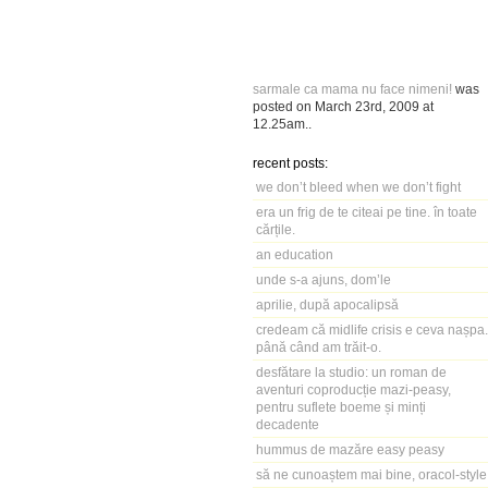
sarmale ca mama nu face nimeni!
was
posted on
March 23rd, 2009
at
12.25am
..
recent posts:
we don’t bleed when we don’t fight
era un frig de te citeai pe tine. în toate
cărțile.
an education
unde s-a ajuns, dom’le
aprilie, după apocalipsă
credeam că midlife crisis e ceva nașpa.
până când am trăit-o.
desfătare la studio: un roman de
aventuri coproducție mazi-peasy,
pentru suflete boeme și minți
decadente
hummus de mazăre easy peasy
să ne cunoaștem mai bine, oracol-style