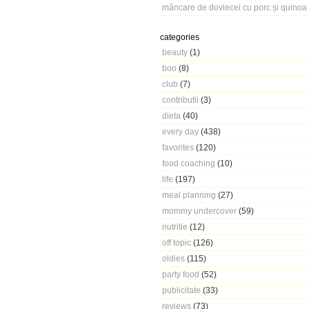
mâncare de dovlecei cu porc și quinoa
categories
beauty
(1)
boo
(8)
club
(7)
contributii
(3)
dieta
(40)
every day
(438)
favorites
(120)
food coaching
(10)
life
(197)
meal planning
(27)
mommy undercover
(59)
nutritie
(12)
off topic
(126)
oldies
(115)
party food
(52)
publicitate
(33)
reviews
(73)