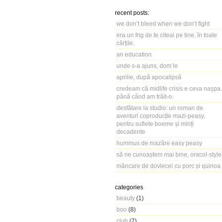
recent posts:
we don’t bleed when we don’t fight
era un frig de te citeai pe tine. în toate
cărțile.
an education
unde s-a ajuns, dom’le
aprilie, după apocalipsă
credeam că midlife crisis e ceva nașpa.
până când am trăit-o.
desfătare la studio: un roman de
aventuri coproducție mazi-peasy,
pentru suflete boeme și minți
decadente
hummus de mazăre easy peasy
să ne cunoaștem mai bine, oracol-style
mâncare de dovlecei cu porc și quinoa
categories
beauty
(1)
boo
(8)
club
(7)