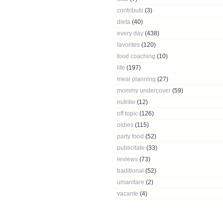
contributii
(3)
dieta
(40)
every day
(438)
favorites
(120)
food coaching
(10)
life
(197)
meal planning
(27)
mommy undercover
(59)
nutritie
(12)
off topic
(126)
oldies
(115)
party food
(52)
publicitate
(33)
reviews
(73)
traditional
(52)
umanitare
(2)
vacante
(4)