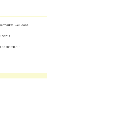
permarket. well done!
e ce?:D
rit de foame?:P