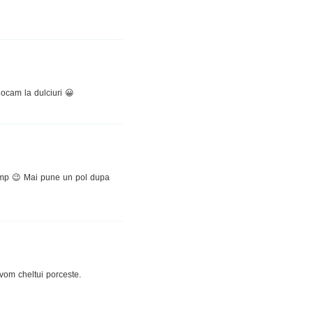
locam la dulciuri 😀
imp 😉 Mai pune un pol dupa
vom cheltui porceste.