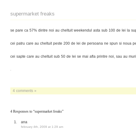
supermarket freaks
se pare ca 57% dintre noi au cheltuit weekendul asta sub 100 de lei la su
cei patru care au cheltuit peste 200 de lei de persoana ne spun si noua p
cei sapte care au cheltuit sub 50 de lei se mai afla printre noi, sau au mu
.
4 comments »
4 Responses to “supermarket freaks”
ana
february 4th, 2009 at 1:29 am