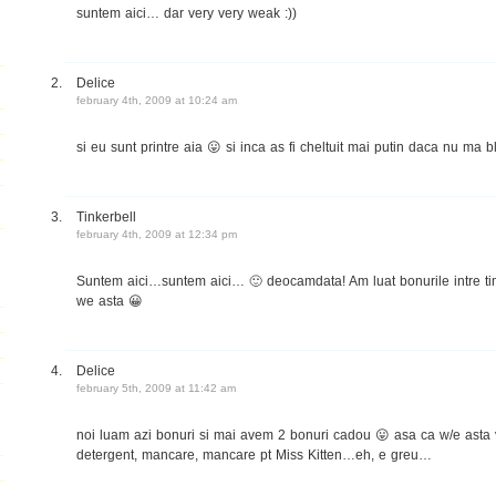
suntem aici… dar very very weak :))
Delice
february 4th, 2009 at 10:24 am
si eu sunt printre aia 😛 si inca as fi cheltuit mai putin daca nu ma b
Tinkerbell
february 4th, 2009 at 12:34 pm
Suntem aici…suntem aici… 🙂 deocamdata! Am luat bonurile intre t
we asta 😀
Delice
february 5th, 2009 at 11:42 am
noi luam azi bonuri si mai avem 2 bonuri cadou 😛 asa ca w/e asta 
detergent, mancare, mancare pt Miss Kitten…eh, e greu…