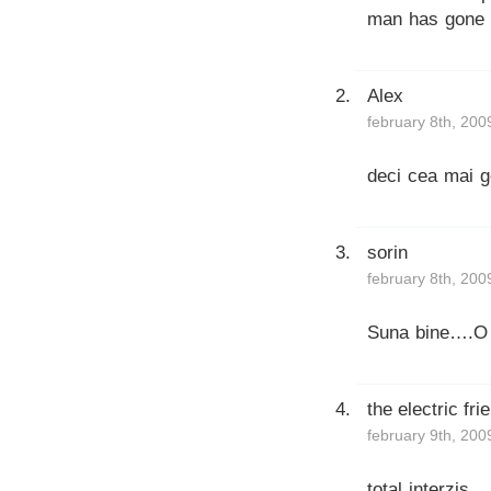
man has gone 
Alex
february 8th, 200
deci cea mai g
sorin
february 8th, 200
Suna bine….O 
the electric fri
february 9th, 200
total interzis