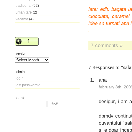
traditional
(52)
later edit: bagata 
umanitare
(2)
ciocolata, caramel 
vacante
(4)
idee sa turnati apa i
.
7 comments »
archive
7 Responses to “sala
admin
login
ana
lost password?
february 8th, 200
search
desigur, i am 
dpmdv continutu
cuvantului “sal
si e doar ince