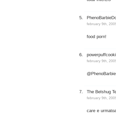
PhenoBarbieDo
february 9th, 200
food porn!
powerpuffcook
february 9th, 200
@PhenoBarbieD
The Belshug T
february 9th, 200
care e urmatoar