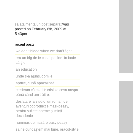
salata merita un post separat
was
posted on
February 8th, 2009
at
5.43pm
..
recent posts:
we don’t bleed when we don’t fight
era un frig de te citeai pe tine. în toate
cărțile.
an education
unde s-a ajuns, dom’le
aprilie, după apocalipsă
credeam că midlife crisis e ceva nașpa.
până când am trăit-o.
desfătare la studio: un roman de
aventuri coproducție mazi-peasy,
pentru suflete boeme și minți
decadente
hummus de mazăre easy peasy
să ne cunoaștem mai bine, oracol-style