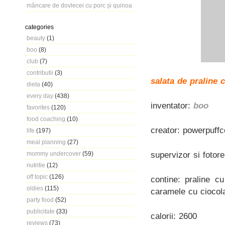
mâncare de dovlecei cu porc și quinoa
categories
beauty
(1)
boo
(8)
club
(7)
contributii
(3)
salata de praline 
dieta
(40)
every day
(438)
inventator:
boo
favorites
(120)
food coaching
(10)
creator: powerpuffc
life
(197)
meal planning
(27)
supervizor si fotor
mommy undercover
(59)
nutritie
(12)
off topic
(126)
contine: praline c
oldies
(115)
caramele cu ciocola
party food
(52)
publicitate
(33)
calorii: 2600
reviews
(73)