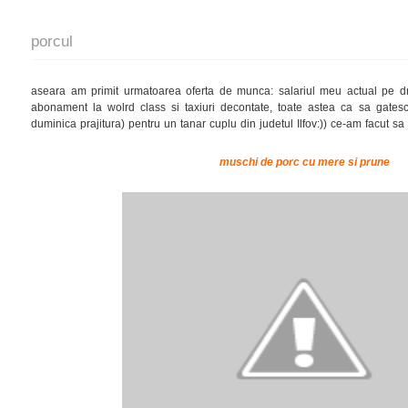
porcul
aseara am primit urmatoarea oferta de munca: salariul meu actual pe dr
abonament la wolrd class si taxiuri decontate, toate astea ca sa gatesc
duminica prajitura) pentru un tanar cuplu din judetul Ilfov:)) ce-am facut sa
muschi de porc cu mere si prune