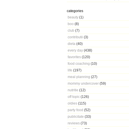
categories
beauty
(1)
boo
(8)
club
(7)
contributii
(3)
dieta
(40)
every day
(438)
favorites
(120)
food coaching
(10)
life
(197)
meal planning
(27)
mommy undercover
(59)
nutritie
(12)
off topic
(126)
oldies
(115)
party food
(52)
publicitate
(33)
reviews
(73)