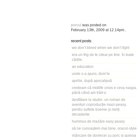
porcul
was posted on
February 13th, 2009
at
12.14pm
..
recent posts:
we don’t bleed when we don’t fight
era un frig de te citeai pe tine. în toate
cărțile.
an education
unde s-a ajuns, dom’le
aprilie, după apocalipsă
credeam că midlife crisis e ceva nașpa.
până când am trăit-o.
desfătare la studio: un roman de
aventuri coproducție mazi-peasy,
pentru suflete boeme și minți
decadente
hummus de mazăre easy peasy
să ne cunoaștem mai bine, oracol-style
mâncare de dovlecei cu porc și quinoa