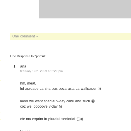
One comment »
One Response to “porcul”
ana
february 13th, 2009 at 2:20 pm
hm, meat.
luf aproape ca si-a pus poza asta ca wallpaper :))
iaodi we want special v-day cake and such 😀
coz we looooove v-day 😀
ofc ma exprim in pluralul seniorial :)))))