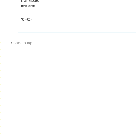
kiwi kisses,
raw diva
:))))))))
↑
Back to top