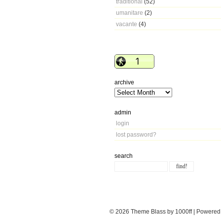
traditional
(52)
umanitare
(2)
vacante
(4)
archive
admin
login
lost password?
search
© 2026
Theme Blass by 1000ff | Powere