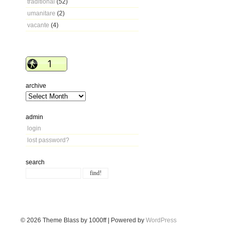
traditional
(52)
umanitare
(2)
vacante
(4)
archive
admin
login
lost password?
search
© 2026
Theme Blass by 1000ff | Powered by
WordPress