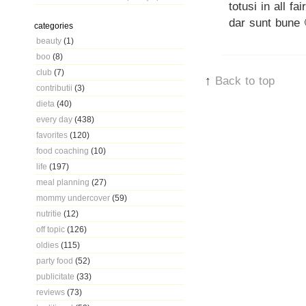
totusi in all f
dar sunt bune 
categories
beauty
(1)
boo
(8)
club
(7)
↑
Back to top
contributii
(3)
dieta
(40)
every day
(438)
favorites
(120)
food coaching
(10)
life
(197)
meal planning
(27)
mommy undercover
(59)
nutritie
(12)
off topic
(126)
oldies
(115)
party food
(52)
publicitate
(33)
reviews
(73)