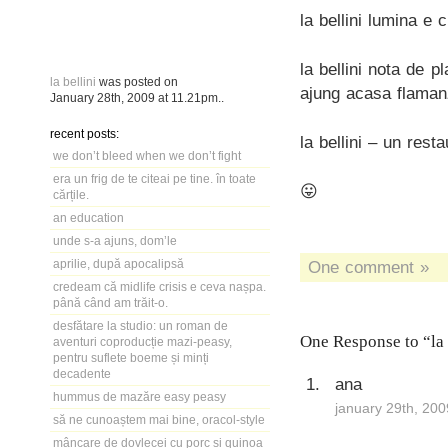
la bellini lumina e 
la bellini nota de 
la bellini
was posted on
ajung acasa flamanz
January 28th, 2009
at
11.21pm
..
recent posts:
la bellini – un rest
we don’t bleed when we don’t fight
era un frig de te citeai pe tine. în toate
😛
cărțile.
an education
unde s-a ajuns, dom’le
aprilie, după apocalipsă
One comment »
credeam că midlife crisis e ceva nașpa.
până când am trăit-o.
desfătare la studio: un roman de
One Response to “la 
aventuri coproducție mazi-peasy,
pentru suflete boeme și minți
decadente
ana
hummus de mazăre easy peasy
january 29th, 200
să ne cunoaștem mai bine, oracol-style
mâncare de dovlecei cu porc și quinoa