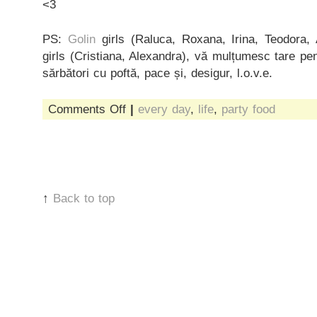
<3
PS:
Golin
girls (Raluca, Roxana, Irina, Teodora,
girls (Cristiana, Alexandra), vă mulțumesc tare pen
sărbători cu poftă, pace și, desigur, l.o.v.e.
on
Comments Off
|
every day
,
life
,
party food
decembrie
↑
Back to top