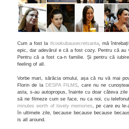
Cum a fost la
#cookubausecretsanta
, mă întrebaț
epic, dar adevărul e că a fost cozy. Pentru că au ve
Pentru că a fost ca-n familie. Și pentru că iubir
feeling of all.
Vorbe mari, sărăcia omului, așa că nu vă mai po
Florin de la
DESPA FILMS
, care nu ne cunoștea
asta, s-au autopropus, înainte cu doar câteva zil
să ne filmeze cum se face, nu ca noi, cu telefon
minutes worth of lovely memories
, pe care eu le-
în ultimele zile, because because because becau
is all around.