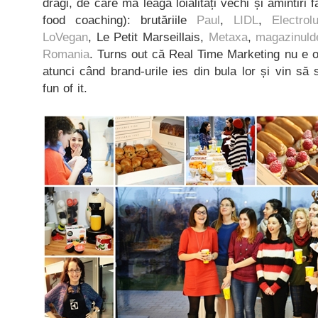
dragi, de care mă leagă loialități vechi și amintiri 
food coaching): brutăriile
Paul
,
LIDL
,
Electrol
LoVegan
, Le Petit Marseillais,
Metaxa
,
magazinulde
Romania
. Turns out că Real Time Marketing nu e o 
atunci când brand-urile ies din bula lor și vin să 
fun of it.