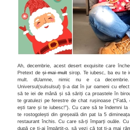
Ah, decembrie, acest desert exquisite care înche
Pretext de
și mai mult
sirop. Te iubesc, ba eu te 
mult. dUamne, nimic nu e ca decembrie.
Universul(sulsulsul) ți-a dat în jur oameni cu efec
să te iei de mână și să săriți ca proastele în birou
te gratulezi pe ferestre de chat rușinoase (“Fată, 
ești tare și te iubesc!”). Cu care să te îndemni la
te rostogolești din greșeală din pat la 5 dimineața
restaurant închis. Cu care să-ți împarți ouăle. Cu 
după ce ți-ai împărțit-o, să vezi că tot ți-a mai ră