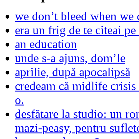
we don’t bleed when we d
era un frig de te citeai pe 
an education
unde s-a ajuns, dom’le
aprilie, după apocalipsă
credeam că midlife crisis
o.
desfătare la studio: un r
mazi-peasy, pentru sufle