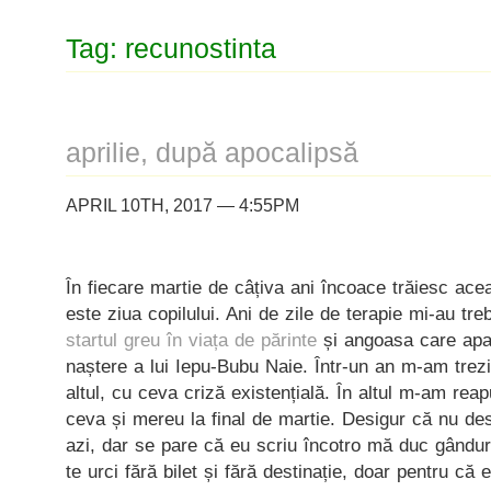
Tag: recunostinta
aprilie, după apocalipsă
APRIL 10TH, 2017 — 4:55PM
În fiecare martie de câțiva ani încoace trăiesc ace
este ziua copilului. Ani de zile de terapie mi-au tre
startul greu în viața de părinte
și angoasa care apar
naștere a lui Iepu-Bubu Naie. Într-un an m-am trezi
altul, cu ceva criză existențială. În altul m-am re
ceva și mereu la final de martie. Desigur că nu de
azi, dar se pare că eu scriu încotro mă duc gândur
te urci fără bilet și fără destinație, doar pentru că