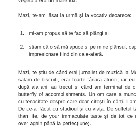
vegetală era un mare lux.
Mazi, te-am lăsat la urmă și la vocativ deoarece:
mi-am propus să te fac să plângi și
știam că o să mă apuce și pe mine plânsul, cap
impresionare fiind din cale-afară.
Mazi, te știu de când erai jurnalist de muzică la M
salam de biscuiți, erai foarte tânără atunci, iar e
după aia anii au trecut și când am terminat de cli
butterfly of accomplishments. Un om care a muncit
cu tenacitate despre care doar citești în cărți. I 
De ce-ai făcut cu studioul și cu viața. De sufletul 
than life, de your immaculate taste și de tot ce 
over again până la perfecțiune).