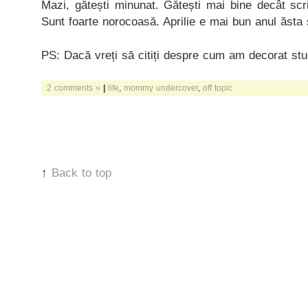
Mazi, gătești minunat. Gătești mai bine decât scr
Sunt foarte norocoasă. Aprilie e mai bun anul ăsta și
PS: Dacă vreți să citiți despre cum am decorat stu
2 comments »
|
life
,
mommy undercover
,
off topic
↑
Back to top