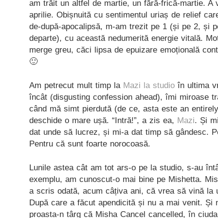
am trăit un altfel de martie, un fără-frică-martie. A 
aprilie. Obișnuită cu sentimentul uriaș de relief car
de-după-apocalipsă, m-am trezit pe 1 (și pe 2, și p
departe), cu această nedumerită energie vitală. Mo
merge greu, căci lipsa de epuizare emoțională contr
🙂
Am petrecut mult timp la
Mazi la studio
în ultima v
încât (disgusting confession ahead), îmi miroase t
când mă simt pierdută (de ce, asta este an entirely 
deschide o mare ușă. “Intră!”, a zis ea,
Mazi
. Și m
dat unde să lucrez, și mi-a dat timp să gândesc. Pe
Pentru că sunt foarte norocoasă.
Lunile astea cât am tot ars-o pe la studio, s-au în
exemplu, am cunoscut-o mai bine pe Mishetta. Mis
a scris odată, acum câțiva ani, că vrea să vină la
După care a făcut apendicită și nu a mai venit. Și
proasta-n târg că Misha Cancel cancelled, în ciuda 