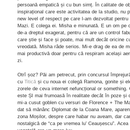
persoană empatică și cu bun simț. În calitate de ob
inspirațional care este activitatea de la studio, nu
new level of respect pe care l-am dezvoltat pentru
Mazi. E colega ei. Misha e minunată. E un om pe ca
de-a dreptul exagerat, pentru că are un control fab
care știe și face și poate, mai mult decât oricine 
vreodată. Misha râde serios. Mi-e drag de ea de m
mai productivă doar pentru că respiram același ae
zi.
Otrî șoz? Păi am petrecut, prin concursul împrejurăr
cu
Titică
și cu noua ei colegă Ramona, gonite și ele
zorele de ceva internet nefuncțional or something. C
este ȘI mai frumoasă în realitate decât în poze și
mi-a cusut goblen cu versuri de Florence + The M
dat să mănânc Diplomat de la Coana Mare, aparent 
zona Moșilor, despre care habar nu aveam, dar car
nostalgică de “ca pe vremea lu’ Ceaușescu”. Acea 