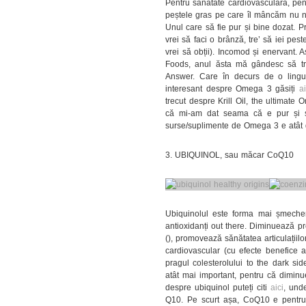
Pentru sănătate cardiovasculară, pen
peștele gras pe care îl mâncăm nu ne
Unul care să fie pur și bine dozat. 
vrei să faci o brânză, tre’ să iei pest
vrei să obții). Incomod și enervant.
Foods, anul ăsta mă gândesc să tr
Answer. Care în decurs de o lingu
interesant despre Omega 3 găsiți
ai
trecut despre Krill Oil, the ultimat
că mi-am dat seama că e pur și si
surse/suplimente de Omega 3 e atât de
3. UBIQUINOL, sau măcar CoQ10
Ubiquinolul este forma mai șmecher
antioxidanți out there. Diminuează pro
(), promovează sănătatea articulațiilor
cardiovascular (cu efecte benefice a
pragul colesterolului to the dark sid
atât mai important, pentru că dimin
despre ubiquinol puteți citi
aici
, unde
Q10. Pe scurt așa, CoQ10 e pentru t