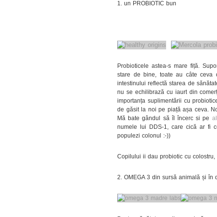
1. un PROBIOTIC bun
Probioticele astea-s mare fiță. Supo
stare de bine, toate au câte ceva d
intestinului reflectă starea de sănăta
nu se echilibrază cu iaurt din come
importanța suplimentării cu probiotice
de găsit la noi pe piață așa ceva. N
Mă bate gândul să îl încerc si pe
a
numele lui DDS-1, care cică ar fi ce
populezi colonul :-))
Copilului ii dau probiotic cu colostru,
2. OMEGA 3 din sursă animală și în d