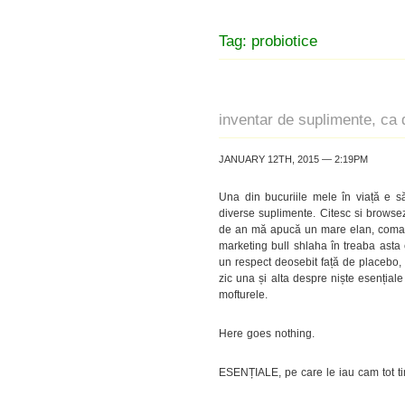
Tag: probiotice
inventar de suplimente, ca 
JANUARY 12TH, 2015 — 2:19PM
Una din bucuriile mele în viață e s
diverse suplimente. Citesc si browsez
de an mă apucă un mare elan, comand 
marketing bull shlaha în treaba asta
un respect deosebit față de placebo, a
zic una și alta despre niște esențial
mofturele.
Here goes nothing.
ESENȚIALE, pe care le iau cam tot ti