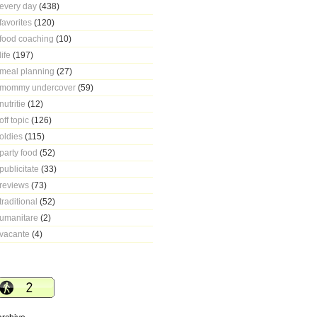
every day
(438)
favorites
(120)
food coaching
(10)
life
(197)
meal planning
(27)
mommy undercover
(59)
nutritie
(12)
off topic
(126)
oldies
(115)
party food
(52)
publicitate
(33)
reviews
(73)
traditional
(52)
umanitare
(2)
vacante
(4)