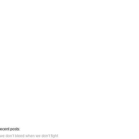
recent posts:
we don’t bleed when we don’t fight