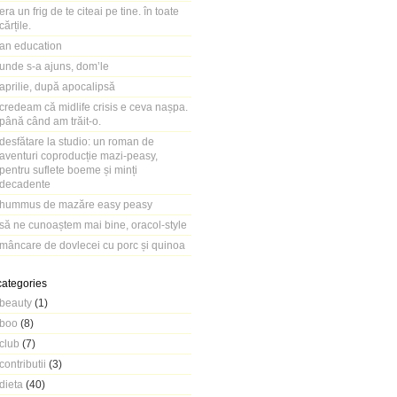
era un frig de te citeai pe tine. în toate
cărțile.
an education
unde s-a ajuns, dom’le
aprilie, după apocalipsă
credeam că midlife crisis e ceva nașpa.
până când am trăit-o.
desfătare la studio: un roman de
aventuri coproducție mazi-peasy,
pentru suflete boeme și minți
decadente
hummus de mazăre easy peasy
să ne cunoaștem mai bine, oracol-style
mâncare de dovlecei cu porc și quinoa
categories
beauty
(1)
boo
(8)
club
(7)
contributii
(3)
dieta
(40)