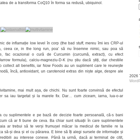
tatea de a transforma CoQ10 în forma sa redusă, ubiquinol.
nic de inflamație low level în corp (the bad stuff, mereu îmi ies CRP-ul
la, ceea ce, in the long run, poa’ să nu însemne nimic, sau poa să
le, fac ocazional o cură de Curcumin (curcumă, extract), cu efect
Jarrow formula), calciu-magneziu-D-K (nu știu dacă știți, dar chestiile
 collect all benefits, iar Now Foods au un supliment care le reunește
modă, încă, antioxidant, un carotenoid extras din niște alge, despre ale
2026
WordP
ivitamine, mai mult așa, de chichi. Nu sunt foarte convinsă de efectul
er sa iau targetat și la marele fix. Dar… cum ziceam, iarna, lua-o-ar
a cu suplimentele e pe bază de decizie foarte persoanală, că-s bani
 cum că ar fi bune de ceva. Ba chiar sunt situații în care suplimentele
ia ar trebui să te verși frumușel măcar la medicul de familie re la
ca să-și dea și el cu părarea. E bine să îți alegi sursele de informație și
redibili au interese conexe. Până la urmă, dacă ai terminat de citit,