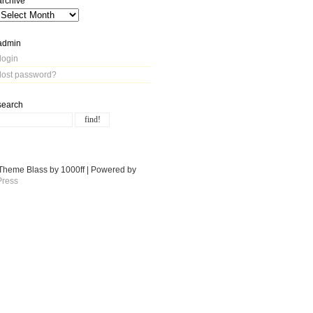
archive
admin
login
lost password?
search
Theme Blass by 1000ff | Powered by
ress