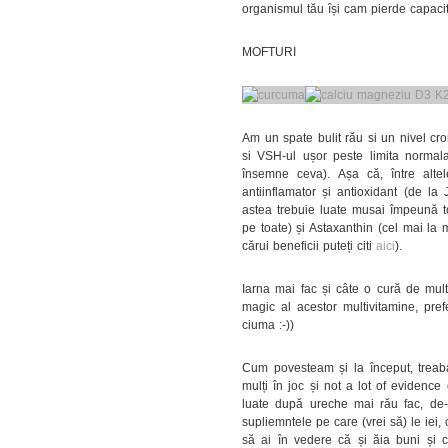
organismul tău își cam pierde capaci
MOFTURI
Am un spate bulit rău si un nivel cro
si VSH-ul ușor peste limita norma
însemne ceva). Așa că, între alte
antiinflamator și antioxidant (de la 
astea trebuie luate musai împeună to
pe toate) și Astaxanthin (cel mai la 
cărui beneficii puteți citi
aici
).
Iarna mai fac și câte o cură de mult
magic al acestor multivitamine, pref
ciuma :-))
Cum povesteam și la început, treab
mulți în joc și not a lot of evidence
luate după ureche mai rău fac, de-a
supliemntele pe care (vrei să) le iei, 
să ai în vedere că și ăia buni și c