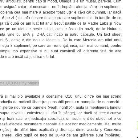
tru articulații, pentru cap și mood, Omega 3 e un musai, pare-se. Cum
 asigură chiar tot necesarul, ne îndreptăm atenția către un supliment.
Problema cea mai mare a acestor “pastiluțe” e că-s cât pumnul, iar dacă
e 6 pe zi (
aici
info despre dozele cu care suplimentezi, în funcție de ce
 Așa că după ce am luat tot anul trecut pastile de la Madre Labs și Now
ec pe un ulei de pește lichid, cum e ăsta din poză, de la Nature’s
riță vine cu EPA și DHA cât încap în patru capsule. Un fact sheet
ci
. Și, desigur, din nou la
Mercola
. De la care Mercola am aflat anul
e Omega 3 supliment, pe care am renunțat, însă, să-l mai comand, pentru
mplu too expensive și nu sunt convinsă că diferența față de alte
 mare încât să justifice efortul.
ă și mai bio available a coenzimei Q10, unul dintre cei mai strong
ducția de radicali liberi (responsabili pentru o panoplie de nenorociri :
, șterge ridurile cu buretele (yeah, right! :-)), ajută la menținerea binelui
supra nivelului colesterolului rău în sânge), iar dacă ați trecut cumva
e și luați statine (medicația specifică), un supliment de ubiquinol e cu
uează efectele secundare nasoale ale acestor medicamente. Mai multe
 găsiți, de altfel, bine explicată și distincția dintre acesta și Coenzima
inerei, căci după ce treci de 30-40 de ani (părerile sunt împărțite),