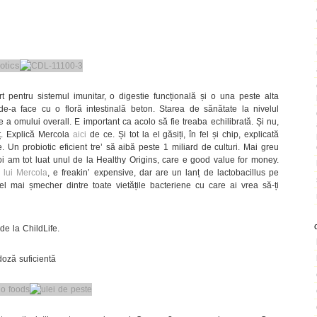
rt pentru sistemul imunitar, o digestie funcțională și o una peste alta
e-a face cu o floră intestinală beton. Starea de sănătate la nivelul
te a omului overall. E important ca acolo să fie treaba echilibrată. Și nu,
rț. Explică Mercola
aici
de ce. Și tot la el găsiți, în fel și chip, explicată
. Un probiotic eficient tre’ să aibă peste 1 miliard de culturi. Mai greu
oi am tot luat unul de la Healthy Origins, care e good value for money.
l lui Mercola
, e freakin’ expensive, dar are un lanț de lactobacillus pe
l mai șmecher dintre toate vietățile bacteriene cu care ai vrea să-ți
 de la ChildLife.
oză suficientă