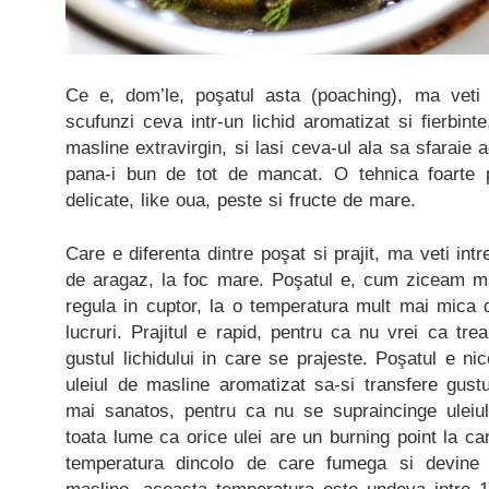
Ce e, dom’le, poşatul asta (poaching), ma veti 
scufunzi ceva intr-un lichid aromatizat si fierbinte
masline extravirgin, si lasi ceva-ul ala sa sfaraie a
pana-i bun de tot de mancat. O tehnica foarte pot
delicate, like oua, peste si fructe de mare.
Care e diferenta dintre poşat si prajit, ma veti intr
de aragaz, la foc mare. Poşatul e, cum ziceam mai
regula in cuptor, la o temperatura mult mai mica 
lucruri. Prajitul e rapid, pentru ca nu vrei ca tre
gustul lichidului in care se prajeste. Poşatul e ni
uleiul de masline aromatizat sa-si transfere gust
mai sanatos, pentru ca nu se supraincinge uleiu
toata lume ca orice ulei are un burning point la ca
temperatura dincolo de care fumega si devine t