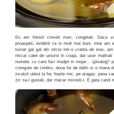
Eu am folosit creveti mari, congelati. Daca va 
proaspeti, evident ca is mult mai buni. Intai am a
turnat gal gal din sticla intr-o cratita de inox, a
niscai catei de usturoi in coaja, dar usor maltrat
numele, cu care faci mudjei in mojar… (pisalog? pi
crengute de cimbru, doua foi de dafin si o mana 
incalzit uleiul la foc foarte mic, pe aragaz, pana c
zic sa-l gustati, dar macar mirositi-l. E gata cand 