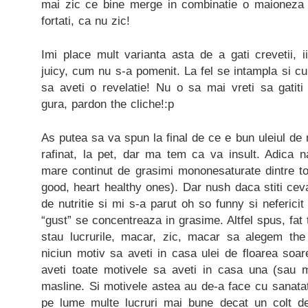
mai zic ce bine merge in combinatie o maioneza
fortati, ca nu zic!
Imi place mult varianta asta de a gati crevetii, ii
juicy, cum nu s-a pomenit. La fel se intampla si cu
sa aveti o revelatie! Nu o sa mai vreti sa gatiti 
gura, pardon the cliche!:p
As putea sa va spun la final de ce e bun uleiul de 
rafinat, la pet, dar ma tem ca va insult. Adica n
mare continut de grasimi mononesaturate dintre toat
good, heart healthy ones). Dar nush daca stiti cev
de nutritie si mi s-a parut oh so funny si neferic
“gust” se concentreaza in grasime. Altfel spus, fat
stau lucrurile, macar, zic, macar sa alegem the 
niciun motiv sa aveti in casa ulei de floarea soare
aveti toate motivele sa aveti in casa una (sau m
masline. Si motivele astea au de-a face cu sanatat
pe lume multe lucruri mai bune decat un colt de