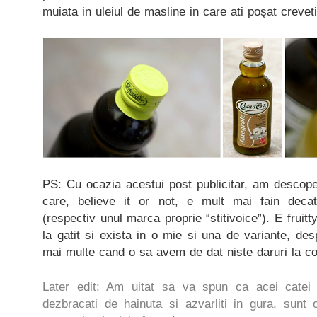
muiata in uleiul de masline in care ati poşat crevetii
PS: Cu ocazia acestui post publicitar, am descoper
care, believe it or not, e mult mai fain de
(respectiv unul marca proprie “stitivoice”). E fruitt
la gatit si exista in o mie si una de variante, des
mai multe cand o sa avem de dat niste daruri la co
Later edit: Am uitat sa va spun ca acei catei d
dezbracati de hainuta si azvarliti in gura, sunt 