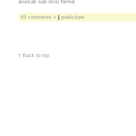
aruncati sub nicio forma!
65 comments »
|
publicitate
↑
Back to top