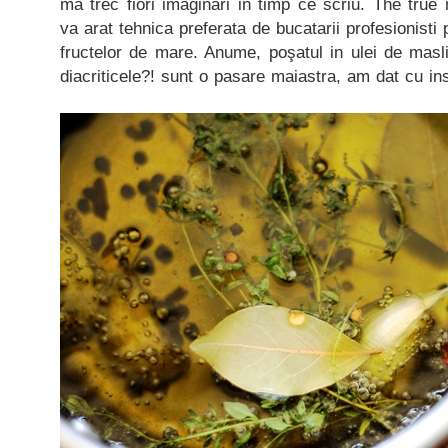
ma trec fiori imaginari in timp ce scriu. The tru
va arat tehnica preferata de bucatarii profesionisti 
fructelor de mare. Anume, poşatul in ulei de masl
diacriticele?! sunt o pasare maiastra, am dat cu in