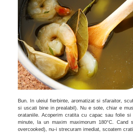
Bun. In uleiul fierbinte, aromatizat si sfaraitor, sc
si uscati bine in prealabil). Nu e sote, chiar e mus
orataniile. Acoperim cratita cu capac sau folie s
minute, la un maxim maximorum 180°C. Cand sun
overcooked), nu-i strecuram imediat, scoatem cratit