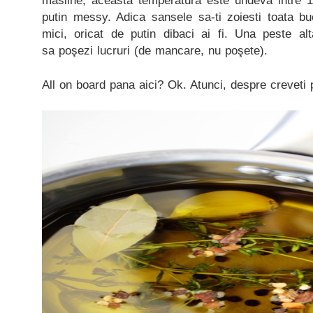
masline, aceasta temperatura este undeva intre 
putin messy. Adica sansele sa-ti zoiesti toata bu
mici, oricat de putin dibaci ai fi. Una peste al
sa poşezi lucruri (de mancare, nu poşete).
All on board pana aici? Ok. Atunci, despre creveti 