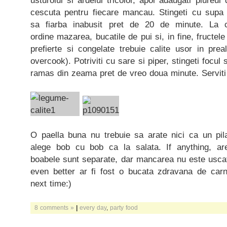
usturoiul si ardeiul tricolor, apoi adaugati piureu
cescuta pentru fiecare mancau. Stingeti cu supa s
sa fiarba inabusit pret de 20 de minute. La 
ordine mazarea, bucatile de pui si, in fine, fructe
prefierte si congelate trebuie calite usor in prea
overcook). Potriviti cu sare si piper, stingeti focul 
ramas din zeama pret de vreo doua minute. Serviti 
O paella buna nu trebuie sa arate nici ca un pil
alege bob cu bob ca la salata. If anything, are
boabele sunt separate, dar mancarea nu este uscata
even better ar fi fost o bucata zdravana de carn
next time:)
8 comments »
|
every day
,
party food