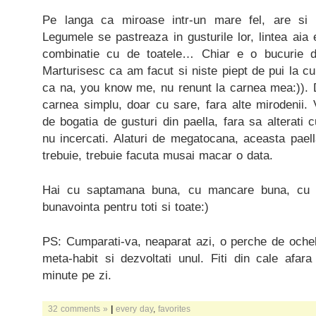
Pe langa ca miroase intr-un mare fel, are si c
Legumele se pastreaza in gusturile lor, lintea aia
combinatie cu de toatele… Chiar e o bucurie d
Marturisesc ca am facut si niste piept de pui la cup
ca na, you know me, nu renunt la carnea mea:)). Da
carnea simplu, doar cu sare, fara alte mirodenii. V
de bogatia de gusturi din paella, fara sa alterati 
nu incercati. Alaturi de megatocana, aceasta pael
trebuie, trebuie facuta musai macar o data.
Hai cu saptamana buna, cu mancare buna, cu s
bunavointa pentru toti si toate:)
PS: Cumparati-va, neaparat azi, o perche de ochela
meta-habit si dezvoltati unul. Fiti din cale afara
minute pe zi.
32 comments »
|
every day
,
favorites