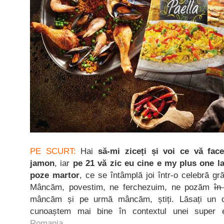
PE SCURT:
Hai
să-mi ziceți și voi ce vă face
jamon
, iar
pe 21 vă zic eu cine e my plus one l
poze martor
, ce se întâmplă joi într-o celebră gr
Mâncăm, povestim, ne ferchezuim, ne pozăm
în
mâncăm și pe urmă mâncăm, știți. Lăsați un 
cunoaștem mai bine în contextul unei super 
Romania
.