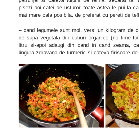
patrunjel si cateva tulpini de telina; separat tai
pisezi doi catei de usturoi; toate astea le pui la ca
mai mare oala posibila, de preferat cu pereti de tef
– cand legumele sunt moi, versi un kilogram de orez
de supa vegetala din cuburi organice (no time for 
litru si-apoi adaugi din cand in cand zeama, c
lingura zdravana de turmeric si cateva firisoare de so