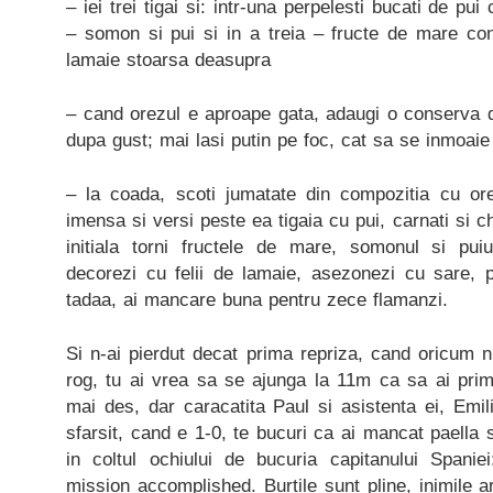
– iei trei tigai si: intr-una perpelesti bucati de pui
– somon si pui si in a treia – fructe de mare con
lamaie stoarsa deasupra
– cand orezul e aproape gata, adaugi o conserva d
dupa gust; mai lasi putin pe foc, cat sa se inmoai
– la coada, scoti jumatate din compozitia cu or
imensa si versi peste ea tigaia cu pui, carnati si c
initiala torni fructele de mare, somonul si puiu
decorezi cu felii de lamaie, asezonezi cu sare, pip
tadaa, ai mancare buna pentru zece flamanzi.
Si n-ai pierdut decat prima repriza, cand oricum n
rog, tu ai vrea sa se ajunga la 11m ca sa ai prim
mai des, dar caracatita Paul si asistenta ei, Emil
sfarsit, cand e 1-0, te bucuri ca ai mancat paella s
in coltul ochiului de bucuria capitanului Span
mission accomplished. Burtile sunt pline, inimile a