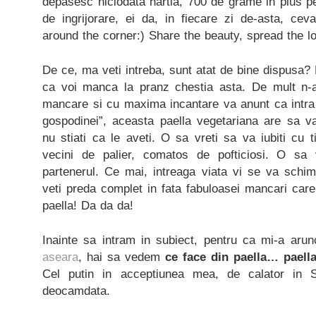
depasesc niciodata hartia, 700 de grame in plus pe
de ingrijorare, ei da, in fiecare zi de-asta, cev
around the corner:) Share the beauty, spread the l
De ce, ma veti intreba, sunt atat de bine dispusa? 
ca voi manca la pranz chestia asta. De mult n-am
mancare si cu maxima incantare va anunt ca intra d
gospodinei”, aceasta paella vegetariana are sa v
nu stiati ca le aveti. O sa vreti sa va iubiti cu
vecini de palier, comatos de pofticiosi. O sa v
partenerul. Ce mai, intreaga viata vi se va sch
veti preda complet in fata fabuloasei mancari care
paella! Da da da!
Inainte sa intram in subiect, pentru ca mi-a aru
aseara
, hai sa vedem
ce face din paella… paell
Cel putin in acceptiunea mea, de calator in S
deocamdata.