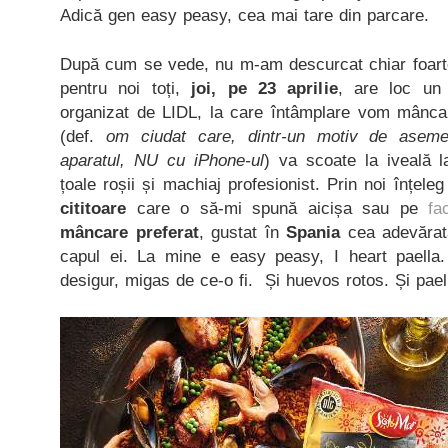
Adică gen easy peasy, cea mai tare din parcare.
După cum se vede, nu m-am descurcat chiar foarte
pentru noi toți,
joi, pe 23 aprilie
, are loc un
organizat de LIDL, la care întâmplare vom mânca (
(def.
om ciudat care, dintr-un motiv de asem
aparatul, NU cu iPhone-ul
) va scoate la iveală 
țoale roșii și machiaj profesionist. Prin noi înțele
cititoare
care o să-mi spună aicișa sau pe
fa
mâncare preferat
, gustat în
Spania
cea adevărat
capul ei. La mine e easy peasy, I heart paella. Ș
desigur, migas de ce-o fi. Și huevos rotos. Și pael