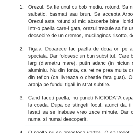
Orezul. Sa fie unul cu bob mediu, rotund. Sa nu
salbatic, basmati sau brun. Se accepta Arbor
Orezul asta rotund si mic absoarbe bine lichid
Intr-o paella care-i gata, orezul trebuie sa fie 
deosebire de un cremos, mucilaginos risotto, 
Tigaia. Deoarece fac paella de doua ori pe a
speciala. Dar folosesc un bun substitut. Care b
larg (diametru mare), putin adanc (in niciun
aluminiu. Nu din fonta, ca retine prea multa c
din teflon (ca livreaza o chestie fara gust). 
aranja pe fundul tigaii in strat subtire.
Cand faceti paella, nu puneti NICIODATA capa
la coada. Dupa ce stingeti focul, atunci da, ii
lasati sa se inabuse vreo zece minute. Dar ca
numai si numai descoperit.
O paella nu se amesteca vartos. O sa vedeti 