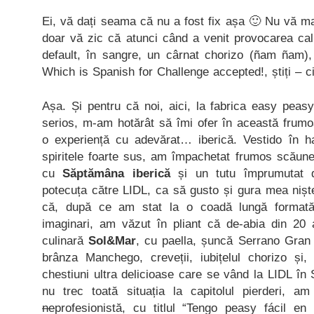
Ei, vă dați seama că nu a fost fix așa 🙂 Nu vă mai
doar vă zic că atunci când a venit provocarea ca
default, în sangre, un cârnat chorizo (ñam ñam)
Which is Spanish for Challenge accepted!, știți – ci
Așa. Și pentru că noi, aici, la fabrica easy peasy
serios, m-am hotărât să îmi ofer în această frum
o experiență cu adevărat… iberică. Vestido în h
spiritele foarte sus, am împachetat frumos scăunelu
cu
Săptămâna iberică
și un tutu împrumutat d
potecuța către LIDL, ca să gusto și gura mea nișt
că, după ce am stat la o coadă lungă formată 
imaginari, am văzut în pliant că de-abia din 20 a
culinară
Sol&Mar
, cu paella, șuncă Serrano Gran 
brânza Manchego, creveții, iubițelul chorizo și
chestiuni ultra delicioase care se vând la LIDL în
nu trec toată situația la capitolul pierderi, a
ne
profesionistă, cu titlul “Tengo peasy fácil en