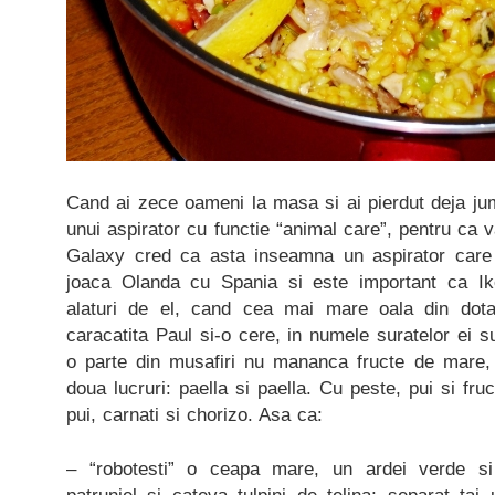
Cand ai zece oameni la masa si ai pierdut deja jum
unui aspirator cu functie “animal care”, pentru ca 
Galaxy cred ca asta inseamna un aspirator care 
joaca Olanda cu Spania si este important ca Ike
alaturi de el, cand cea mai mare oala din dot
caracatita Paul si-o cere, in numele suratelor ei su
o parte din musafiri nu mananca fructe de mare,
doua lucruri: paella si paella. Cu peste, pui si fr
pui, carnati si chorizo. Asa ca:
– “robotesti” o ceapa mare, un ardei verde si