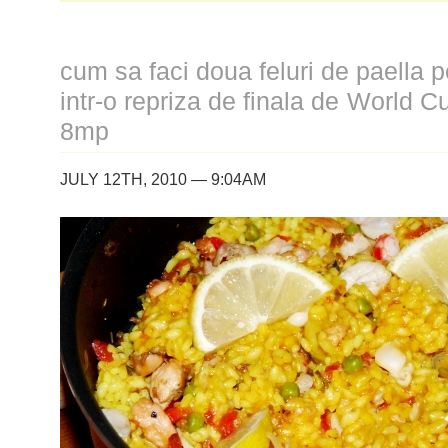
cum sa faci doua feluri de paella 
intr-o repriza de finala de World C
8mp
JULY 12TH, 2010 — 9:04AM