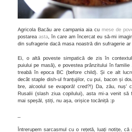
Agricola Bacău are campania aia cu
mese de pov
postarea
asta
, în care am încercat eu să-mi imagi
din sufragerie dacă masa noastră din sufragerie ar 
Ei, o altă poveste simpatică de zis în contextul
puiului pe masă), e povestea prânzitului în familie
treabă în epoca BC (before child). Și ce alt lucr
decât staple dish-ul franțujilor, cu pui, bacon și do
bre, alcoolul se evaporă! cred?!) Da, zău, nuș’ 
Rusalii (slash ziua copilului), asta mi-a venit s
mai speșăl, știți, nu așa, orișice tocăniță :p
_
Întrerupem sarcasmul cu o rețetă, luați notițe, c