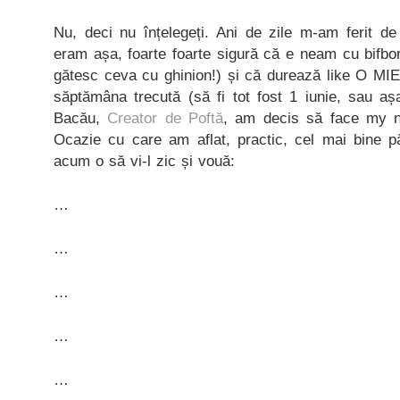
Nu, deci nu înțelegeți. Ani de zile m-am ferit d
eram așa, foarte foarte sigură că e neam cu bifbo
gătesc ceva cu ghinion!) și că durează like O MIE
săptămâna trecută (să fi tot fost 1 iunie, sau așa)
Bacău,
Creator de Poftă
, am decis să face my ne
Ocazie cu care am aflat, practic, cel mai bine pă
acum o să vi-l zic și vouă:
…
…
…
…
…