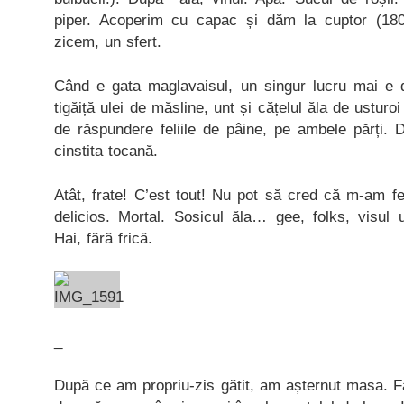
piper. Acoperim cu capac și dăm la cuptor (18
zicem, un sfert.
Când e gata maglavaisul, un singur lucru mai e d
tigăiță ulei de măsline, unt și cățelul ăla de usturo
de răspundere feliile de pâine, pe ambele părți.
cinstita tocană.
Atât, frate! C’est tout! Nu pot să cred că m-am fer
delicios. Mortal. Sosicul ăla… gee, folks, visul 
Hai, fără frică.
_
După ce am propriu-zis gătit, am așternut masa. F