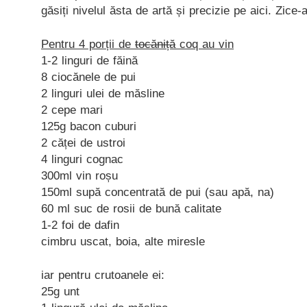
găsiți nivelul ăsta de artă și precizie pe aici. Zice-
Pentru 4 porții de
tocăniță
coq au vin
1-2 linguri de făină
8 ciocănele de pui
2 linguri ulei de măsline
2 cepe mari
125g bacon cuburi
2 căței de ustroi
4 linguri cognac
300ml vin roșu
150ml supă concentrată de pui (sau apă, na)
60 ml suc de rosii de bună calitate
1-2 foi de dafin
cimbru uscat, boia, alte miresle
iar pentru crutoanele ei:
25g unt