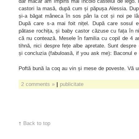
dar măcar am împins mai încolo castelul de lego. Ie
castori la masă, după cum și păpușa Alessia. Dup
și-a băgat mâneca în sos pân la cot și noi pe lâ
După care s-a mai foit nițel. După care sosul er
pătase rochița, și baby castor căzuse cu fața în 
că nu contează. Mesele în familia cu copil de 4 a
tihnă, nici despre fețe albe apretate. Sunt despre 
și concluzia (fabuloasă, if you ask me): Baconul 
Poftă bună la coq au vin și mese de poveste. Vă ur
2 comments »
|
publicitate
↑
Back to top