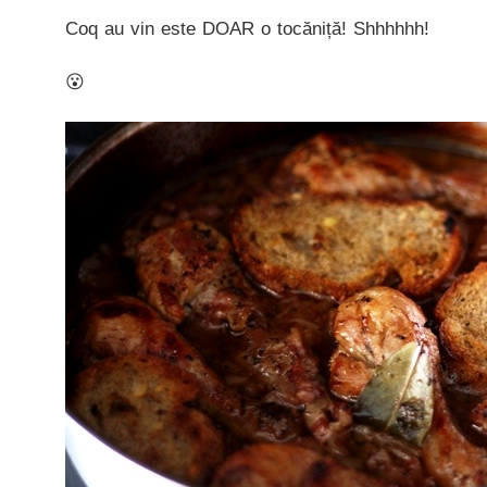
Coq au vin este DOAR o tocăniță! Shhhhhh!
😮