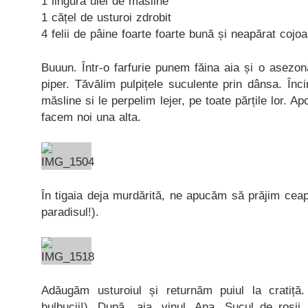
1 lingură ulei de măsline
1 cățel de usturoi zdrobit
4 felii de pâine foarte foarte bună și neapărat cojo
Buuun. Într-o farfurie punem făina aia și o asezo
piper. Tăvălim pulpițele suculente prin dânsa. Înci
măsline si le perpelim lejer, pe toate părțile lor. A
facem noi una alta.
În tigaia deja murdărită, ne apucăm să prăjim cea
paradisul!).
Adăugăm usturoiul și returnăm puiul la cratiț
bulbucii!). După aia, vinul. Apa. Sucul de roșii. 