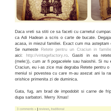
Daca vreti sa stiti ce sa faceti cu carnetul cumparat
ca Adi Hadean a scris o carte de bucate. Degaja 
acasa, in miezul familiei. Exact cum ma asteptam 
Se numeste
Retete pentru un Craciun in famili
aici:
http://vintagefactory.ro
. Gasiti in ea retete
(mele:)), cum ar fi pogacelele sau haioshii. Si nu
Craciun, eu i-as zice mai degraba Retete pentru o d
meniul si povestea cu care m-au asezat ani la ran
orishice primenita zi de duminica.
Gata, fug, am brad de impodobit si carne de fri
dupa sarbatori. Merry Xmas!
3 comments »
|
reviews
,
traditional