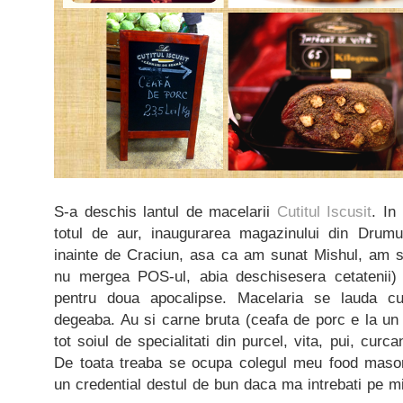
S-a deschis lantul de macelarii
Cutitul Iscusit
. In
totul de aur, inaugurarea magazinului din Drumu
inainte de Craciun, asa ca am sunat Mishul, am 
nu mergea POS-ul, abia deschisesera cetatenii
pentru doua apocalipse. Macelaria se lauda 
degeaba. Au si carne bruta (ceafa de porc e la un p
tot soiul de specialitati din purcel, vita, pui, curca
De toata treaba se ocupa colegul meu food maso
un credential destul de bun daca ma intrebati pe m