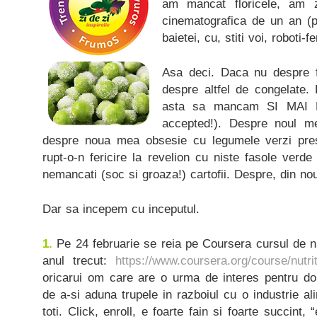
am mancat floricele, am 
cinematografica de un an (
baietei, cu, stiti voi, roboti-
Asa deci. Daca nu despre f
despre altfel de congelate
asta sa mancam SI MAI M
accepted!). Despre noul 
despre noua mea obsesie cu legumele verzi pr
rupt-o-n fericire la revelion cu niste fasole ver
nemancati (soc si groaza!) cartofii. Despre, din nou
Dar sa incepem cu inceputul.
1.
Pe 24 februarie se reia pe Coursera cursul de nu
anul trecut:
https://www.coursera.org/course/nutri
oricarui om care are o urma de interes pentru dom
de a-si aduna trupele in razboiul cu o industrie 
toti. Click, enroll, e foarte fain si foarte succint