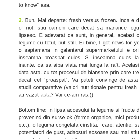
to know” asa.
2.
Bun. Mai departe: fresh versus frozen. Inca e de
or not, stiu oameni care decat sa manance leg
lipsesc. E adevarat ca sunt, in general, aceiasi 
legume cu totul, but still. Ei bine, I got news for 
o saptamana in galantarul supermarketului e or
inseamna proaspat cules. Si inseamna cules l
inainte, ca sa aiba viata mai lunga la raft. Acelas
data asta, cu tot procesul de blansare prin care trec
decat cel “proaspat”. Va puteti convinge de ast
studii comparative (valori nutritionale pentru fres
ati vazut
asta
? Vai ce-am ras:))
Bottom line: in lipsa accesului la legume si fructe
provenind din surse ok (ferme organice, mici produc
etc.), o leguma congelata cinstita, care, atentie, sa
potentiatori de gust, adaosuri sosoase sau mai stiu 