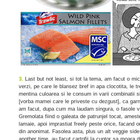
3.
Last but not least, si tot la tema, am facut o m
verzi, pe care le blansez bref in apa clocotita, le t
mentina culoarea si le consum in varii combinatii s
[vorba mamei care le priveste cu dezgust], ca garni
am facut, dupa cum ma laudam singura, o fasole v
Gremolata fiind o galeata de patrunjel tocat, amest
lamaie, apoi imprastiat freely peste orice, facand o
din anonimat. Fasolea asta, plus un alt veggie sid
another time, au facut cartofii la cuptor sa moara d