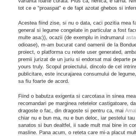
varianta foarte curata. Plus ca, nenica, e iarna. N
tot ce e “proaspat” e de fapt azotat ghebos si infe
Acestea fiind zise, si nu o data, caci pozitia mea fa
general si legume congelate in particular a fost fac
multe asa:)), ocazii (de exemplu in indrumarul
asta
odioase), m-am bucurat cand oamenii de la Bonduel
proiect, o platforma cu retete user generated, amb
premii jurizat de un juriu si endorsat mai departe 
yours truly. Scopul proiectului, dincolo de cel intri
publicitare, este incurajarea consumului de legume
sa fiu foarte de acord.
Fiind o babutza exigenta si carcotasa in sinea mea
recomandari pe marginea retetelor castigatoare, dar 
dragoste o fac, din dragoste si pentru ca, mai
Amal
chiar nu e bun ma, nu e bun deloc, iar pestelui tau
sanatos si bun dealtfel, ii sade mult mai bine in co
masline. Pana acum, o reteta care mi-a placut mu