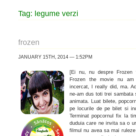
Tag: legume verzi
frozen
JANUARY 15TH, 2014 — 1:52PM
[Ei nu, nu despre Frozen
Frozen the movie nu am 
incercat, I really did, ma. A
ne-am dus toti trei sambat
animata. Luat bilete, popcorn 
pe locurile de pe bilet si 
Terminat popcornul fix la t
duduia care ne invita sa o u
filmul nu avea sa mai ruleze