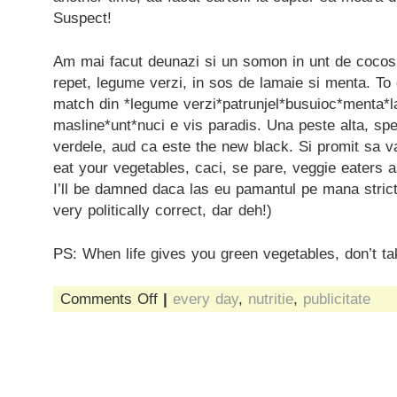
Suspect!
Am mai facut deunazi si un somon in unt de cocos,
repet, legume verzi, in sos de lamaie si menta. To 
match din *legume verzi*patrunjel*busuioc*menta*l
masline*unt*nuci e vis paradis. Una peste alta, sp
verdele, aud ca este the new black. Si promit sa 
eat your vegetables, caci, se pare, veggie eaters ast
I’ll be damned daca las eu pamantul pe mana stricta
very politically correct, dar deh!)
PS: When life gives you green vegetables, don’t tak
on
Comments Off
|
every day
,
nutritie
,
publicitate
frozen