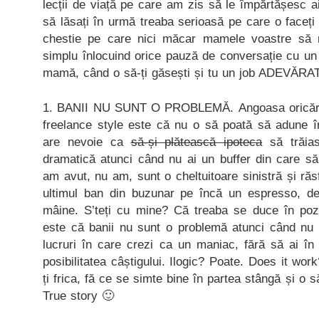
lecții de viață pe care am zis să le împărtășesc a
să lăsați în urmă treaba serioasă pe care o faceț
chestie pe care nici măcar mamele voastre să 
simplu înlocuind orice pauză de conversație cu un 
mamă, când o să-ți găsești și tu un job ADEVĂRAT
1. BANII NU SUNT O PROBLEMĂ. Angoasa oricăru
freelance style este că nu o să poată să adune în
are nevoie ca
să-și plătească ipoteca
să trăias
dramatică atunci când nu ai un buffer din care să
am avut, nu am, sunt o cheltuitoare sinistră și răs
ultimul ban din buzunar pe încă un espresso, de
mâine. S’teți cu mine? Că treaba se duce în poz
este că banii nu sunt o problemă atunci când nu t
lucruri în care crezi ca un maniac, fără să ai în
posibilitatea câștigului. Ilogic? Poate. Does it wor
ți frica, fă ce se simte bine în partea stângă și o să
True story 🙂