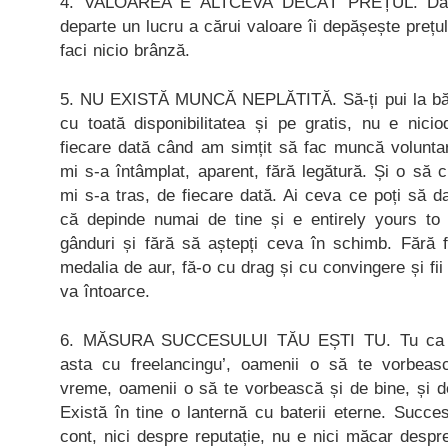
4. VALOAREA E ALTCEVA DECÂT PREȚUL. Dacă
departe un lucru a cărui valoare îi depășește prețu
faci nicio brânză.
5. NU EXISTĂ MUNCĂ NEPLĂTITĂ. Să-ți pui la băta
cu toată disponibilitatea și pe gratis, nu e nici
fiecare dată când am simțit să fac muncă voluntar
mi s-a întâmplat, aparent, fără legătură. Și o să
mi s-a tras, de fiecare dată. Ai ceva ce poți să da
că depinde numai de tine și e entirely yours to
gânduri și fără să aștepți ceva în schimb. Fără f
medalia de aur, fă-o cu drag și cu convingere și fii 
va întoarce.
6. MĂSURA SUCCESULUI TĂU EȘTI TU. Tu ca om
asta cu freelancingu’, oamenii o să te vorbea
vreme, oamenii o să te vorbească și de bine, și de
Există în tine o lanternă cu baterii eterne. Succe
cont, nici despre reputație, nu e nici măcar desp