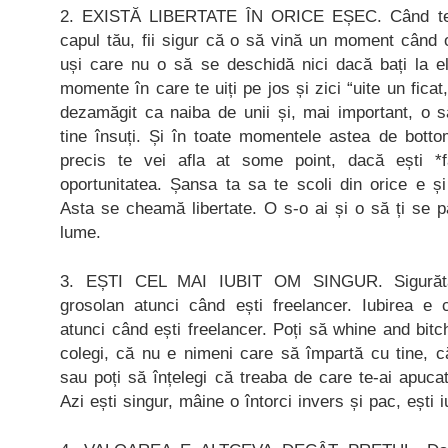
2. EXISTĂ LIBERTATE ÎN ORICE EȘEC. Când te 
capul tău, fii sigur că o să vină un moment când o
uși care nu o să se deschidă nici dacă bați la el
momente în care te uiți pe jos și zici “uite un ficat
dezamăgit ca naiba de unii și, mai important, o s
tine însuți. Și în toate momentele astea de botto
precis te vei afla at some point, dacă ești *
oportunitatea. Șansa ta sa te scoli din orice e și
Asta se cheamă libertate. O s-o ai și o să ți se 
lume.
3. EȘTI CEL MAI IUBIT OM SINGUR. Sigurăt
grosolan atunci când ești freelancer. Iubirea e
atunci când ești freelancer. Poți să whine and bitc
colegi, că nu e nimeni care să împartă cu tine, c
sau poți să înțelegi că treaba de care te-ai apuc
Azi ești singur, mâine o întorci invers și pac, ești iu