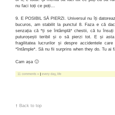
nu faci toți ce poți…
9. E POSIBIL SĂ PIERZI. Universul nu îți datoreaz
bucuros, am stabilit la punctul 8. Faza e că dacă
senzația că *ți se întâmplă* chestii, că tu însuți
puturoșești teribil și o să pierzi tot. E și ast
fragilitatea lucrurilor și despre accidentele car
*întâmple*. Să nu fii surprins when they do. Tu ai f
Cam așa 🙂
11 comments »
|
every day
,
life
↑
Back to top