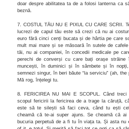
doar despre abilitatea ta de a folosi lanterna ca 
beznă.
7. COSTUL TĂU NU E PIXUL CU CARE SCRII. Ten
lucrezi de capul tău este să crezi că nu ai costur
euro fără cinci cenți bucata și de hârtia pe care scr
mult mai mare și se măsoară în sutele de cafele 
tăi, nu ai companiei, în concedii medicale pe care 
perechi de converși cu care bați orașe străine 
muncești, în duminici și în sâmbete și în nopți,
semnezi singur, în beri băute “la serviciu” (ah, the
Mă rog, înțelegi tu.
8. FERICIREA NU MAI E SCOPUL. Când treci de
scopul fericirii la fericirea de a trage la căruță,
este să te silești să faci ceva, când tu ești ce
cheamă că te-ai super ajuns. Se cheamă că ai 
bucuria perpetuă de a fi tu în viața ta. Și asta nu
of it, e totul. Și merită să faci tot ce poți ca să r