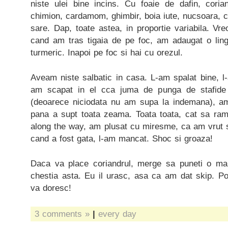
niste ulei bine incins. Cu foaie de dafin, coria
chimion, cardamom, ghimbir, boia iute, nucsoara, cu
sare. Dap, toate astea, in proportie variabila. Vre
cand am tras tigaia de pe foc, am adaugat o ling
turmeric. Inapoi pe foc si hai cu orezul.
Aveam niste salbatic in casa. L-am spalat bine, l
am scapat in el cca juma de punga de stafide 
(deoarece niciodata nu am supa la indemana), am
pana a supt toata zeama. Toata toata, cat sa ra
along the way, am plusat cu miresme, ca am vrut sa
cand a fost gata, l-am mancat. Shoc si groaza!
Daca va place coriandrul, merge sa puneti o ma
chestia asta. Eu il urasc, asa ca am dat skip. Po
va doresc!
3 comments »
|
every day