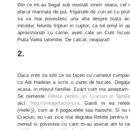
Din ce mi-au bagat sub mustati vineri seara, cel
placut marinata de pui, frigaruile de curcan cu prun
sa va mai povestesc una alta despre toata a
introduc felurite fripturi in cuptor, ca tot omul in 
aprovizionati cu carne, aveti cate un Cutit Iscusi
Piata Valea Ialomitei. De calcat, neaparat!
2.
Daca vreti sa stiti ce sa faceti cu carnetul cumparat
ca Adi Hadean a scris o carte de bucate. Degaja 
acasa, in miezul familiei. Exact cum ma asteptam 
Se numeste
Retete pentru un Craciun in famili
aici:
http://vintagefactory.ro
. Gasiti in ea retete
(mele:)), cum ar fi pogacelele sau haioshii. Si nu
Craciun, eu i-as zice mai degraba Retete pentru o d
meniul si povestea cu care m-au asezat ani la ran