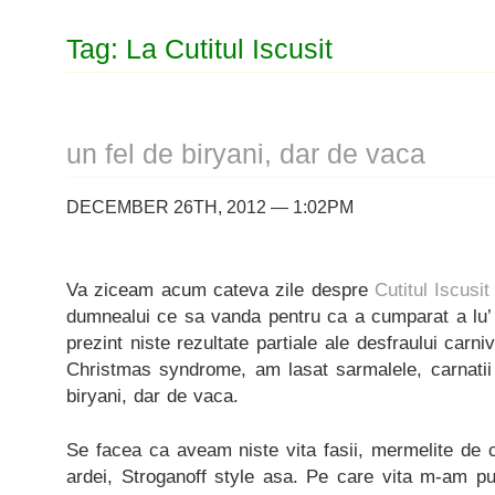
Tag: La Cutitul Iscusit
un fel de biryani, dar de vaca
DECEMBER 26TH, 2012 — 1:02PM
Va ziceam acum cateva zile despre
Cutitul Iscusit
dumnealui ce sa vanda pentru ca a cumparat a lu’ N
prezint niste rezultate partiale ale desfraului carni
Christmas syndrome, am lasat sarmalele, carnatii 
biryani, dar de vaca.
Se facea ca aveam niste vita fasii, mermelite de c
ardei, Stroganoff style asa. Pe care vita m-am pus