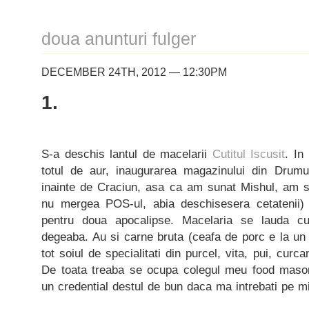
doua anunturi fulger
DECEMBER 24TH, 2012 — 12:30PM
1.
S-a deschis lantul de macelarii
Cutitul Iscusit
. In
totul de aur, inaugurarea magazinului din Drumu
inainte de Craciun, asa ca am sunat Mishul, am 
nu mergea POS-ul, abia deschisesera cetatenii
pentru doua apocalipse. Macelaria se lauda 
degeaba. Au si carne bruta (ceafa de porc e la un p
tot soiul de specialitati din purcel, vita, pui, curca
De toata treaba se ocupa colegul meu food maso
un credential destul de bun daca ma intrebati pe m