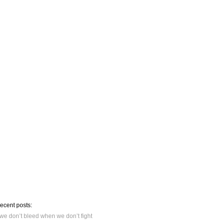
recent posts:
we don’t bleed when we don’t fight