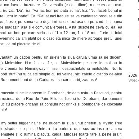
a sa ma faca la buzunare. Conversatia (ca din filme), a decurs cam asa:
. Eu zic: “Da”. Ea: “Va fac bon pe toata suma”. Eu: “Nu, faceti bonul in
are lucru in parte”. Ea: “Pai atunci trebuie sa va cantaresc produsele din
 dau, fireste, pe suma care deja imi fusese extrasa de pe card. Il cheama
de magazin asa si-i comunica eroarea. Asta susoteste ceva cu ea, ea
ecat un bon pe care scria asa: “1 x 12 ron, 1 x 18 ron…” etc. In total
evermind ca am platit pe o casoleta mica de miere aproape pretul unei
at, ca-mi placuse de ei.
 Cautam un cadou pentru un prieten la ziua caruia urma sa ne ducem,
un) Moleskine. N-a fost sa fie, ca Moleskinele pe care le mai au la
pe vremea lui Hemingway himself, despachetate si mototolite. Not to
od stuff (nu tu caiete simple cu foi veline, nici caiete dictando de-alea
2026
So oameni buni de la Carturesti, se cer intariri, zau asa!
WordP
rmecata si ne intoarcem in Dorobanti, de data asta la Pascucci, pentru
rusinea de la Rue de Pain. E tot cu fitze si tot Dorobanti, dar oamenii
 duc cu placere oricand sa consum hot drinks si bomboane de ciocolata
nie!
 better bigger half si ne ducem la ziua unui prieten la Mystic Tree
ste stradute de pe la Unirea). La parter e urat, sus au insa o camera
ulete si o lumina placuta, calda. Miroase foarte tare a peste prajit,