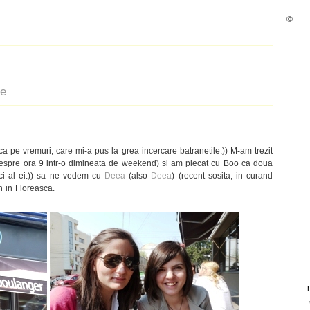
©
te
 pe vremuri, care mi-a pus la grea incercare batranetile:)) M-am trezit
espre ora 9 intr-o dimineata de weekend) si am plecat cu Boo ca doua
ici al ei:)) sa ne vedem cu
Deea
(also
Deea
) (recent sosita, in curand
 in Floreasca.