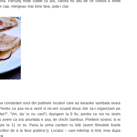
na. Parcurg niste clatite cu pui, carora nu stiu de ce cineva a simtit
in cap, mergeau mai bine fara, asta-i clar.
a constatam unul din putinele localuri care au karaoke sambata seara
Pentru ca asa ne-a venit si ne-am ocupat doua zile sa-i organizam pe
raoke?”, “Vin, da’ io nu cant”). Ajungem la 9 fix, pentru ca noi nu iesim
u avem ca ora anuntata e asa, de chichi bambus. Prietenii sosesc si ei
a pe la 11 or so. Pana la urma cantam cu totii (avem filmulete foarte
ilor de a le face publice:)). Localul – cam interlop si trist, insa dupa
ok.