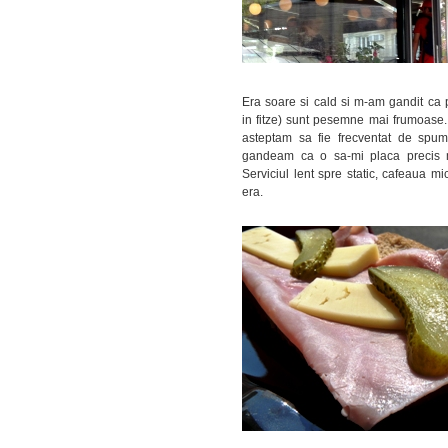
Era soare si cald si m-am gandit ca p
in fitze) sunt pesemne mai frumoase.
asteptam sa fie frecventat de spu
gandeam ca o sa-mi placa precis m
Serviciul lent spre static, cafeaua m
era.