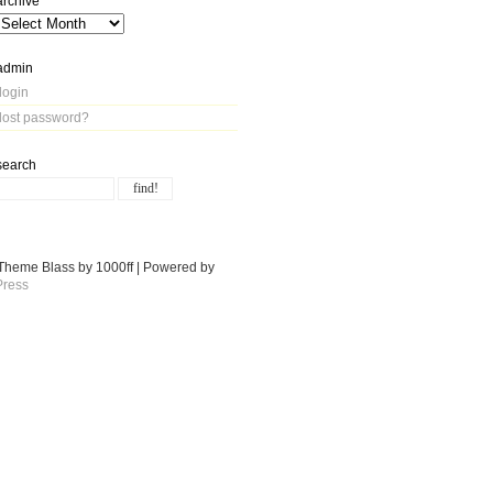
archive
admin
login
lost password?
search
Theme Blass by 1000ff | Powered by
ress