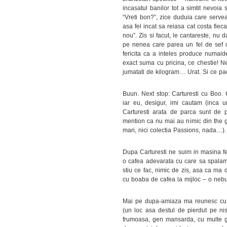
incasatul banilor tot a simtit nevoi
“Vreti bon?”, zice duduia care servea
asa fel incat sa reiasa cat costa fiec
nou”. Zis si facut, le cantareste, nu
pe nenea care parea un fel de sef 
fericita ca a inteles produce numaid
exact suma cu pricina, ce chestie! N
jumatati de kilogram… Urat. Si ce pac
Buun. Next stop: Carturesti cu Boo.
iar eu, desigur, imi cautam (inca 
Carturesti arata de parca sunt de 
mention ca nu mai au nimic din the go
mari, nici colectia Passions, nada…). 
Dupa Carturesti ne suim in masina fe
o cafea adevarata cu care sa spalam 
stiu ce fac, nimic de zis, asa ca ma
cu boaba de cafea la mijloc – o nebu
Mai pe dupa-amiaza ma reunesc cu my
(un loc asa destul de pierdut pe ni
frumoasa, gen mansarda, cu multe gem