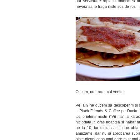
dar serviciul e rapid si mancarea bu
nevoia sa le traga niste sos de rosii 
Oricum, nu-i rau, mai venim.
Pe la 9 ne ducem sa descoperim si s
– Plach Friends & Coffee pe Dacia. 
toti prietenii nostri (“Vii ma’ la ka
niciodata in oras noaptea si habar n
pe la 10, iar distractia incepe abi
amuzante, dar nu si aprobarea subiect
niste alcool consumat pare mult mai 