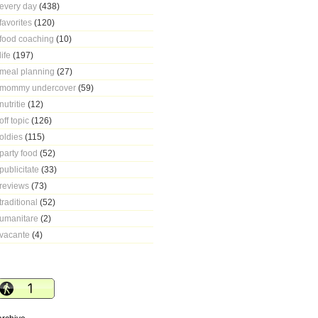
every day
(438)
favorites
(120)
food coaching
(10)
life
(197)
meal planning
(27)
mommy undercover
(59)
nutritie
(12)
off topic
(126)
oldies
(115)
party food
(52)
publicitate
(33)
reviews
(73)
traditional
(52)
umanitare
(2)
vacante
(4)