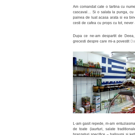
Am comandat cate o tartina cu nume f
cascaval… Si o salata la punga, cu 
painea de luat acasa arata si ea bin
cesti de cafea cu props cu tot, never
Dupa ce ne-am despartit de Deea, a
grecesti despre care mi-a povestit
Da
L-am gasit repede, m-am entuziasmat
de toate (iaurturi, salate traditio
branzeturi specifice – halloumi si ke