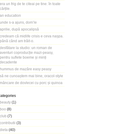
era un frig de te citeai pe tine. în toate
cărțile.
an education
unde s-a ajuns, dom’le
aprilie, după apocalipsă
credeam că midlife crisis e ceva nașpa.
până când am trăit-o.
desfătare la studio: un roman de
aventuri coproducție mazi-peasy,
pentru suflete boeme și minți
decadente
hummus de mazăre easy peasy
să ne cunoaștem mai bine, oracol-style
mâncare de dovlecei cu porc și quinoa
categories
beauty
(1)
boo
(8)
club
(7)
contributii
(3)
dieta
(40)