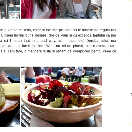
e o vreme ca asta, chiar si locurile pe care nu le iubesc de regula (as
 Citisem lucruri bune despre Rue de Pain si cu exceptia faptului ca ma
ma (si I mean that in a bad way, as in, spumele) Dorobantiului, ma
ancarea si locul in sine. Well, nu mi-au placut, nici n-aveau cum.
ica si cam tare, o mancare trista si jenant de overpriced pentru ceea ce