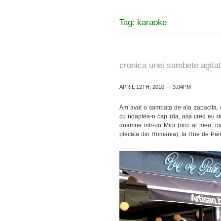
Tag: karaoke
cronica unei sambete agita
APRIL 12TH, 2010 — 3:04PM
Am avut o sambata de-aia zapacita, ca
cu noaptea-n cap (da, asa cred eu d
duamne intr-un Mini (nici al meu, n
plecata din Romania), la Rue de Pain