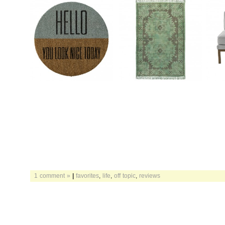
1 comment »
|
favorites
,
life
,
off topic
,
reviews