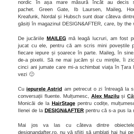
nordic în așa mare măsură încât au decis 
pachet. Green Gate, Ib Laursen, Maileg, Hou
Kreafunk, Nordal și Hubsch sunt doar câteva dintre
găsiți în magazinul DESIGN&AFTER, care, by the wa
De jucăriile
MAILEG
mă leagă lucruri, am fost pr
jucat cu ele, pentru că am scris mini poveștile 
fiecare iepure și șoarece în parte. Maileg, în sine
de-a pixelii. Să ne mai jucăm și cu mințile, îi zic
cinci ani jumate care mi-a schimbat viața în Țara M
vezi 🙂
Cu
iepurele Astrid
am petrecut o zi întreagă la s
conversații fluente. Mulțumesc,
Alex Mazilu
și
Că
Monicăi de la
HairStage
pentru codițe, mulțume
Ilenei de la
DESIGN&AFTER
pentru că s-a pus la
Mai jos va las cu câteva dintre obiectel
designandafter.ro, nu vă sfiiți să umblați hai hui p