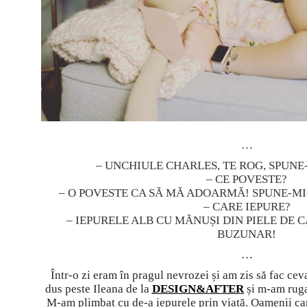
…
– UNCHIULE CHARLES, TE ROG, SPUNE
– CE POVESTE?
– O POVESTE CA SĂ MĂ ADOARMĂ! SPUNE-MI-
– CARE IEPURE?
– IEPURELE ALB CU MĂNUȘI DIN PIELE DE C
BUZUNAR!
…
Într-o zi eram în pragul nevrozei și am zis să fac c
dus peste Ileana de la
DESIGN&AFTER
și m-am ruga
M-am plimbat cu de-a iepurele prin viață. Oamenii c