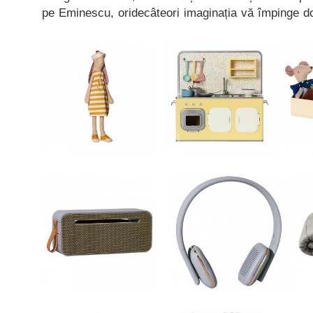
pe Eminescu, oridecâteori imaginația vă împinge do