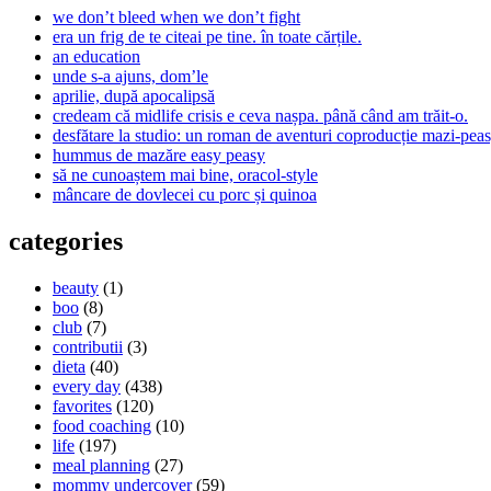
we don’t bleed when we don’t fight
era un frig de te citeai pe tine. în toate cărțile.
an education
unde s-a ajuns, dom’le
aprilie, după apocalipsă
credeam că midlife crisis e ceva nașpa. până când am trăit-o.
desfătare la studio: un roman de aventuri coproducție mazi-peas
hummus de mazăre easy peasy
să ne cunoaștem mai bine, oracol-style
mâncare de dovlecei cu porc și quinoa
categories
beauty
(1)
boo
(8)
club
(7)
contributii
(3)
dieta
(40)
every day
(438)
favorites
(120)
food coaching
(10)
life
(197)
meal planning
(27)
mommy undercover
(59)