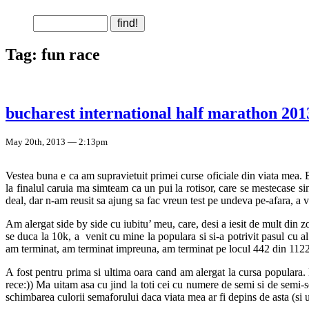
Tag: fun race
bucharest international half marathon 201
May 20th, 2013 — 2:13pm
Vestea buna e ca am supravietuit primei curse oficiale din viata mea. B
la finalul caruia ma simteam ca un pui la rotisor, care se mestecase si
deal, dar n-am reusit sa ajung sa fac vreun test pe undeva pe-afara, a v
Am alergat side by side cu iubitu’ meu, care, desi a iesit de mult din
se duca la 10k, a venit cu mine la populara si si-a potrivit pasul cu 
am terminat, am terminat impreuna, am terminat pe locul 442 din 1122 de
A fost pentru prima si ultima oara cand am alergat la cursa populara. 
rece:)) Ma uitam asa cu jind la toti cei cu numere de semi si de semi-se
schimbarea culorii semaforului daca viata mea ar fi depins de asta (si 