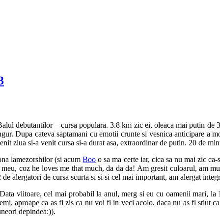
3
alul debutantilor – cursa populara. 3.8 km zic ei, oleaca mai putin de 3
ngur. Dupa cateva saptamani cu emotii crunte si vesnica anticipare a mome
enit ziua si-a venit cursa si-a durat asa, extraordinar de putin. 20 de mi
 zona lamezorshilor (si acum
Boo
o sa ma certe iar, cica sa nu mai zic ca-s 
al meu, coz he loves me that much, da da da! Am gresit culoarul, am murit
 alergatori de cursa scurta si si si cel mai important, am alergat integr
Data viitoare, cel mai probabil la anul, merg si eu cu oamenii mari, la
mi, aproape ca as fi zis ca nu voi fi in veci acolo, daca nu as fi stiut c
uneori depindea:)).