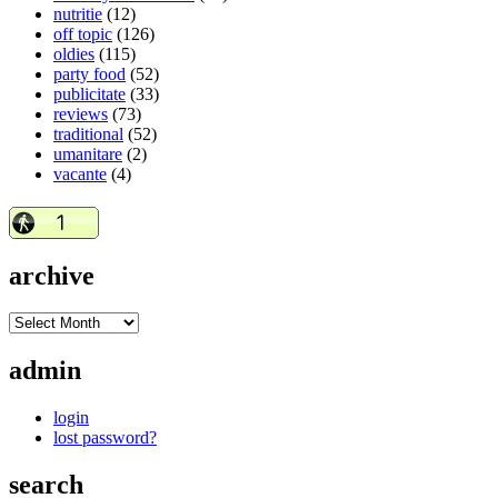
nutritie
(12)
off topic
(126)
oldies
(115)
party food
(52)
publicitate
(33)
reviews
(73)
traditional
(52)
umanitare
(2)
vacante
(4)
archive
admin
login
lost password?
search