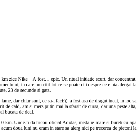
 km zice Nike+. A fost… epic. Un ritual initiatic scurt, dar concentrat,
ntului, in care am citit tot ce se poate citi despre ce e aia alergat la
nute, 23 de secunde si gata.
lame, dar chiar sunt, ce sa-i faci:)), a fost asa de dragut incat, in loc sa
 de cald, am si mers putin mai la sfarsit de cursa, dar una peste alta,
al bucata de deal.
 10 km. Unde-ti da tricou oficial Adidas, medalie mare si bureti cu apa
a acum doua luni nu eram in stare sa alerg nici pe trecerea de pietoni la