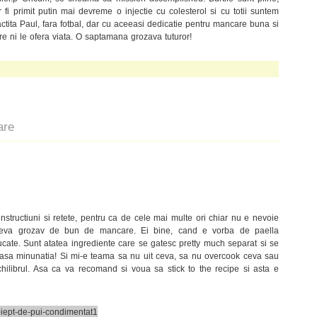
 fi primit putin mai devreme o injectie cu colesterol si cu totii suntem
ractita Paul, fara fotbal, dar cu aceeasi dedicatie pentru mancare buna si
re ni le ofera viata. O saptamana grozava tuturor!
are
tructiuni si retete, pentru ca de cele mai multe ori chiar nu e nevoie
 ceva grozav de bun de mancare. Ei bine, cand e vorba de paella
ucate. Sunt atatea ingrediente care se gatesc pretty much separat si se
 iasa minunatia! Si mi-e teama sa nu uit ceva, sa nu overcook ceva sau
hilibrul. Asa ca va recomand si voua sa stick to the recipe si asta e