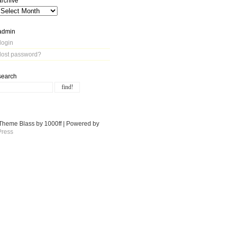
archive
admin
login
lost password?
search
Theme Blass by 1000ff | Powered by
ress