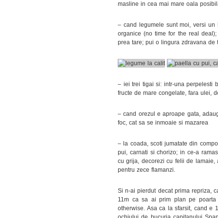
masline in cea mai mare oala posibila
– cand legumele sunt moi, versi un k
organice (no time for the real deal)
prea tare; pui o lingura zdravana de tu
– iei trei tigai si: intr-una perpelest
fructe de mare congelate, fara ulei,
– cand orezul e aproape gata, adaugi
foc, cat sa se inmoaie si mazarea
– la coada, scoti jumatate din compoz
pui, carnati si chorizo; in ce-a ramas
cu grija, decorezi cu felii de lamaie,
pentru zece flamanzi.
Si n-ai pierdut decat prima repriza, 
11m ca sa ai prim plan pe poarta Sp
otherwise. Asa ca la sfarsit, cand e 1
ochiului de bucuria capitanului Spa