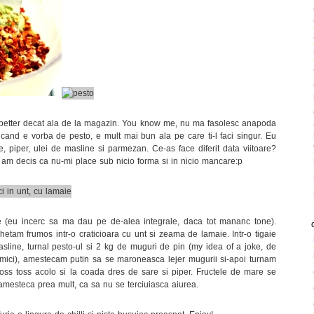
 better decat ala de la magazin. You know me, nu ma fasolesc anapoda
and e vorba de pesto, e mult mai bun ala pe care ti-l faci singur. Eu
re, piper, ulei de masline si parmezan. Ce-as face diferit data viitoare?
am decis ca nu-mi place sub nicio forma si in nicio mancare:p
e (eu incerc sa ma dau pe de-alea integrale, daca tot mananc tone).
ghetam frumos intr-o craticioara cu unt si zeama de lamaie. Intr-o tigaie
ine, turnal pesto-ul si 2 kg de muguri de pin (my idea of a joke, de
ici), amestecam putin sa se maroneasca lejer mugurii si-apoi turnam
 Toss toss acolo si la coada dres de sare si piper. Fructele de mare se
amesteca prea mult, ca sa nu se terciuiasca aiurea.