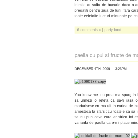
inimile ar salta de bucurie daca n-ar
pregatiti pentru ziua de luni, fara ca
toate celelalte lucruri minunate pe ca
6 comments »
|
party food
paella cu pui si fructe de m
DECEMBER 4TH, 2009 — 3:23PM
You know me: nu prea ma sparg in ins
sa urmezi o reteta ca sa-ti iasa
marturisesc ca ma uit in cartea de b
amesteca la sfarsit cu toatele ca sa
sa nu pun ceva care ar strica tot ec
varianta de paella care-mi place mie.