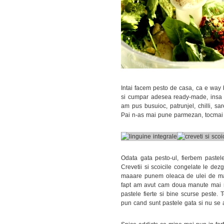
Intai facem pesto de casa, ca e way
si cumpar adesea ready-made, insa c
am pus busuioc, patrunjel, chilli, sa
Pai n-as mai pune parmezan, tocmai 
Odata gata pesto-ul, fierbem pastel
Crevetii si scoicile congelate le dez
maaare punem oleaca de ulei de masl
fapt am avut cam doua manute mai m
pastele fierte si bine scurse peste.
pun cand sunt pastele gata si nu se 