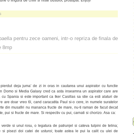
rie o lingura de chilli si niste busuioc proaspat. Enjoy!
s
paella pentru zece oameni, intr-o repriza de finala de
de 8mp
ierdut deja juma’ de zi in oras in cautarea unui aspirator cu functie
 din Domo si Media Galaxy cred ca asta inseamna un aspirator care are
cu Spania si este important ca Iker Casillas sa stie ca esti alaturi de
e are doar vreo 6l, cand caracatita Paul si-o cere, in numele suratelor
parte din musafiri nu mananca fructe de mare, nu-ti raman de facut decat
e, pui si fructe de mare. Si respectiv cu pui, carnati si chorizo. Asa ca:
verde si unul rosu, o legatura de patrunjel si cateva tulpini de telina;
 si pisezi doi catei de usturoi; toate astea le pui la calit cu ulei de