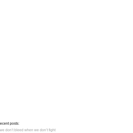
recent posts:
we don’t bleed when we don’t fight