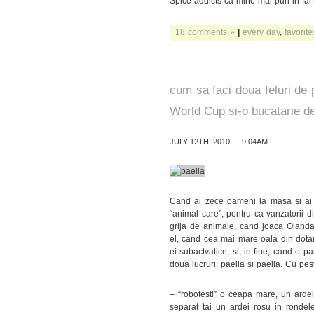
Spice addicts ca mine mai pun in farfu
18 comments »
|
every day
,
favorite
cum sa faci doua feluri de 
World Cup si-o bucatarie 
JULY 12TH, 2010 — 9:04AM
Cand ai zece oameni la masa si ai p
“animal care”, pentru ca vanzatorii
grija de animale, cand joaca Olanda 
el, cand cea mai mare oala din dotar
ei subactvatice, si, in fine, cand o 
doua lucruri: paella si paella. Cu pest
– “robotesti” o ceapa mare, un ardei 
separat tai un ardei rosu in rondele