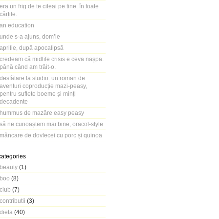
era un frig de te citeai pe tine. în toate
cărțile.
an education
unde s-a ajuns, dom’le
aprilie, după apocalipsă
credeam că midlife crisis e ceva nașpa.
până când am trăit-o.
desfătare la studio: un roman de
aventuri coproducție mazi-peasy,
pentru suflete boeme și minți
decadente
hummus de mazăre easy peasy
să ne cunoaștem mai bine, oracol-style
mâncare de dovlecei cu porc și quinoa
categories
beauty
(1)
boo
(8)
club
(7)
contributii
(3)
dieta
(40)