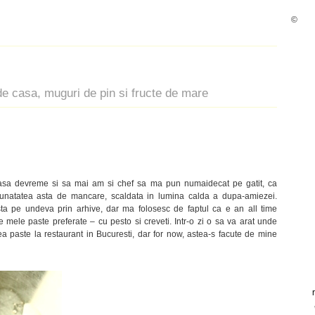
©
 de casa, muguri de pin si fructe de mare
asa devreme si sa mai am si chef sa ma pun numaidecat pe gatit, ca
unatatea asta de mancare, scaldata in lumina calda a dupa-amiezei.
sta pe undeva prin arhive, dar ma folosesc de faptul ca e an all time
 mele paste preferate – cu pesto si creveti. Intr-o zi o sa va arat unde
aste la restaurant in Bucuresti, dar for now, astea-s facute de mine