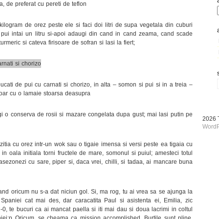
, de preferat cu pereti de teflon
ilogram de orez peste ele si faci doi litri de supa vegetala din cuburi
; pui intai un litru si-apoi adaugi din cand in cand zeama, cand scade
rmeric si cateva firisoare de sofran si lasi la fiert;
i bucati de pui cu carnati si chorizo, in alta – somon si pui si in a treia –
 doar cu o lamaie stoarsa deasupra
 o conserva de rosii si mazare congelata dupa gust; mai lasi putin pe
2026
WordP
itia cu orez intr-un wok sau o tigaie imensa si versi peste ea tigaia cu
 in oala initiala torni fructele de mare, somonul si puiul; amesteci totul
 asezonezi cu sare, piper si, daca vrei, chilli, si tadaa, ai mancare buna
cand oricum nu s-a dat niciun gol. Si, ma rog, tu ai vrea sa se ajunga la
aniei cat mai des, dar caracatita Paul si asistenta ei, Emilia, zic
-0, te bucuri ca ai mancat paella si iti mai dau si doua lacrimi in coltul
niei:p Oricum, se cheama ca mission accomplished. Burtile sunt pline,