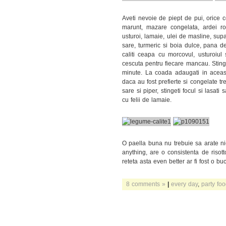
Aveti nevoie de piept de pui, orice c
marunt, mazare congelata, ardei ro
usturoi, lamaie, ulei de masline, sup
sare, turmeric si boia dulce, pana de
caliti ceapa cu morcovul, usturoiul 
cescuta pentru fiecare mancau. Stinge
minute. La coada adaugati in aceast
daca au fost prefierte si congelate tre
sare si piper, stingeti focul si lasa
cu felii de lamaie.
O paella buna nu trebuie sa arate nic
anything, are o consistenta de risot
reteta asta even better ar fi fost o b
8 comments »
|
every day
,
party fo