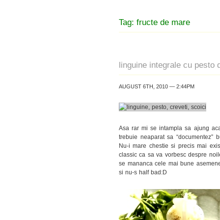
Tag: fructe de mare
linguine integrale cu pesto
AUGUST 6TH, 2010 — 2:44PM
Asa rar mi se intampla sa ajung ac
trebuie neaparat sa “documentez” b
Nu-i mare chestie si precis mai exi
classic ca sa va vorbesc despre noile
se mananca cele mai bune asemenea p
si nu-s half bad:D