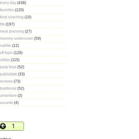
every day
(438)
favorites
(120)
food coaching
(10)
life
(197)
meal planning
(27)
mommy undercover
(59)
nutritie
(12)
off topic
(126)
oldies
(115)
party food
(52)
publicitate
(33)
reviews
(73)
traditional
(52)
umanitare
(2)
vacante
(4)