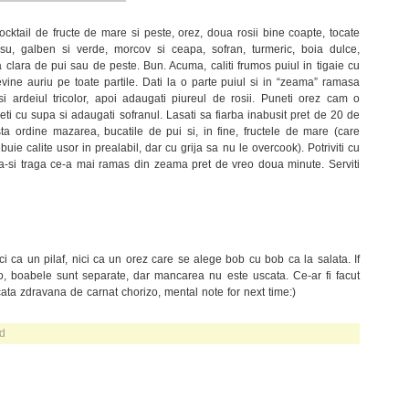
ocktail de fructe de mare si peste, orez, doua rosii bine coapte, tocate
su, galben si verde, morcov si ceapa, sofran, turmeric, boia dulce,
a clara de pui sau de peste. Bun. Acuma, caliti frumos puiul in tigaie cu
vine auriu pe toate partile. Dati la o parte puiul si in “zeama” ramasa
si ardeiul tricolor, apoi adaugati piureul de rosii. Puneti orez cam o
ti cu supa si adaugati sofranul. Lasati sa fiarba inabusit pret de 20 de
a ordine mazarea, bucatile de pui si, in fine, fructele de mare (care
buie calite usor in prealabil, dar cu grija sa nu le overcook). Potriviti cu
ti sa-si traga ce-a mai ramas din zeama pret de vreo doua minute. Serviti
i ca un pilaf, nici ca un orez care se alege bob cu bob ca la salata. If
to, boabele sunt separate, dar mancarea nu este uscata. Ce-ar fi facut
ucata zdravana de carnat chorizo, mental note for next time:)
od