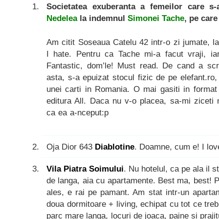
Societatea exuberanta a femeilor care s
Nedelea
la indemnul
Simonei Tache
, pe care
Am citit Soseaua Catelu 42 intr-o zi jumate, l
I hate. Pentru ca Tache mi-a facut vraji, ia
Fantastic, dom’le! Must read. De cand a sc
asta, s-a epuizat stocul fizic de pe elefant.r
unei carti in Romania. O mai gasiti in format 
editura All. Daca nu v-o placea, sa-mi ziceti
ca ea a-nceput:p
Oja Dior 643
Diablotine
. Doamne, cum e! I lov
Vila Piatra Soimului
. Nu hotelul, ca pe ala il s
de langa, aia cu apartamente. Best ma, best! 
ales, e rai pe pamant. Am stat intr-un aparta
doua dormitoare + living, echipat cu tot ce trebu
parc mare langa, locuri de joaca, paine si praji