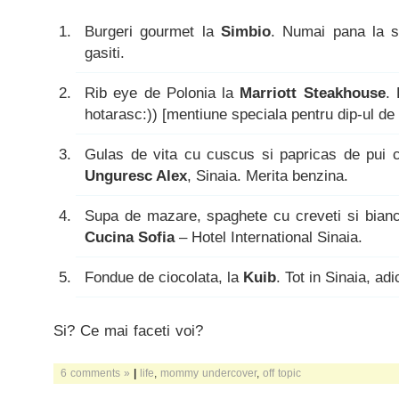
Burgeri gourmet la
Simbio
. Numai pana la sf
gasiti.
Rib eye de Polonia la
Marriott Steakhouse
.
hotarasc:)) [mentiune speciala pentru dip-ul de
Gulas de vita cu cuscus si papricas de pui 
Unguresc Alex
, Sinaia. Merita benzina.
Supa de mazare, spaghete cu creveti si bian
Cucina Sofia
– Hotel International Sinaia.
Fondue de ciocolata, la
Kuib
. Tot in Sinaia, adi
Si? Ce mai faceti voi?
6 comments »
|
life
,
mommy undercover
,
off topic