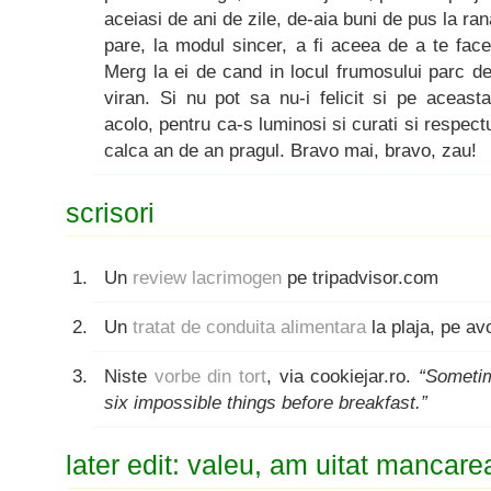
aceiasi de ani de zile, de-aia buni de pus la ran
pare, la modul sincer, a fi aceea de a te face
Merg la ei de cand in locul frumosului parc 
viran. Si nu pot sa nu-i felicit si pe aceast
acolo, pentru ca-s luminosi si curati si respectu
calca an de an pragul. Bravo mai, bravo, zau!
scrisori
Un
review lacrimogen
pe tripadvisor.com
Un
tratat de conduita alimentara
la plaja, pe a
Niste
vorbe din tort
, via cookiejar.ro.
“Someti
six impossible things before breakfast.”
later edit: valeu, am uitat mancare