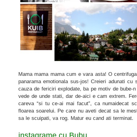
Mama mama mama cum e vara asta! O centrifuga i
panarama emotionala sus-jos! Creieri adunati cu s
cauza de fericiri explodate, ba pe motiv de bube-
vede de unde stati, dar de-aici e cam extrem. Fer
careva “si tu ce-ai mai facut”, ca numaidecat s
floarea soarelui. Pe care nu aveti decat sa le mes
sa le scuipati, va rog. Matur eu cand ati terminat.
instagrame cu Bubu