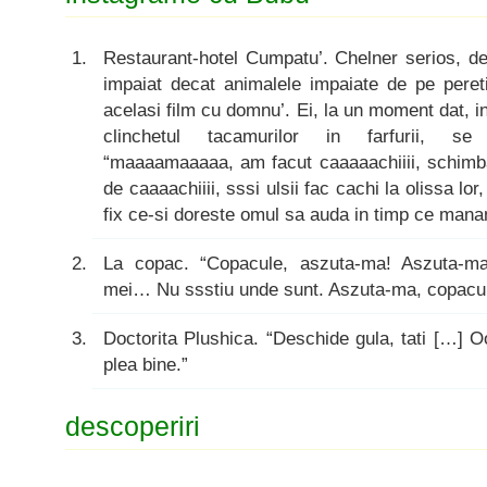
Restaurant-hotel Cumpatu’. Chelner serios, d
impaiat decat animalele impaiate de pe pereti.
acelasi film cu domnu’. Ei, la un moment dat, in
clinchetul tacamurilor in farfurii, se a
“maaaamaaaaa, am facut caaaaachiiii, schi
de caaaachiiii, sssi ulsii fac cachi la olissa lo
fix ce-si doreste omul sa auda in timp ce mana
La copac. “Copacule, aszuta-ma! Aszuta-ma 
mei… Nu ssstiu unde sunt. Aszuta-ma, copacul
Doctorita Plushica. “Deschide gula, tati […] O
plea bine.”
descoperiri