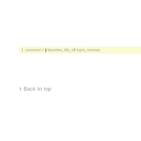
1 comment »
|
favorites
,
life
,
off topic
,
reviews
↑
Back to top