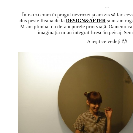
…
Într-o zi eram în pragul nevrozei și am zis să fac c
dus peste Ileana de la
DESIGN&AFTER
și m-am ruga
M-am plimbat cu de-a iepurele prin viață. Oamenii c
imaginația m-au integrat firesc în peisaj. Sem
A ieșit ce vedeți 🙂