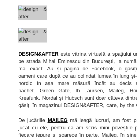
DESIGN&AFTER
este vitrina virtuală a spațiului 
pe strada Mihai Eminescu din București, la număru
mai exact. Au și pagină de Facebook, o găsi
oameni care după ce au colindat lumea în lung și-n 
nordic în așa mare măsură încât au decis 
pachet. Green Gate, Ib Laursen, Maileg, Hou
Kreafunk, Nordal și Hubsch sunt doar câteva dintre
găsiți în magazinul DESIGN&AFTER, care, by the wa
De jucăriile
MAILEG
mă leagă lucruri, am fost pr
jucat cu ele, pentru că am scris mini poveștile 
fiecare iepure și șoarece în parte. Maileg, în sine