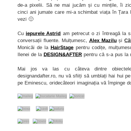
de-a pixelii. Să ne mai jucăm și cu mințile, îi zic
cinci ani jumate care mi-a schimbat viața în Țara M
vezi 🙂
Cu
iepurele Astrid
am petrecut o zi întreagă la s
conversații fluente. Mulțumesc,
Alex Mazilu
și
Că
Monicăi de la
HairStage
pentru codițe, mulțume
Ilenei de la
DESIGN&AFTER
pentru că s-a pus la
Mai jos va las cu câteva dintre obiectel
designandafter.ro, nu vă sfiiți să umblați hai hui p
pe Eminescu, oridecâteori imaginația vă împinge do