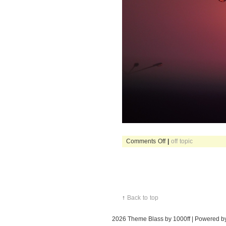
on
Comments Off
|
off topic
duminica
la
ikea
↑
Back to top
2026
Theme Blass by 1000ff | Powered 