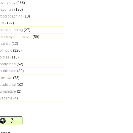
every day
(438)
favorites
(120)
food coaching
(10)
life
(197)
meal planning
(27)
mommy undercover
(59)
nutritie
(12)
off topic
(126)
oldies
(115)
party food
(52)
publicitate
(33)
reviews
(73)
traditional
(52)
umanitare
(2)
vacante
(4)