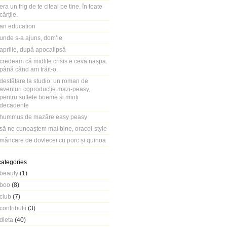
era un frig de te citeai pe tine. în toate
cărțile.
an education
unde s-a ajuns, dom’le
aprilie, după apocalipsă
credeam că midlife crisis e ceva nașpa.
până când am trăit-o.
desfătare la studio: un roman de
aventuri coproducție mazi-peasy,
pentru suflete boeme și minți
decadente
hummus de mazăre easy peasy
să ne cunoaștem mai bine, oracol-style
mâncare de dovlecei cu porc și quinoa
categories
beauty
(1)
boo
(8)
club
(7)
contributii
(3)
dieta
(40)