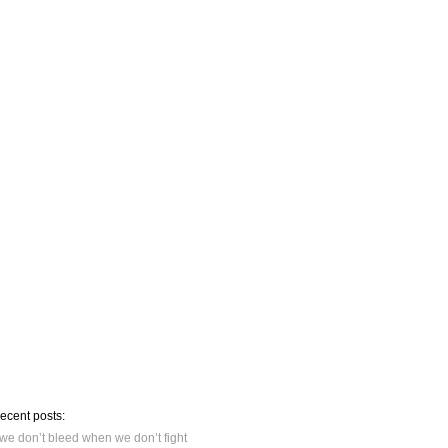
recent posts:
we don’t bleed when we don’t fight