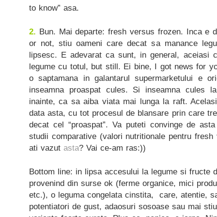
to know” asa.
2.
Bun. Mai departe: fresh versus frozen. Inca e de
or not, stiu oameni care decat sa manance leg
lipsesc. E adevarat ca sunt, in general, aceiasi 
legume cu totul, but still. Ei bine, I got news for 
o saptamana in galantarul supermarketului e or
inseamna proaspat cules. Si inseamna cules l
inainte, ca sa aiba viata mai lunga la raft. Acelas
data asta, cu tot procesul de blansare prin care trec
decat cel “proaspat”. Va puteti convinge de ast
studii comparative (valori nutritionale pentru fres
ati vazut
asta
? Vai ce-am ras:))
Bottom line: in lipsa accesului la legume si fructe
provenind din surse ok (ferme organice, mici produc
etc.), o leguma congelata cinstita, care, atentie, sa
potentiatori de gust, adaosuri sosoase sau mai stiu 