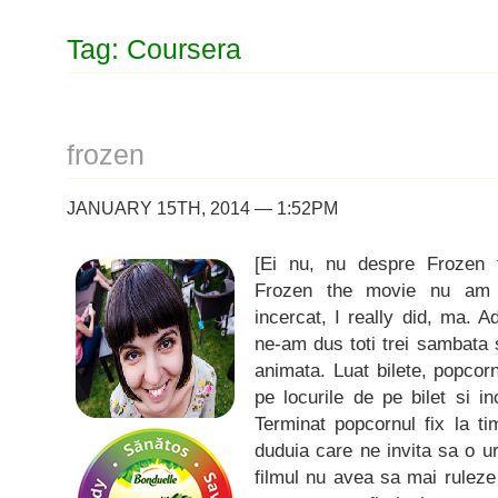
Tag: Coursera
frozen
JANUARY 15TH, 2014 — 1:52PM
[Ei nu, nu despre Frozen
Frozen the movie nu am 
incercat, I really did, ma. A
ne-am dus toti trei sambat
animata. Luat bilete, popcorn 
pe locurile de pe bilet si 
Terminat popcornul fix la t
duduia care ne invita sa o u
filmul nu avea sa mai ruleze