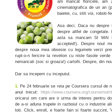
am mancat floricele, am 
cinematografica de un an (
baietei, cu, stiti voi, roboti-
Asa deci. Daca nu despre f
despre altfel de congelate
asta sa mancam SI MAI M
accepted!). Despre noul 
despre noua mea obsesie cu legumele verzi pr
rupt-o-n fericire la revelion cu niste fasole ver
nemancati (soc si groaza!) cartofii. Despre, din nou
Dar sa incepem cu inceputul.
1.
Pe 24 februarie se reia pe Coursera cursul de nu
anul trecut:
https://www.coursera.org/course/nutri
oricarui om care are o urma de interes pentru dom
de a-si aduna trupele in razboiul cu o industrie 
toti. Click, enroll, e foarte fain si foarte succint