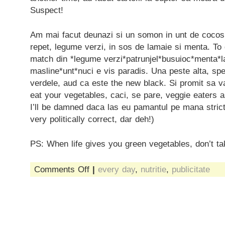
Suspect!
Am mai facut deunazi si un somon in unt de cocos,
repet, legume verzi, in sos de lamaie si menta. To 
match din *legume verzi*patrunjel*busuioc*menta*l
masline*unt*nuci e vis paradis. Una peste alta, sp
verdele, aud ca este the new black. Si promit sa 
eat your vegetables, caci, se pare, veggie eaters ast
I’ll be damned daca las eu pamantul pe mana stricta
very politically correct, dar deh!)
PS: When life gives you green vegetables, don’t tak
on
Comments Off
|
every day
,
nutritie
,
publicitate
frozen