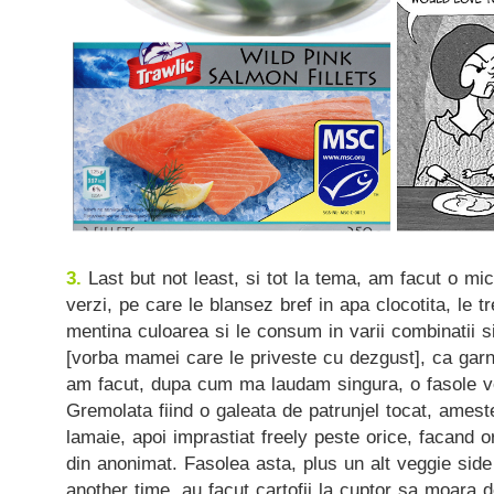
3.
Last but not least, si tot la tema, am facut o m
verzi, pe care le blansez bref in apa clocotita, le t
mentina culoarea si le consum in varii combinatii s
[vorba mamei care le priveste cu dezgust], ca garni
am facut, dupa cum ma laudam singura, o fasole v
Gremolata fiind o galeata de patrunjel tocat, amest
lamaie, apoi imprastiat freely peste orice, facand o
din anonimat. Fasolea asta, plus un alt veggie sid
another time, au facut cartofii la cuptor sa moara d