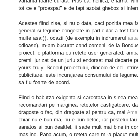
varianta foarte curata. Plus ca, nenica, e iarna. N
tot ce e “proaspat” e de fapt azotat ghebos si infe
Acestea fiind zise, si nu o data, caci pozitia mea fa
general si legume congelate in particular a fost fac
multe asa:)), ocazii (de exemplu in indrumarul
asta
odioase), m-am bucurat cand oamenii de la Bonduel
proiect, o platforma cu retete user generated, amb
premii jurizat de un juriu si endorsat mai departe 
yours truly. Scopul proiectului, dincolo de cel intri
publicitare, este incurajarea consumului de legume
sa fiu foarte de acord.
Fiind o babutza exigenta si carcotasa in sinea mea
recomandari pe marginea retetelor castigatoare, dar 
dragoste o fac, din dragoste si pentru ca, mai
Amal
chiar nu e bun ma, nu e bun deloc, iar pestelui tau
sanatos si bun dealtfel, ii sade mult mai bine in co
masline. Pana acum, o reteta care mi-a placut mu