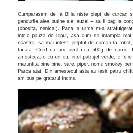
Cumparasem de la Billa niste piept de curcan s
gandurile alea putine ale lauzei – sa il bag la c
(obosita, nenica!). Pana la urma m-a strafulgerat
intr-o pauza de Iepu’, asa cum se intampla mai 
noastra, sa maruntesc pieptul de curcan la robot,
tocata. Cred ca am avut cca 500g de carne. 
amestecat-o cu un ou, nitel patrujel verde, o felie
maruntita bine bine, sare, piper, nomu smokey per
Parca atat. Din amestecul asta au iesit patru chifte
am pus pe gratarul incins.