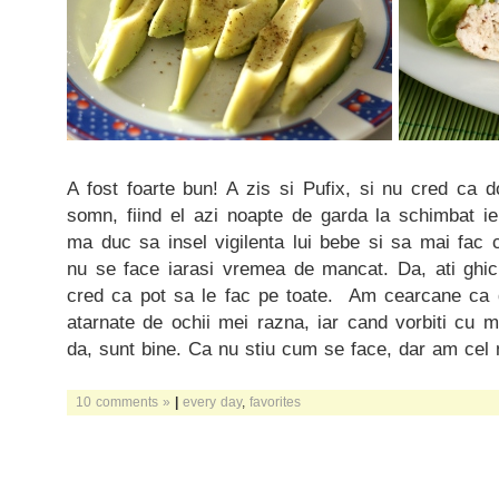
A fost foarte bun! A zis si Pufix, si nu cred ca 
somn, fiind el azi noapte de garda la schimbat 
ma duc sa insel vigilenta lui bebe si sa mai fac 
nu se face iarasi vremea de mancat. Da, ati ghici
cred ca pot sa le fac pe toate. Am cearcane ca 
atarnate de ochii mei razna, iar cand vorbiti cu m
da, sunt bine. Ca nu stiu cum se face, dar am cel 
10 comments »
|
every day
,
favorites