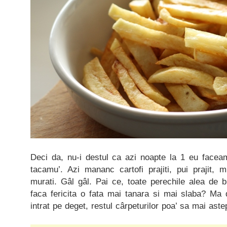
Deci da, nu-i destul ca azi noapte la 1 eu faceam 
tacamu’. Azi mananc cartofi prajiti, pui prajit, m
murati. Gâl gâl. Pai ce, toate perechile alea de 
faca fericita o fata mai tanara si mai slaba? Ma 
intrat pe deget, restul cârpeturilor poa’ sa mai ast