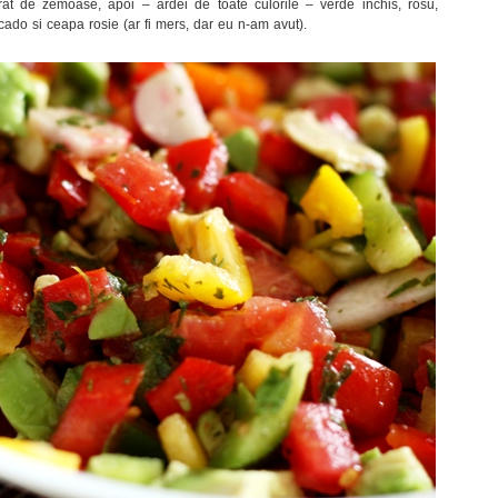
at de zemoase, apoi – ardei de toate culorile – verde inchis, rosu,
ocado si ceapa rosie (ar fi mers, dar eu n-am avut).