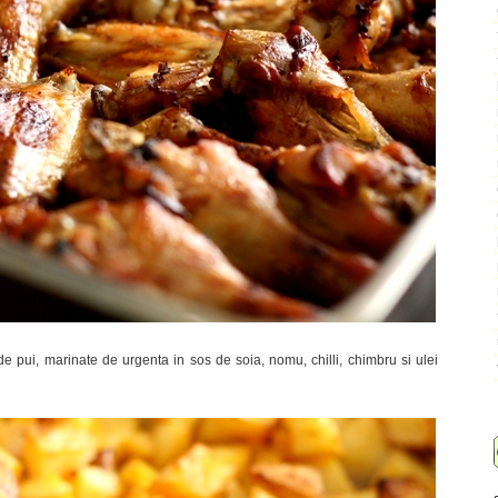
e pui, marinate de urgenta in sos de soia, nomu, chilli, chimbru si ulei