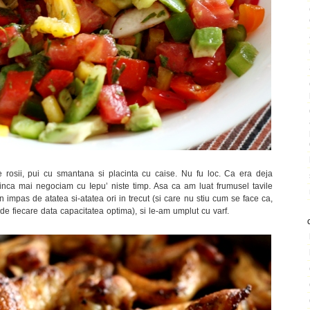
rosii, pui cu smantana si placinta cu caise. Nu fu loc. Ca era deja
u inca mai negociam cu Iepu’ niste timp. Asa ca am luat frumusel tavile
in impas de atatea si-atatea ori in trecut (si care nu stiu cum se face ca,
 de fiecare data capacitatea optima), si le-am umplut cu varf.