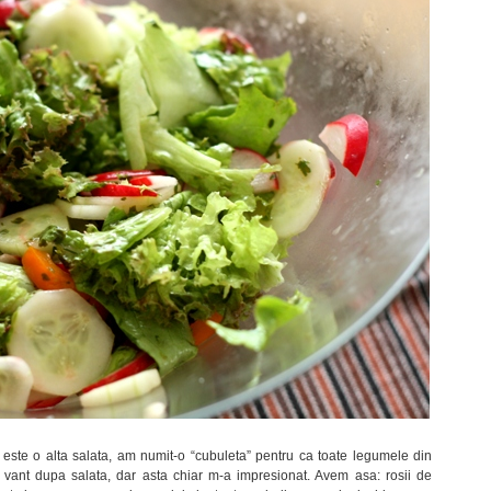
 este o alta salata, am numit-o “cubuleta” pentru ca toate legumele din
 vant dupa salata, dar asta chiar m-a impresionat. Avem asa: rosii de