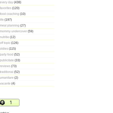
every day
(438)
favorites
(120)
food coaching
(10)
life
(197)
meal planning
(27)
mommy undercover
(59)
nutritie
(12)
off topic
(126)
oldies
(115)
party food
(52)
publicitate
(33)
reviews
(73)
traditional
(52)
umanitare
(2)
vacante
(4)