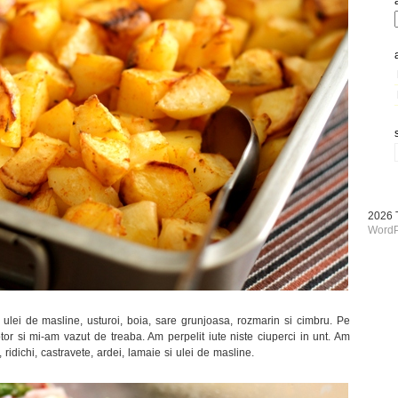
2026
WordP
cu ulei de masline, usturoi, boia, sare grunjoasa, rozmarin si cimbru. Pe
or si mi-am vazut de treaba. Am perpelit iute niste ciuperci in unt. Am
, ridichi, castravete, ardei, lamaie si ulei de masline.