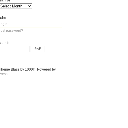
archive
admin
login
lost password?
search
Theme Blass by 1000ff | Powered by
ress