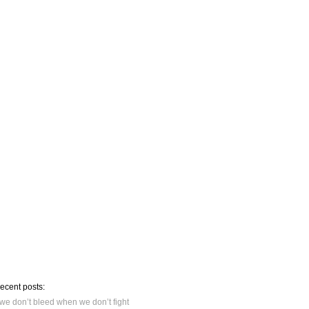
recent posts:
we don’t bleed when we don’t fight