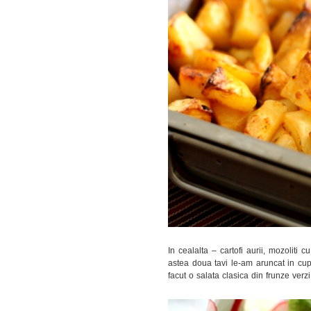
In cealalta – cartofi aurii, mozoliti 
astea doua tavi le-am aruncat in cupt
facut o salata clasica din frunze verzi