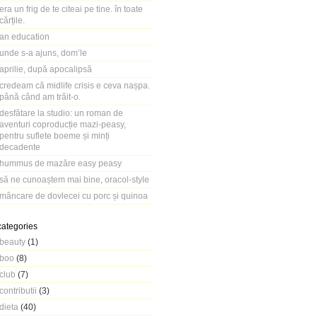
era un frig de te citeai pe tine. în toate
cărțile.
an education
unde s-a ajuns, dom’le
aprilie, după apocalipsă
credeam că midlife crisis e ceva nașpa.
până când am trăit-o.
desfătare la studio: un roman de
aventuri coproducție mazi-peasy,
pentru suflete boeme și minți
decadente
hummus de mazăre easy peasy
să ne cunoaștem mai bine, oracol-style
mâncare de dovlecei cu porc și quinoa
categories
beauty
(1)
boo
(8)
club
(7)
contributii
(3)
dieta
(40)