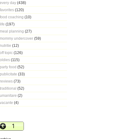
every day
(438)
favorites
(120)
food coaching
(10)
life
(197)
meal planning
(27)
mommy undercover
(59)
nutritie
(12)
off topic
(126)
oldies
(115)
party food
(52)
publicitate
(33)
reviews
(73)
traditional
(52)
umanitare
(2)
vacante
(4)