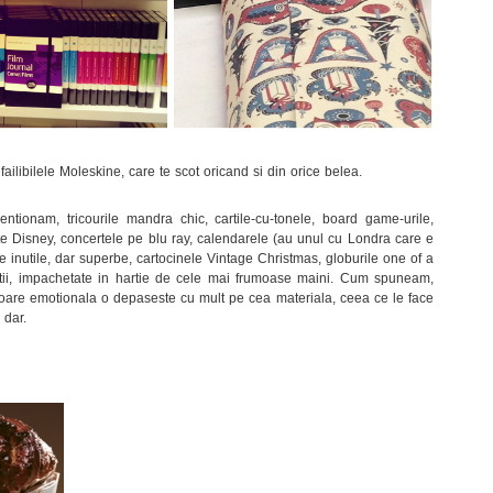
nfailibilele Moleskine, care te scot oricand si din orice belea.
ntionam, tricourile mandra chic, cartile-cu-tonele, board game-urile,
ate Disney, concertele pe blu ray, calendarele (au unul cu Londra care e
le inutile, dar superbe, cartocinele Vintage Christmas, globurile one of a
atii, impachetate in hartie de cele mai frumoase maini. Cum spuneam,
aloare emotionala o depaseste cu mult pe cea materiala, ceea ce le face
 dar.