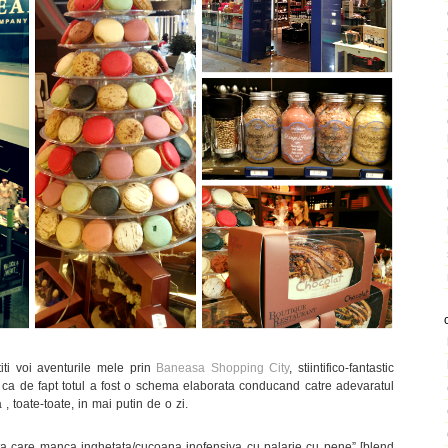
iti voi aventurile mele prin
Baneasa Shopping City
, stiintifico-fantastic
ti ca de fapt totul a fost o schema elaborata conducand catre adevaratul
, toate-toate, in mai putin de o zi.
fata care manca inghetata/cucoana inofensiva cu palarie cu pene” [blend