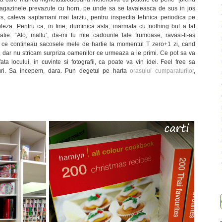
magazinele prevazute cu horn, pe unde sa se tavaleasca de sus in jos
rs, cateva saptamani mai tarziu, pentru inspectia tehnica periodica pe
oleza. Pentru ca, in fine, duminica asta, inarmata cu nothing but a fat
atie: “Alo, mallu’, da-mi tu mie cadourile tale frumoase, ravasi-ti-as
un ce contineau sacosele mele de hartie la momentul T zero+1 zi, cand
a, dar nu stricam surpriza oamenilor ce urmeaza a le primi. Ce pot sa va
ta locului, in cuvinte si fotografii, ca poate va vin idei. Feel free sa
uri. Sa incepem, dara. Pun degetul pe harta
orasului cumparaturilor
,