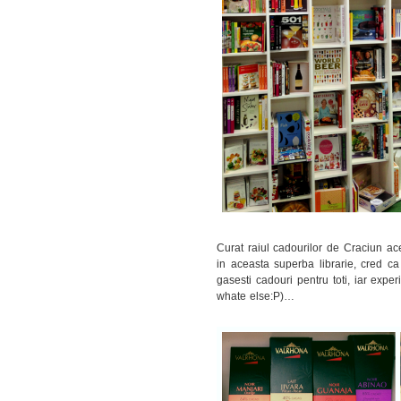
Curat raiul cadourilor de Craciun ace
in aceasta superba librarie, cred ca
gasesti cadouri pentru toti, iar expe
whate else:P)…