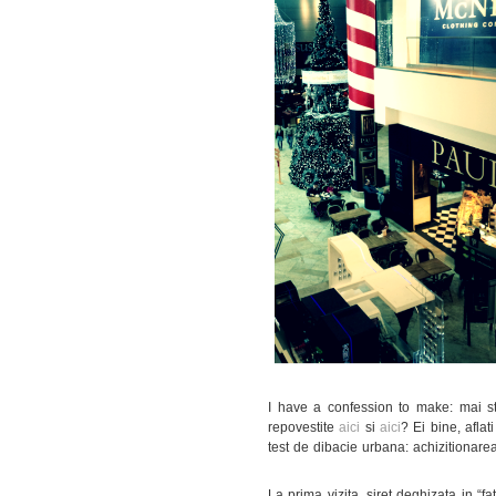
I have a confession to make: mai st
repovestite
aici
si
aici
? Ei bine, afla
test de dibacie urbana: achizitionarea 
La prima vizita, siret deghizata in “