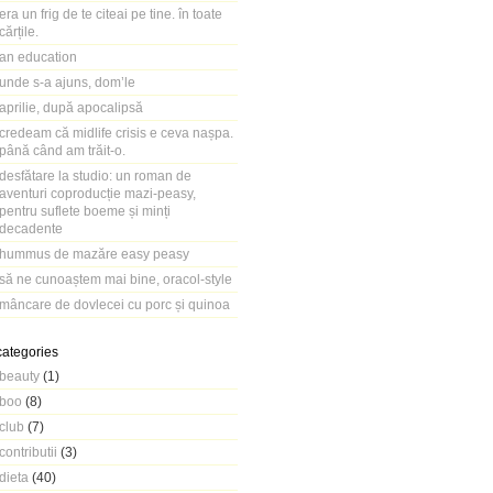
era un frig de te citeai pe tine. în toate
cărțile.
an education
unde s-a ajuns, dom’le
aprilie, după apocalipsă
credeam că midlife crisis e ceva nașpa.
până când am trăit-o.
desfătare la studio: un roman de
aventuri coproducție mazi-peasy,
pentru suflete boeme și minți
decadente
hummus de mazăre easy peasy
să ne cunoaștem mai bine, oracol-style
mâncare de dovlecei cu porc și quinoa
categories
beauty
(1)
boo
(8)
club
(7)
contributii
(3)
dieta
(40)