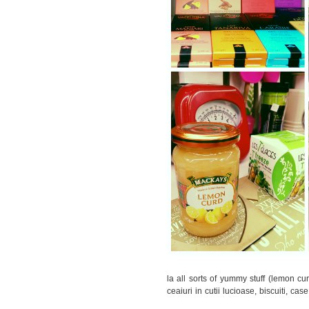
la all sorts of yummy stuff (lemon cu
ceaiuri in cutii lucioase, biscuiti, ca