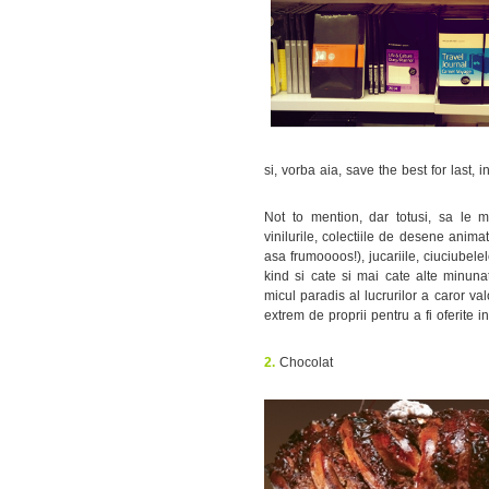
si, vorba aia, save the best for last, i
Not to mention, dar totusi, sa le me
vinilurile, colectiile de desene anim
asa frumoooos!), jucariile, ciuciubele
kind si cate si mai cate alte minun
micul paradis al lucrurilor a caror v
extrem de proprii pentru a fi oferite in
2.
Chocolat