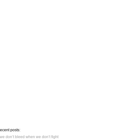
recent posts:
we don’t bleed when we don’t fight