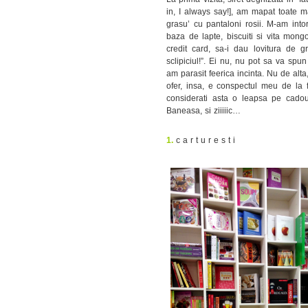
in, I always say!], am mapat toate 
grasu’ cu pantaloni rosii. M-am into
baza de lapte, biscuiti si vita mong
credit card, sa-i dau lovitura de gr
sclipiciul!”. Ei nu, nu pot sa va sp
am parasit feerica incinta. Nu de alt
ofer, insa, e conspectul meu de la fa
considerati asta o leapsa pe cado
Baneasa, si ziiiiic…
1.
c a r t u r e s t i