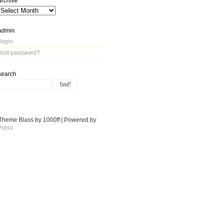
archive
admin
login
lost password?
search
Theme Blass by 1000ff | Powered by
ress