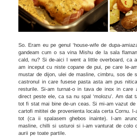
So. Eram eu pe genul ‘house-wife de dupa-amiaza
gandeam cum o sa vina Mishu de la sala flaman
cald, nu? Si de-aici I went a little overboard, ca 
am inceput cu niste copane de pui, pe care le-a
mustar de dijon, ulei de masline, cimbru, sos de 
castronul in care fusese pasta asta am pus nitic
resturile. Si-am turnat-o in tava de inox in car
direct peste ele, ca sa nu spal ‘molozu’. Am dat t
tot fi stat mai bine de-un ceas. Si mi-am vazut d
cartofi mititei de provenienta locala certa Cornu. I
tot (ca ii spalasem ghebos inainte). I-am arunc
masline, chilli si usturoi si i-am vanturat de colo
aurii pe toate partile.