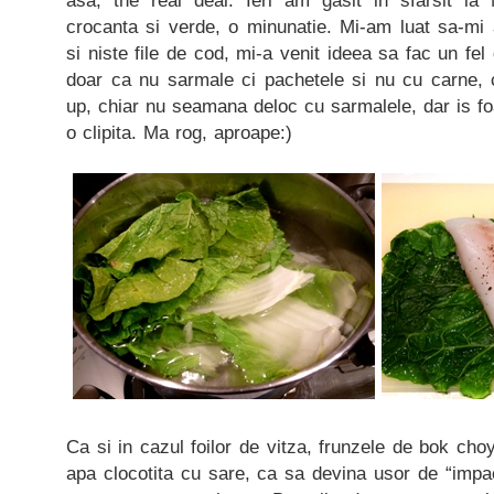
asa, the real deal. Ieri am gasit in sfarsit l
crocanta si verde, o minunatie. Mi-am luat sa-m
si niste file de cod, mi-a venit ideea sa fac un fel 
doar ca nu sarmale ci pachetele si nu cu carne, 
up, chiar nu seamana deloc cu sarmalele, dar is foa
o clipita. Ma rog, aproape:)
Ca si in cazul foilor de vitza, frunzele de bok ch
apa clocotita cu sare, ca sa devina usor de “impa