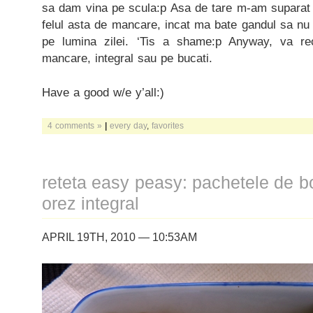
sa dam vina pe scula:p Asa de tare m-am suparat
felul asta de mancare, incat ma bate gandul sa nu
pe lumina zilei. ‘Tis a shame:p Anyway, va re
mancare, integral sau pe bucati.
Have a good w/e y’all:)
4 comments »
|
every day
,
favorites
reteta easy peasy: pachetele de b
orez integral
APRIL 19TH, 2010 — 10:53AM