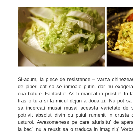
Si-acum, la piece de resistance – varza chinezeas
de piper, cat sa se inmoaie putin, dar nu exager
oua batute. Fantastic! As fi mancat in prostie! In 
tras o tura si la micul dejun a doua zi. Nu pot sa 
sa incercati musai musai aceasta varietate de
potrivit absolut divin cu puiul rumenit in crusta
usturoi. Awesomeness pe care afurisitu’ de apara
la bec” nu a reusit sa o traduca in imagini:( Vor