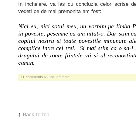
In incheiere, va las cu concluzia celor scrise d
vedeti ce de mai premonita am fost:
Nici eu, nici sotul meu, nu vorbim pe limba Pu
in poveste, pesemne ca am uitat-o. Dar stim ca
copilul nostru si toate povestile minunate al
complice intre cei trei.
Si mai stim ca o sa-l 
dragului de toate fiintele vii si al recunostin
camin.
11 comments »
|
life
,
off topic
↑
Back to top