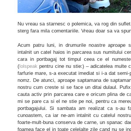
Nu vreau sa starnesc o polemica, va rog din suflet,
sterg fara mila comentariile. Vreau doar sa va spu
Acum patru luni, in drumurile noastre aproape
intalnit un catel haios in parcarea sus numitului c
cara in portbagaj tot timpul ceea ce el numeste 
(
lolspeak
pentru cine nu stie:) – adicatelea multe 
farfurie mare, s-a executat imediat si i-a dat semi
nomz. De atunci, aproape saptamana de saptamana
nostru cum creste si se face un ditai dulaul. Pufix
cauta activ prin parcarea care e oricum plina de ca
mi se pare ca si el ne stie pe noi, pentru ca mer
portbagajului. Si sambata am realizat ca s-au f
cunoastem, ca iar ne-am intalnit cu catelul nostr
foarte-mult-buna conserva de carne, un spanac d
foamea face el in toate celelalte zile cand nu se i