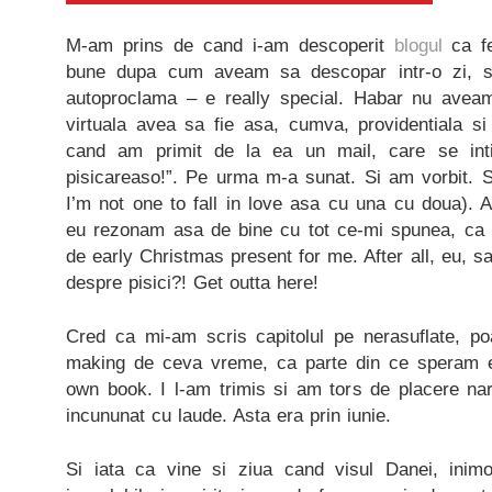
M-am prins de cand i-am descoperit
blogul
ca f
bune dupa cum aveam sa descopar intr-o zi, 
autoproclama – e really special. Habar nu aveam
virtuala avea sa fie asa, cumva, providentiala si
cand am primit de la ea un mail, care se inti
pisicareaso!”. Pe urma m-a sunat. Si am vorbit. S
I’m not one to fall in love asa cu una cu doua). 
eu rezonam asa de bine cu tot ce-mi spunea, ca 
de early Christmas present for me. After all, eu, sa 
despre pisici?! Get outta here!
Cred ca mi-am scris capitolul pe nerasuflate, po
making de ceva vreme, ca parte din ce speram
own book. I l-am trimis si am tors de placere nar
incununat cu laude. Asta era prin iunie.
Si iata ca vine si ziua cand visul Danei, inimo