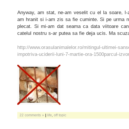
Anyway, am stat, ne-am veselit cu el la soare, l-am
am hranit si i-am zis sa fie cuminte. Si pe urma 
plecat. Si mi-am dat seama ca data viitoare c
catelul nostru s-ar putea sa fie deja ucis. Ma scuza
http://www.orasulanimalelor.ro/mitingul-ultimei-sans
impotriva-uciderii-luni-7-martie-ora-1500parcul-izvor
22 comments »
|
life
,
off topic