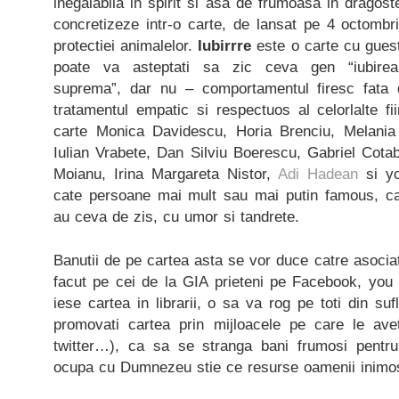
inegalabila in spirit si asa de frumoasa in dragoste
concretizeze intr-o carte, de lansat pe 4 octombr
protectiei animalelor.
Iubirrre
este o carte cu gues
poate va asteptati sa zic ceva gen “iubirea 
suprema”, dar nu – comportamentul firesc fata
tratamentul empatic si respectuos al celorlalte f
carte Monica Davidescu, Horia Brenciu, Melania 
Iulian Vrabete, Dan Silviu Boerescu, Gabriel Cota
Moianu, Irina Margareta Nistor,
Adi Hadean
si yo
cate persoane mai mult sau mai putin famous, ca
au ceva de zis, cu umor si tandrete.
Banutii de pe cartea asta se vor duce catre asocia
facut pe cei de la GIA prieteni pe Facebook, you
iese cartea in librarii, o sa va rog pe toti din su
promovati cartea prin mijloacele pe care le aveti
twitter…), ca sa se stranga bani frumosi pentru
ocupa cu Dumnezeu stie ce resurse oamenii inimos