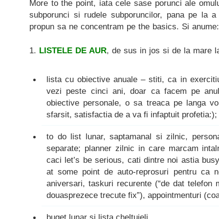
More to the point, iata cele sase porunci ale omulu
subporunci si rudele subporuncilor, pana pe la a 
propun sa ne concentram pe the basics. Si anume:
1.
LISTELE DE AUR
, de sus in jos si de la mare l
lista cu obiective anuale
– stiti, ca in exercit
vezi peste cinci ani, doar ca facem pe anu
obiective personale, o sa treaca pe langa voi
sfarsit, satisfactia de a va fi infaptuit profetia:)
to do list lunar, saptamanal si zilnic, person
separate; planner zilnic in care marcam intal
caci let’s be serious, cati dintre noi astia bu
at some point de auto-reprosuri pentru ca ne-
aniversari, taskuri recurente (“de dat telefon 
douasprezece trecute fix”), appointmenturi (coa
buget lunar si lista cheltuieli