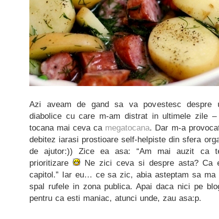
Azi aveam de gand sa va povestesc despre un
diabolice cu care m-am distrat in ultimele zile 
tocana mai ceva ca
megatocana
. Dar m-a provoca
debitez iarasi prostioare self-helpiste din sfera orga
de ajutor:)) Zice ea asa: “Am mai auzit ca te
prioritizare
Ne zici ceva si despre asta? Ca e
capitol.” Iar eu… ce sa zic, abia asteptam sa ma 
spal rufele in zona publica. Apai daca nici pe bl
pentru ca esti maniac, atunci unde, zau asa:p.