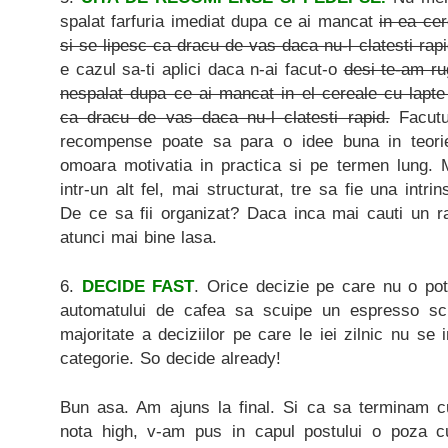
spalat farfuria imediat dupa ce ai mancat
in ea ce
si se lipesc ca dracu de vas daca nu-l clatesti rap
e cazul sa-ti aplici daca n-ai facut-o
desi te-am ru
nespalat dupa ce ai mancat in el cereale cu lapte
ca dracu de vas daca nu-l clatesti rapid.
Facutul
recompense poate sa para o idee buna in teorie
omoara motivatia in practica si pe termen lung. M
intr-un alt fel, mai structurat, tre sa fie una intri
De ce sa fii organizat? Daca inca mai cauti un ra
atunci mai bine lasa.
6.
DECIDE FAST
. Orice decizie pe care nu o pot
automatului de cafea sa scuipe un espresso scu
majoritate a deciziilor pe care le iei zilnic nu se
categorie. So decide already!
Bun asa. Am ajuns la final. Si ca sa terminam cu 
nota high, v-am pus in capul postului o poza 