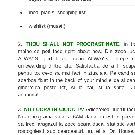
meal plan si shopping list
wishlist (musai!)
2.
THOU SHALL NOT PROCRASTINATE
, in t
maine ce poti face right about now. Din zece lucr
ALWAYS, and I do mean ALWAYS, incepe c
unrewarding dintre ele. Satisfactia de a fi sca
pentru tot ce-o sa mai faci in ziua aia. Pe cand sa
scarbos fixat in the back of your mind e ca si can
ginormica peste tot, si la bal, si la spital. J
actiunea!
3.
NU LUCRA IN CIUDA TA
: Adicatelea, lucrul fac
Nu-ti programa sala la 6AM daca nu esti o perso
sa freci aragazul la zece seara daca, statistic vorb
rostogolesti sub cearceafuri, tu, el si Dr. House