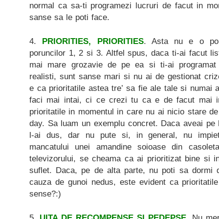
normal ca sa-ti programezi lucruri de facut in mo
sanse sa le poti face.
4.
PRIORITIES, PRIORITIES
. Asta nu e o po
poruncilor 1, 2 si 3. Altfel spus, daca ti-ai facut li
mai mare grozavie de pe ea si ti-ai programat r
realisti, sunt sanse mari si nu ai de gestionat cri
e ca prioritatile astea tre’ sa fie ale tale si numai 
faci mai intai, ci ce crezi tu ca e de facut mai in
prioritatile in momentul in care nu ai nicio stare de
day. Sa luam un exemplu concret. Daca aveai pe li
l-ai dus, dar nu pute si, in general, nu impie
mancatului unei amandine soioase din casoleta
televizorului, se cheama ca ai prioritizat bine si 
suflet. Daca, pe de alta parte, nu poti sa dormi 
cauza de gunoi nedus, este evident ca prioritatil
sense?:)
5.
UITA DE RECOMPENSE SI PEDEPSE.
Nu meri