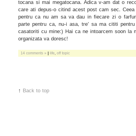
tocana si mai megatocana. Adica v-am dat o re
care ati depus-o citind acest post cam sec. Ceea 
pentru ca nu am sa va dau in fiecare zi o farfur
parte pentru ca, nu-i asa, tre’ sa ma cititi pentru
casatoriti cu mine:) Hai ca ne intoarcem soon la 
organizata va doresc!
14 comments »
|
life
,
off topic
↑
Back to top