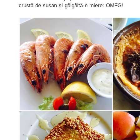
crustă de susan și gâlgâită-n miere: OMFG!