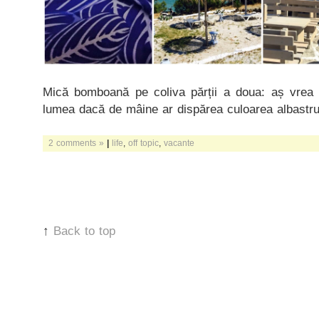
Mică bomboană pe coliva părții a doua: aș vrea 
lumea dacă de mâine ar dispărea culoarea albastru
2 comments »
|
life
,
off topic
,
vacante
↑
Back to top