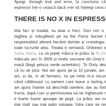
Ajungi, through trial and error, la concluzia c
espresso într-o ceașcă dacă vrei să înțelegi ceva d
THERE IS NO X IN ESPRES
Mai faci și treabă, nu doar o freci. Gen ceri o 
tejghea și măzgălești pe ea the Paros bucket l
responsabilul aferent fiecărei dorințe și cronologia 
toate lucrurile alea. Treaba e serioasă. Ordonezi 
Santa Maria
, ca să puteți mânca la prânz la
To Di
mâncate aici în 2009 și multe sezoane din Grey’s 
masă lângă peluza verde ostentativ). To Dixty des
că nu ați știut. Noi am ajuns pe la 10 jumate, am
ani, și da, in all fairness, nu pe mine m-a recun
când călătorești cu oameni care leave a lasting
am ajuns înainte să deschidă oamenii, dar au fost
fructe, după cum și permisiunea să ne înghesuim m
e foarte foarte aproape de plajă. La prânz am mâ
mai mult sau mai puțin soioase, între care se rem