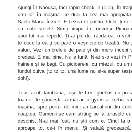
Ajungi în Naousa, faci rapid check in (
aici
), îți tra
urci iar în mașină. Te duci la cea mai apropiată 
Santa Maria îi zice. E beznă și pustiu. Ochii ți se
cu toate stelele. Simți nisipul în converși. Picioar
apoi tot mai repede. Ți-ai pierdut răbdarea, o vrei
te duce la ea ți se pare o veșnicie de treabă. Nu 
valuri. Vezi umbrelele de paie și din mers începi 
credeai. E mai bine. Nu e lună. N-ai s-o vezi în 
hainele și te bagi. Cu picioarele, cu miezul, cu um
fundul cuiva (tz tz tz, una lume nu și-a super test
doh!).
Ți-ai făcut damblaua, ieși, te freci ghebos cu pros
foame. Te gândești că măcar la gyros ar trebui să 
mașina, spre portul de mici ambarcațiuni din cent
noaptea. Oamenii se cam strâng pe la terasele cu
deschis. N-ai mai fost, nu știi cum e. Cinci la
aproape tot ce-i în meniu. Și salată grecească,