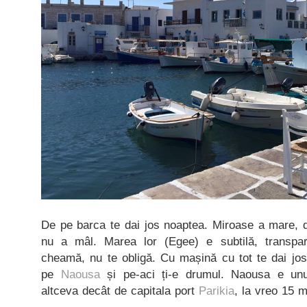
De pe barca te dai jos noaptea. Miroase a mare, d
nu a mâl. Marea lor (Egee) e subtilă, transpar
cheamă, nu te obligă. Cu mașină cu tot te dai jos
pe
Naousa
și pe-aci ți-e drumul. Naousa e unu
altceva decât de capitala port
Parikia
, la vreo 15 m