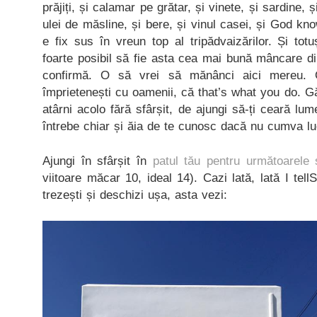
prăjiți, și calamar pe grătar, și vinete, și sardine, ș
ulei de măsline, și bere, și vinul casei, și God k
e fix sus în vreun top al tripădvaizărilor. Și tot
foarte posibil să fie asta cea mai bună mâncare din
confirmă. O să vrei să mănânci aici mereu.
împrietenești cu oamenii, că that’s what you do. 
atârni acolo fără sfârșit, de ajungi să-ți ceară lu
întrebe chiar și ăia de te cunosc dacă nu cumva lu
Ajungi în sfârșit în
patul tău pentru următoarele 
viitoare măcar 10, ideal 14). Cazi lată, lată I tel
trezești și deschizi ușa, asta vezi: