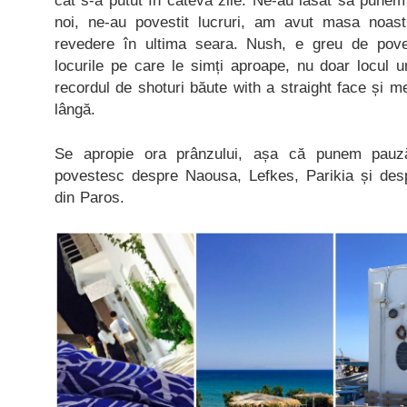
cât s-a putut în câteva zile. Ne-au lăsat să pune
noi, ne-au povestit lucruri, am avut masa noast
revedere în ultima seara. Nush, e greu de poves
locurile pe care le simți aproape, nu doar locul 
recordul de shoturi băute with a straight face și m
lângă.
Se apropie ora prânzului, așa că punem pauz
povestesc despre Naousa, Lefkes, Parikia și des
din Paros.