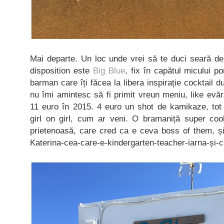
Mai departe. Un loc unde vrei să te duci seară de
disposition este
Big Blue
, fix în capătul micului 
barman care îți făcea la libera inspirație cocktail 
nu îmi amintesc să fi primit vreun meniu, like evăr
11 euro în 2015. 4 euro un shot de kamikaze, tot 
girl on girl, cum ar veni. O bramaniță super cool
prietenoasă, care cred ca e ceva boss of them, și 
Katerina-cea-care-e-kindergarten-teacher-iarna-și-c