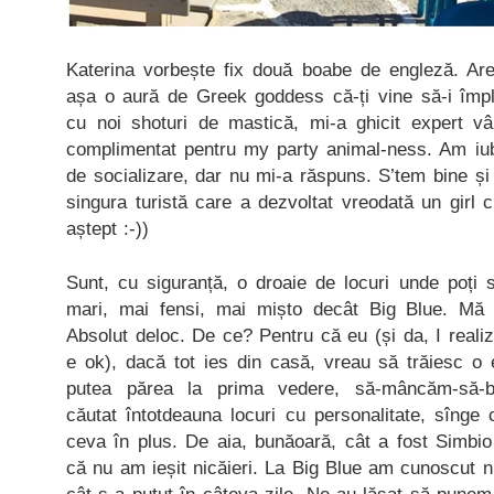
Katerina vorbește fix două boabe de engleză. Are
așa o aură de Greek goddess că-ți vine să-i împle
cu noi shoturi de mastică, mi-a ghicit expert vâ
complimentat pentru my party animal-ness. Am iubi
de socializare, dar nu mi-a răspuns. S’tem bine și 
singura turistă care a dezvoltat vreodată un girl 
aștept :-))
Sunt, cu siguranță, o droaie de locuri unde poți
mari, mai fensi, mai mișto decât Big Blue. Mă
Absolut deloc. De ce? Pentru că eu (și da, I realiz
e ok), dacă tot ies din casă, vreau să trăiesc o
putea părea la prima vedere, să-mâncăm-să-b
căutat întotdeauna locuri cu personalitate, sînge 
ceva în plus. De aia, bunăoară, cât a fost Simbio
că nu am ieșit nicăieri. La Big Blue am cunoscut ni