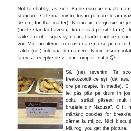
Not to shabby, aș zice. 85 de euro pe noapte came
standard. Cele mai mișto dușuri pe care le-am văz
de om, for that matter). Niciun pic de gresie pe jo
(unele standard aveau, din ce văd pe site la ei). Tot
băile. Locul – squeaky clean, foarte cool pe dinăun
voi. Mici probleme cu o ușă care nu se putea înch
caldă (not) într-una din camere. Nimic insurmonta
la mica recepție de zi, dar complet inutili 🙂
Să (ne) revenim. Te sco
freakozoidă ce ești (da, așa
ore pe noapte, în medie). Și
iei pâș pâș pe drum în jos, 
colțul străzii găsești mult
brutărie din Naousa”. O fi, 
mănânc cookies for breakfast
cârnat la mijloc. Nici biscuiț
Mă rog, you get the picture.