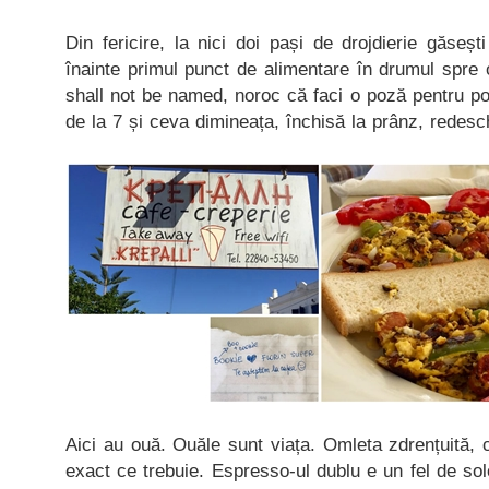
Din fericire, la nici doi pași de drojdierie găseș
înainte primul punct de alimentare în drumul spre
shall not be named, noroc că faci o poză pentru po
de la 7 și ceva dimineața, închisă la prânz, redes
Aici au ouă. Ouăle sunt viața. Omleta zdrențuită, c
exact ce trebuie. Espresso-ul dublu e un fel de s