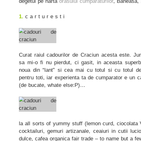
degetul pe harta
orasului cumparaturilor
, Baneasa, s
1.
c a r t u r e s t i
Curat raiul cadourilor de Craciun acesta este. J
sa mi-o fi nu pierdut, ci gasit, in aceasta super
noua din “lant” si cea mai cu totul si cu totul d
pentru toti, iar experienta ta de cumparator e un c
(de bucate, whate else:P)…
la all sorts of yummy stuff (lemon curd, ciocolata
cocktailuri, gemuri artizanale, ceaiuri in cutii luci
dulce, cafea organica fair trade – to name but a fe