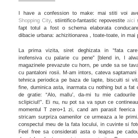
I have a confession to make: mai stiti voi av
Shopping City
, stiintifico-fantastic repovestite
aici
fapt totul a fost o schema elaborata conducan
dibacie urbana: achizitionarea , toate-toate, in mai 
La prima vizita, siret deghizata in “fata car
inofensiva cu palarie cu pene” [blend in, I al
magazinele prevazute cu horn, pe unde sa se tava
cu pantaloni rosii. M-am intors, cateva saptamani 
tehnica periodica pe baza de lapte, biscuiti si v
fine, duminica asta, inarmata cu nothing but a fat c
de gratie: “Alo, mallu’, da-mi tu mie cadourile 
sclipiciul!”. Ei nu, nu pot sa va spun ce continea
momentul T zero+1 zi, cand am parasit feerica i
stricam surpriza oamenilor ce urmeaza a le primi.
conspectul meu de la fata locului, in cuvinte si foto
Feel free sa considerati asta o leapsa pe cado