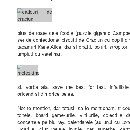
plus de toate cele foodie (puzzle gigantic Campbe
set de confectionat biscuiti de Craciun cu copiii d
tacamuri Katie Alice, dar si cratiti, boluri, stropito
umpluti cu vatelina),
si, vorba aia, save the best for last, infailibil
oricand si din orice belea.
Not to mention, dar totusi, sa le mentionam, tricou
tonele, board game-urile, vinilurile, colectiil
concertele pe blu ray, calendarele (au unul cu Lo
jucariile, ciuciubelele inutile, dar superbe, car