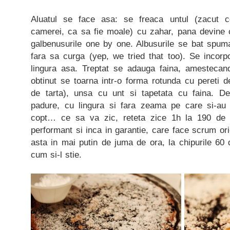
Aluatul se face asa: se freaca untul (zacut 
camerei, ca sa fie moale) cu zahar, pana devin
galbenusurile one by one. Albusurile se bat spuma
fara sa curga (yep, we tried that too). Se incorp
lingura asa. Treptat se adauga faina, amestecand 
obtinut se toarna intr-o forma rotunda cu pereti de
de tarta), unsa cu unt si tapetata cu faina. D
padure, cu lingura si fara zeama pe care si-au 
copt… ce sa va zic, reteta zice 1h la 190 de 
performant si inca in garantie, care face scrum ori
asta in mai putin de juma de ora, la chipurile 60
cum si-l stie.