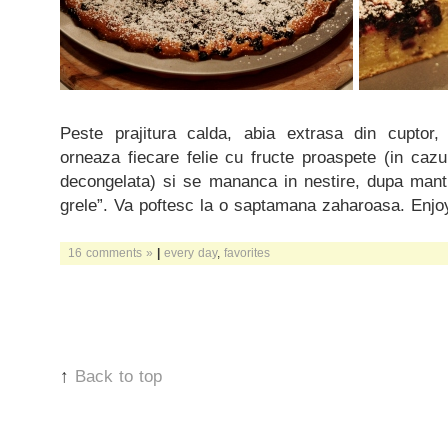
Peste prajitura calda, abia extrasa din cupto
orneaza fiecare felie cu fructe proaspete (in caz
decongelata) si se mananca in nestire, dupa man
grele”. Va poftesc la o saptamana zaharoasa. Enjo
16 comments »
|
every day
,
favorites
↑
Back to top