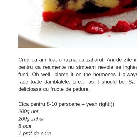
Cred ca am luat-o razna cu zaharul. Ani de zile i
pentru ca realmente nu simteam nevoia se ingh
fund. Oh well, blame it on the hormones I alway
face toate damblalele. Life… as it should be. Sa 
delicioasa cu fructe de padure.
Cica pentru 8-10 persoane – yeah right:))
200g unt
200g zahar
8 oua
1 praf de sare