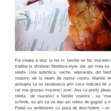
Pai treaba e asa: la noi in familie se fac muceni
traditie la sfintisori Moldova-style, dar am vrea s
reteta. Una autentica, veche, adevarata, din famil
voastre, de la neam de namul vostru. Mainile fe
asteapta sa se tavaleasca prin coca indicata de voi
cei mai grozavi mucenici ever. Asa ca pretty please
reteta de mucenici a familei voastre , sa “ma
schimb, eu am sa va dau azi reteta de gogosi a m
Poate va ambitionez cu poza de deschidere – un s