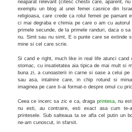
neaparat relevant (citesc chestii care, aparent, nu
exemplu un blog al unei femei casnice din Israe
religioasa, care crede ca rolul femeii pe pamant 
ci mai degraba e chimia pe care o am cu autorul s
primele secunde, de la primele randuri, daca o sa
nu. Simt sau nu simt. E o punte care se extinde sa
mine si cel care scrie.
Si cand e right, much like in real life atunci cand c
stomac, cu insatietatea aia tipica de mai mult si m
buna zi, a cunoasterii in carne si oase a celui pe 
sau asa, intalnire care, in chip rotund si minuna
imaginea pe care ti-ai format-o despre omul cu pric
Ceea ce incerc sa zic e ca, draga
printesa
, nu es
nu esti, au contraire, esti exact asa cum te-a
printesele. Sub salteaua ta se afla cel putin un
ne-am cunoscut, in sfarsit.