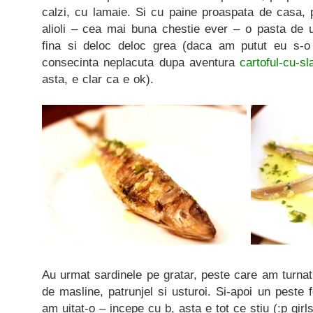
calzi, cu lamaie. Si cu paine proaspata de casa, pr
alioli – cea mai buna chestie ever – o pasta de u
fina si deloc deloc grea (daca am putut eu s-o
consecinta neplacuta dupa aventura
cartoful-cu-sl
asta, e clar ca e ok).
Au urmat sardinele pe gratar, peste care am turnat 
de masline, patrunjel si usturoi. Si-apoi un peste 
am uitat-o – incepe cu b, asta e tot ce stiu (:p girl