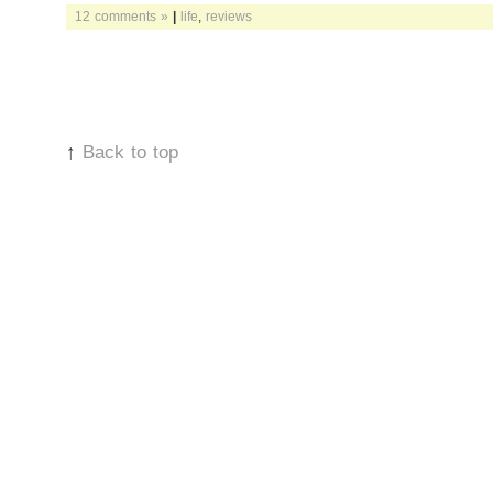
12 comments »
|
life
,
reviews
↑
Back to top