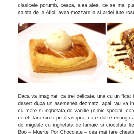
clasicele porumb, ceapa, alea alea, ce se mai pun
salata de la Alioli avea mozzarella si ardei iute ros
Daca va imaginati ca trei delicate, una cu un ficat
desert dupa un asemenea dezmatz, apai rau va inse
cu mere si inghetata de vanilie (nimic special, c
cereti fara sirop pe deasupra, ca e dulce enough a
de migdale cu inghetata de lamaie si ciocolata fi
Boo – Muerte Por Chocolate – cea mai tare chestie