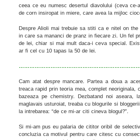
ceea ce eu numesc desertul diavolului (ceva ce-
de corn insiropat in miere, care avea la mijloc cioc
Despre Alioli mai trebuie sa stiti ca e nitel on th
in care sa mananci de pranz in fiecare zi. Un fel pr
de lei, chiar si mai mult daca-i ceva special. Exis
ar fi cel cu 10 tapas la 50 de lei.
…………………………………………………………
Cam atat despre mancare. Partea a doua a aces
treaca rapid prin teoria mea, complet neoriginala, c
bazeaza pe chemistry. Dezbatand noi aseara, l
maglavais usturoiat, treaba cu blogurile si blogger
la intrebarea: “de ce mi-ar citi cineva blogul?”.
Si mi-am pus eu palaria de cititor oribil de selecti
concluzia ca motivul pentru care citesc cu consec