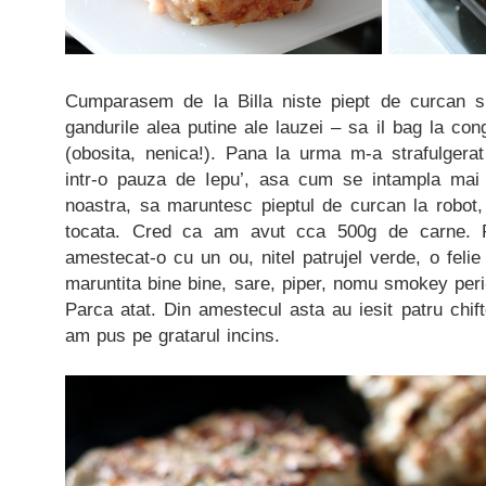
Cumparasem de la Billa niste piept de curcan s
gandurile alea putine ale lauzei – sa il bag la c
(obosita, nenica!). Pana la urma m-a strafulgerat
intr-o pauza de Iepu’, asa cum se intampla mai 
noastra, sa maruntesc pieptul de curcan la robot,
tocata. Cred ca am avut cca 500g de carne. 
amestecat-o cu un ou, nitel patrujel verde, o felie
maruntita bine bine, sare, piper, nomu smokey per
Parca atat. Din amestecul asta au iesit patru chifte
am pus pe gratarul incins.