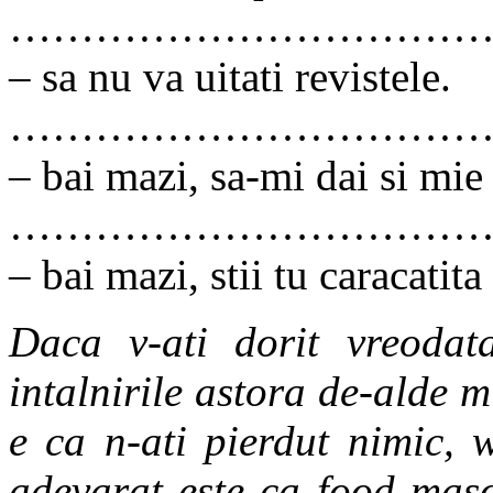
……………………………
– sa nu va uitati revistele.
……………………………
– bai mazi, sa-mi dai si mie
……………………………
– bai mazi, stii tu caracatita
Daca v-ati dorit vreodat
intalnirile astora de-alde m
e ca n-ati pierdut nimic, 
adevarat este ca food mason