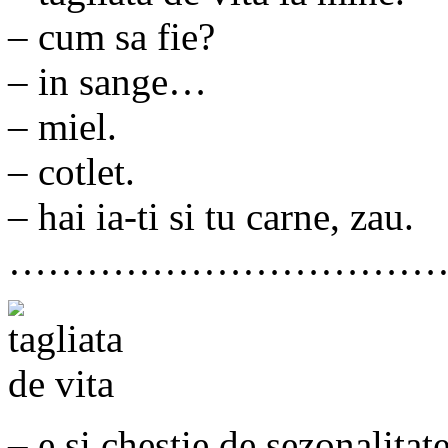
– cum sa fie?
– in sange…
– miel.
– cotlet.
– hai ia-ti si tu carne, zau.
……………………………
– e si chestie de sezonalita