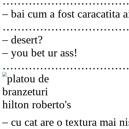
……………………………
– bai cum a fost caracatita
……………………………
– desert?
– you bet ur ass!
……………………………
– cu cat are o textura mai n