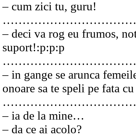
– cum zici tu, guru!
……………………………
– deci va rog eu frumos, not
suport!:p:p:p
……………………………
– in gange se arunca femeile
onoare sa te speli pe fata c
……………………………
– ia de la mine…
– da ce ai acolo?