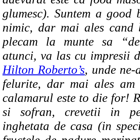
glumesc). Suntem a good b
nimic, dar mai ales cand 
plecam la munte sa “de
atunci, va las cu impresii
Hilton Roberto’s
, unde ne-
felurite, dar mai ales am
calamarul este to die for! 
si sofran, crevetii in p
inghetata de casa (in spec
fructele de padure marinat