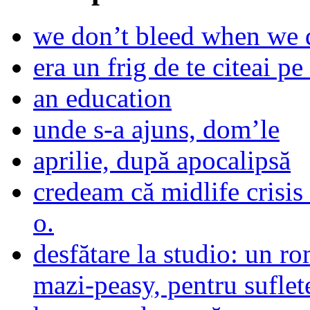
we don’t bleed when we d
era un frig de te citeai pe 
an education
unde s-a ajuns, dom’le
aprilie, după apocalipsă
credeam că midlife crisis
o.
desfătare la studio: un r
mazi-peasy, pentru sufle