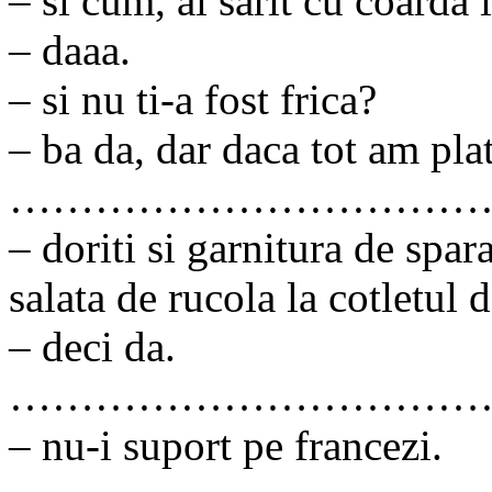
– si cum, ai sarit cu coarda
– daaa.
– si nu ti-a fost frica?
– ba da, dar daca tot am pla
……………………………
– doriti si garnitura de spar
salata de rucola la cotletul d
– deci da.
……………………………
– nu-i suport pe francezi.