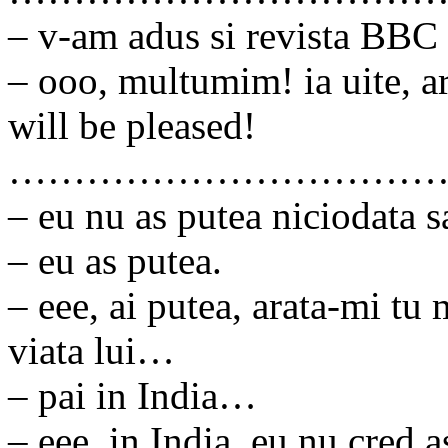
– v-am adus si revista BBC
– ooo, multumim! ia uite, a
will be pleased!
……………………………
– eu nu as putea niciodata s
– eu as putea.
– eee, ai putea, arata-mi tu
viata lui…
– pai in India…
– eee, in India, eu nu cred a