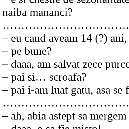
naiba mananci?
……………………………
– eu cand aveam 14 (?) ani, 
– pe bune?
– daaa, am salvat zece purce
– pai si… scroafa?
– pai i-am luat gatu, asa se 
……………………………
– ah, abia astept sa mergem
– daaa, o sa fie misto!