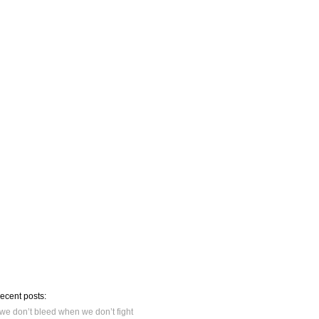
recent posts:
we don’t bleed when we don’t fight