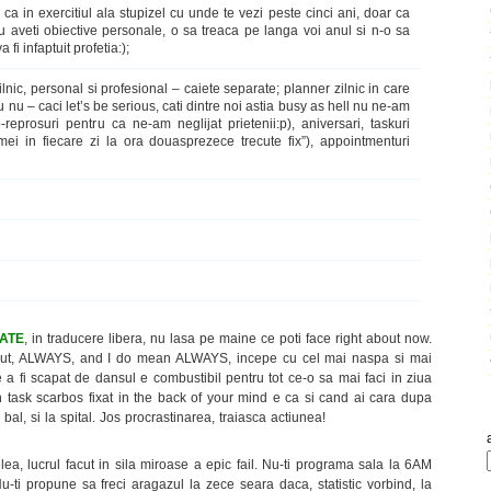
, ca in exercitiul ala stupizel cu unde te vezi peste cinci ani, doar ca
 aveti obiective personale, o sa treaca pe langa voi anul si n-o sa
va fi infaptuit profetia:);
zilnic, personal si profesional – caiete separate; planner zilnic in care
u nu – caci let’s be serious, cati dintre noi astia busy as hell nu ne-am
eprosuri pentru ca ne-am neglijat prietenii:p), aniversari, taskuri
ei in fiecare zi la ora douasprezece trecute fix”), appointmenturi
ATE
, in traducere libera, nu lasa pe maine ce poti face right about now.
facut, ALWAYS, and I do mean ALWAYS, incepe cu cel mai naspa si mai
e a fi scapat de dansul e combustibil pentru tot ce-o sa mai faci in ziua
n task scarbos fixat in the back of your mind e ca si cand ai cara dupa
 bal, si la spital. Jos procrastinarea, traiasca actiunea!
elea, lucrul facut in sila miroase a epic fail. Nu-ti programa sala la 6AM
-ti propune sa freci aragazul la zece seara daca, statistic vorbind, la