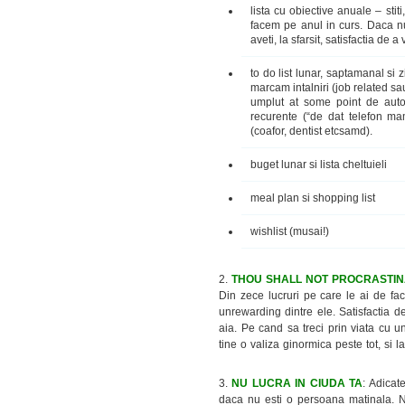
lista cu obiective anuale
– stiti
facem pe anul in curs. Daca nu
aveti, la sfarsit, satisfactia de a 
to do list lunar, saptamanal si 
marcam intalniri (job related sa
umplut at some point de auto-r
recurente (“de dat telefon mam
(coafor, dentist etcsamd).
buget lunar si lista cheltuieli
meal plan si shopping list
wishlist (musai!)
2.
THOU SHALL NOT PROCRASTIN
Din zece lucruri pe care le ai de 
unrewarding dintre ele. Satisfactia d
aia. Pe cand sa treci prin viata cu u
tine o valiza ginormica peste tot, si la
3.
NU LUCRA IN CIUDA TA
: Adicat
daca nu esti o persoana matinala. Nu