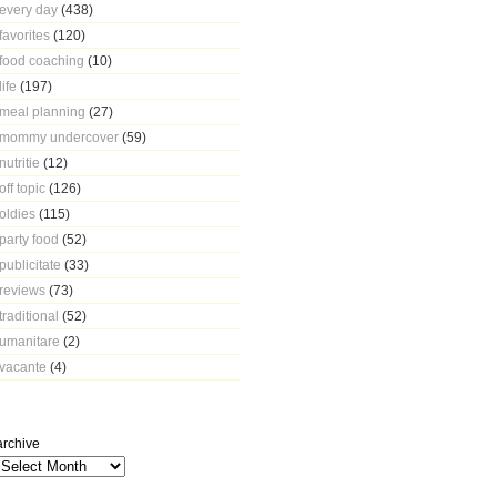
every day
(438)
favorites
(120)
food coaching
(10)
life
(197)
meal planning
(27)
mommy undercover
(59)
nutritie
(12)
off topic
(126)
oldies
(115)
party food
(52)
publicitate
(33)
reviews
(73)
traditional
(52)
umanitare
(2)
vacante
(4)
archive