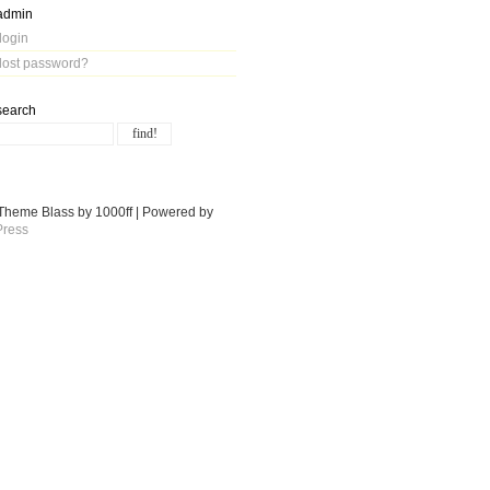
admin
login
lost password?
search
Theme Blass by 1000ff | Powered by
ress