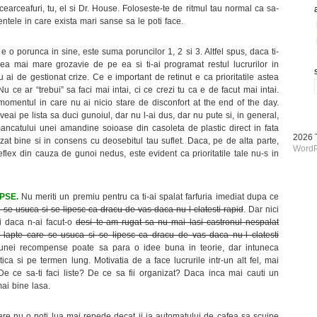
 cearceafuri, tu, el si Dr. House. Foloseste-te de ritmul tau normal ca sa-
ntele in care exista mari sanse sa le poti face.
 e o porunca in sine, este suma poruncilor 1, 2 si 3. Altfel spus, daca ti-
 cea mai mare grozavie de pe ea si ti-ai programat restul lucrurilor in
u ai de gestionat crize. Ce e important de retinut e ca prioritatile astea
 Nu ce ar “trebui” sa faci mai intai, ci ce crezi tu ca e de facut mai intai.
n momentul in care nu ai nicio stare de disconfort at the end of the day.
i pe lista sa duci gunoiul, dar nu l-ai dus, dar nu pute si, in general,
ancatului unei amandine soioase din casoleta de plastic direct in fata
2026
izat bine si in consens cu deosebitul tau suflet. Daca, pe de alta parte,
WordP
lex din cauza de gunoi nedus, este evident ca prioritatile tale nu-s in
PSE.
Nu meriti un premiu pentru ca ti-ai spalat farfuria imediat dupa ce
 se usuca si se lipesc ca dracu de vas daca nu-l clatesti rapid
. Dar nici
ci daca n-ai facut-o
desi te-am rugat sa nu mai lasi castronul nespalat
lapte care se usuca si se lipesc ca dracu de vas daca nu-l clatesti
 unei recompense poate sa para o idee buna in teorie, dar intuneca
ica si pe termen lung. Motivatia de a face lucrurile intr-un alt fel, mai
. De ce sa-ti faci liste? De ce sa fii organizat? Daca inca mai cauti un
mai bine lasa.
are nu o poti lua mai repede decat ii ia automatului de cafea sa scuipe