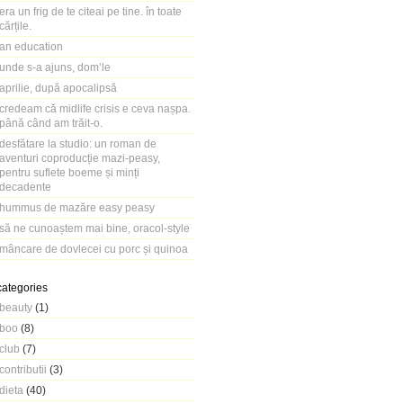
era un frig de te citeai pe tine. în toate
cărțile.
an education
unde s-a ajuns, dom’le
aprilie, după apocalipsă
credeam că midlife crisis e ceva nașpa.
până când am trăit-o.
desfătare la studio: un roman de
aventuri coproducție mazi-peasy,
pentru suflete boeme și minți
decadente
hummus de mazăre easy peasy
să ne cunoaștem mai bine, oracol-style
mâncare de dovlecei cu porc și quinoa
categories
beauty
(1)
boo
(8)
club
(7)
contributii
(3)
dieta
(40)