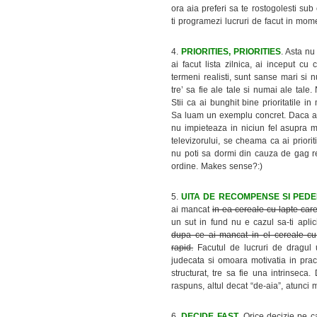
ora aia preferi sa te rostogolesti sub
ti programezi lucruri de facut in mome
4.
PRIORITIES, PRIORITIES
. Asta nu
ai facut lista zilnica, ai inceput cu
termeni realisti, sunt sanse mari si n
tre’ sa fie ale tale si numai ale tale.
Stii ca ai bunghit bine prioritatile i
Sa luam un exemplu concret. Daca avea
nu impieteaza in niciun fel asupra m
televizorului, se cheama ca ai priorit
nu poti sa dormi din cauza de gag ref
ordine. Makes sense?:)
5.
UITA DE RECOMPENSE SI PEDE
ai mancat
in ea cereale cu lapte care
un sut in fund nu e cazul sa-ti apli
dupa ce ai mancat in el cereale cu 
rapid.
Facutul de lucruri de dragul
judecata si omoara motivatia in pract
structurat, tre sa fie una intrinseca
raspuns, altul decat “de-aia”, atunci 
6.
DECIDE FAST
. Orice decizie pe c