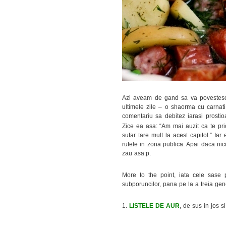
Azi aveam de gand sa va povestesc 
ultimele zile – o shaorma cu carna
comentariu sa debitez iarasi prostioar
Zice ea asa: “Am mai auzit ca te price
sufar tare mult la acest capitol.” I
rufele in zona publica. Apai daca nic
zau asa:p.
More to the point, iata cele sase 
subporuncilor, pana pe la a treia ge
1.
LISTELE DE AUR
, de sus in jos s