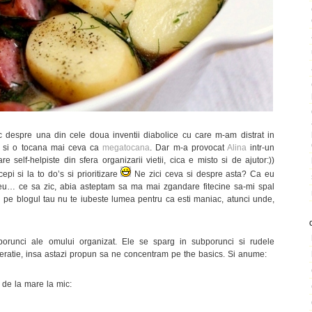
despre una din cele doua inventii diabolice cu care m-am distrat in
ti si o tocana mai ceva ca
megatocana
. Dar m-a provocat
Alina
intr-un
e self-helpiste din sfera organizarii vietii, cica e misto si de ajutor:))
pi si la to do’s si prioritizare
Ne zici ceva si despre asta? Ca eu
ar eu… ce sa zic, abia asteptam sa ma mai zgandare fitecine sa-mi spal
i pe blogul tau nu te iubeste lumea pentru ca esti maniac, atunci unde,
porunci ale omului organizat. Ele se sparg in subporunci si rudele
neratie, insa astazi propun sa ne concentram pe the basics. Si anume:
i de la mare la mic: