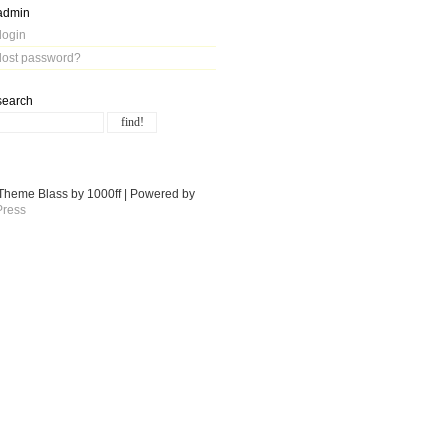
admin
login
lost password?
search
Theme Blass by 1000ff | Powered by
ress