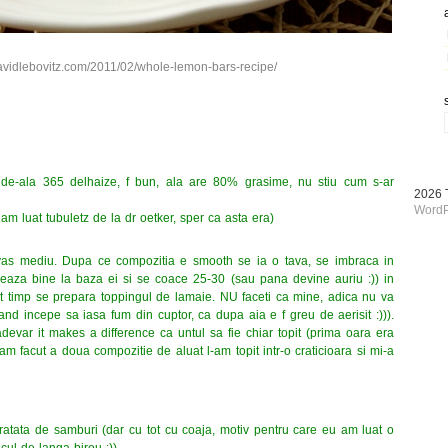
avidlebovitz.com/2011/02/whole-lemon-bars-recipe/
 de-ala 365 delhaize, f bun, ala are 80% grasime, nu stiu cum s-ar
2026
WordP
 am luat tubuletz de la dr oetker, sper ca asta era)
vas mediu. Dupa ce compozitia e smooth se ia o tava, se imbraca in
eseaza bine la baza ei si se coace 25-30 (sau pana devine auriu :)) in
est timp se prepara toppingul de lamaie. NU faceti ca mine, adica nu va
d incepe sa iasa fum din cuptor, ca dupa aia e f greu de aerisit :))).
devar it makes a difference ca untul sa fie chiar topit (prima oara era
am facut a doua compozitie de aluat l-am topit intr-o craticioara si mi-a
uratata de samburi (dar cu tot cu coaja, motiv pentru care eu am luat o
ul de langa birou :))