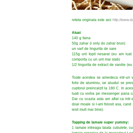
reteta originala este aici
http://www.d
Aluat
140 g faina
50g zahar (i only do zahar brun)
un varf de lingurita de sare
115g unt topit nesarat (eu am luat
comporta cu un unt mai slab)
1/2 lingurita de extract de vanilie (eu
Toate acestea se amesteca intr-un 
folie de aluminiu, iar aluatul se pr
cuptorul preincalzit la 180 C. In ac
luati cu vorba pe messenger pana can
Dar cu ocazia asta am aflat ca intr-a
doar moale si l-am folosit asa, cand 
iesit mult mai bine).
Topping de lamaie super yummy:
1 lamaie intreaga taiata cubulete, c
lamaie organica de la magazinul Leac