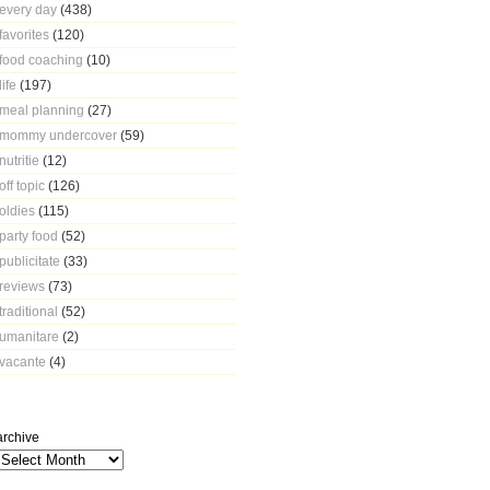
every day
(438)
favorites
(120)
food coaching
(10)
life
(197)
meal planning
(27)
mommy undercover
(59)
nutritie
(12)
off topic
(126)
oldies
(115)
party food
(52)
publicitate
(33)
reviews
(73)
traditional
(52)
umanitare
(2)
vacante
(4)
archive