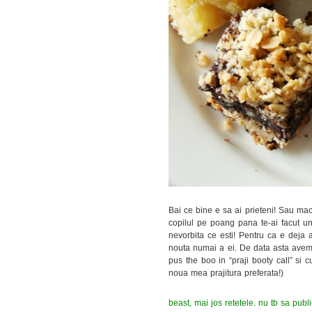
Bai ce bine e sa ai prieteni! Sau mac
copilul pe poang pana te-ai facut una
nevorbita ce esti! Pentru ca e deja 
nouta numai a ei. De data asta avem s
pus the boo in “praji booty call” si 
noua mea prajitura preferata!)
beast, mai jos retetele. nu tb sa publ