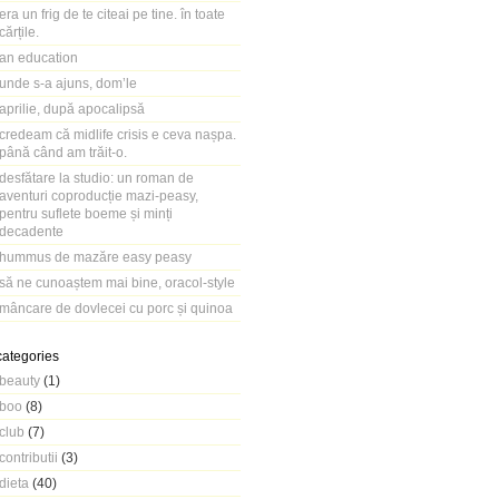
era un frig de te citeai pe tine. în toate
cărțile.
an education
unde s-a ajuns, dom’le
aprilie, după apocalipsă
credeam că midlife crisis e ceva nașpa.
până când am trăit-o.
desfătare la studio: un roman de
aventuri coproducție mazi-peasy,
pentru suflete boeme și minți
decadente
hummus de mazăre easy peasy
să ne cunoaștem mai bine, oracol-style
mâncare de dovlecei cu porc și quinoa
categories
beauty
(1)
boo
(8)
club
(7)
contributii
(3)
dieta
(40)