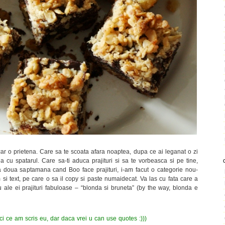
ar o prietena. Care sa te scoata afara noaptea, dupa ce ai leganat o zi
 cu spatarul. Care sa-ti aduca prajituri si sa te vorbeasca si pe tine,
a doua saptamana cand Boo face prajituri, i-am facut o categorie nou-
i text, pe care o sa il copy si paste numaidecat. Va las cu fata care a
cu ale ei prajituri fabuloase – “blonda si bruneta” (by the way, blonda e
ici ce am scris eu, dar daca vrei u can use quotes :)))