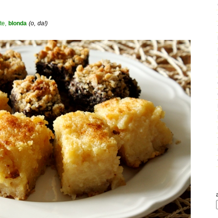
ite,
blonda
(o, da!)