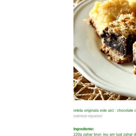
reteta originala este aici : chocolat
oatmeal-squares/
Ingrediente:
220g zahar brun (eu am luat zahar de 