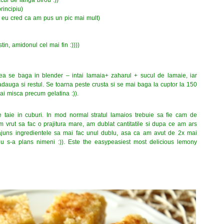
rincipiu)
 eu cred ca am pus un pic mai mult)
in, amidonul cel mai fin :))))
tea se baga in blender – intai lamaia+ zaharul + sucul de lamaie, iar
uga si restul. Se toarna peste crusta si se mai baga la cuptor la 150
ai misca precum gelatina :)).
 taie in cuburi. In mod normal stratul lamaios trebuie sa fie cam de
 vrut sa fac o prajitura mare, am dublat cantitatile si dupa ce am ars
ajuns ingredientele sa mai fac unul dublu, asa ca am avut de 2x mai
nu s-a plans nimeni :)). Este the easypeasiest most delicious lemony