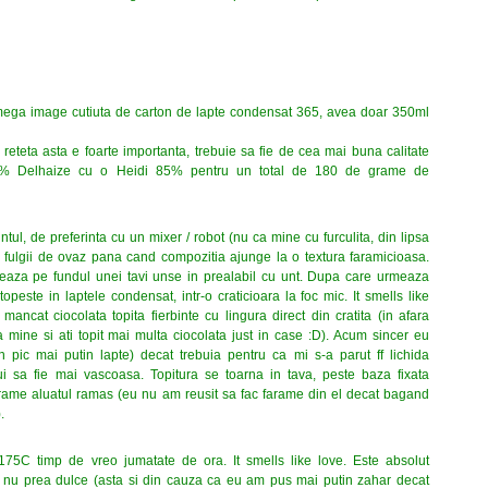
mega image cutiuta de carton de lapte condensat 365, avea doar 350ml
reteta asta e foarte importanta, trebuie sa fie de cea mai buna calitate
75% Delhaize cu o Heidi 85% pentru un total de 180 de grame de
ul, de preferinta cu un mixer / robot (nu ca mine cu furculita, din lipsa
i fulgii de ovaz pana cand compozitia ajunge la o textura faramicioasa.
seaza pe fundul unei tavi unse in prealabil cu unt. Dupa care urmeaza
peste in laptele condensat, intr-o craticioara la foc mic. It smells like
ancat ciocolata topita fierbinte cu lingura direct din cratita (in afara
ca mine si ati topit mai multa ciocolata just in case :D). Acum sincer eu
 pic mai putin lapte) decat trebuia pentru ca mi s-a parut ff lichida
i sa fie mai vascoasa. Topitura se toarna in tava, peste baza fixata
farame aluatul ramas (eu nu am reusit sa fac farame din el decat bagand
.
 175C timp de vreo jumatate de ora. It smells like love. Este absolut
si nu prea dulce (asta si din cauza ca eu am pus mai putin zahar decat