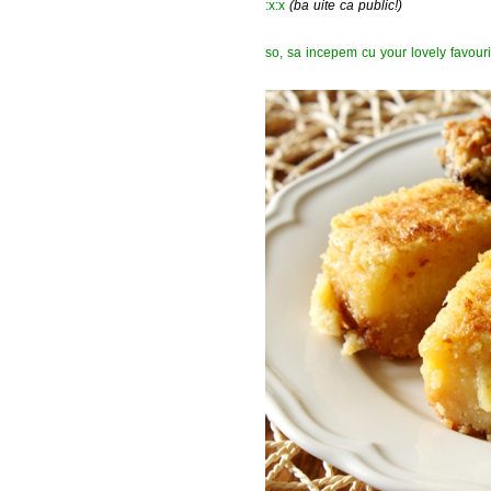
:x:x
(ba uite ca public!)
so, sa incepem cu your lovely favour