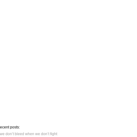
recent posts:
we don’t bleed when we don’t fight