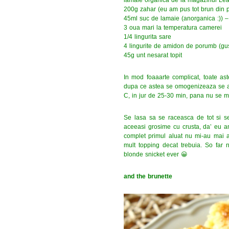
200g zahar (eu am pus tot brun din p
45ml suc de lamaie (anorganica :)) –
3 oua mari la temperatura camerei
1/4 lingurita sare
4 lingurite de amidon de porumb (gust
45g unt nesarat topit
In mod foaaarte complicat, toate as
dupa ce astea se omogenizeaza se ada
C, in jur de 25-30 min, pana nu se m
Se lasa sa se raceasca de tot si se
aceeasi grosime cu crusta, da’ eu am
complet primul aluat nu mi-au mai 
mult topping decat trebuia. So far 
blonde snicket ever 😀
and the brunette