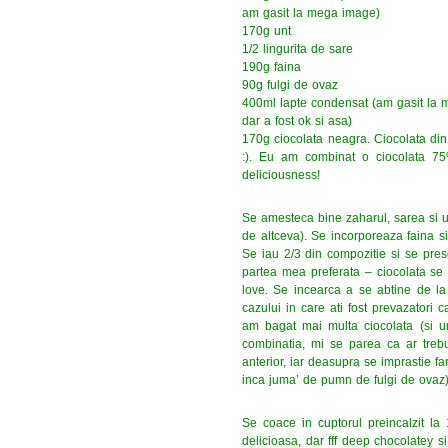
am gasit la mega image)
170g unt
1/2 lingurita de sare
190g faina
90g fulgi de ovaz
400ml lapte condensat (am gasit la 
dar a fost ok si asa)
170g ciocolata neagra. Ciocolata din 
:). Eu am combinat o ciocolata 
deliciousness!
Se amesteca bine zaharul, sarea si unt
de altceva). Se incorporeaza faina s
Se iau 2/3 din compozitie si se pre
partea mea preferata – ciocolata se to
love. Se incearca a se abtine de la m
cazului in care ati fost prevazatori 
am bagat mai multa ciocolata (si un
combinatia, mi se parea ca ar trebu
anterior, iar deasupra se imprastie 
inca juma’ de pumn de fulgi de ovaz)
Se coace in cuptorul preincalzit la
delicioasa, dar fff deep chocolatey 