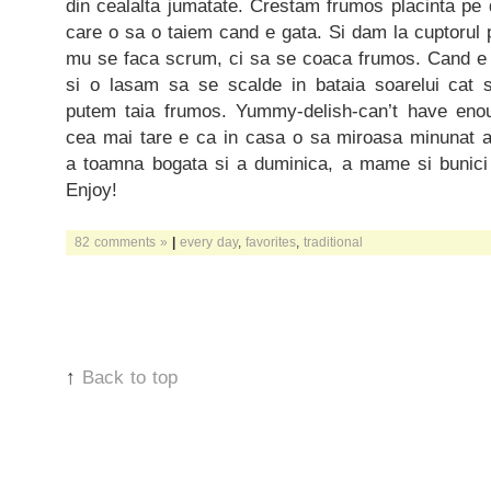
din cealalta jumatate. Crestam frumos placinta pe d
care o sa o taiem cand e gata. Si dam la cuptorul p
mu se faca scrum, ci sa se coaca frumos. Cand e 
si o lasam sa se scalde in bataia soarelui cat 
putem taia frumos. Yummy-delish-can’t have enou
cea mai tare e ca in casa o sa miroasa minunat a 
a toamna bogata si a duminica, a mame si bunici si
Enjoy!
82 comments »
|
every day
,
favorites
,
traditional
↑
Back to top