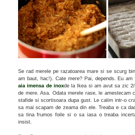
Se rad merele pe razatoarea mare si se scurg bi
am baut, hac!). Cate mere? Pai, depends. Eu am fa
aia imensa de inox
de la Ikea si am avut sa zic
de mere. Asa. Odata merele rase, le amestecam cu 
stafide si scortisoara dupa gust. Le calim intr-o cra
sa mai scapam de zeama din ele. Treaba e ca dac
sa tina frumos foile si o sa iasa o treaba incert
insist.