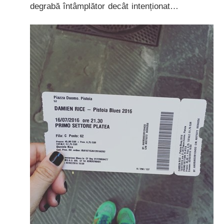
degrabă întâmplător decât intenționat…