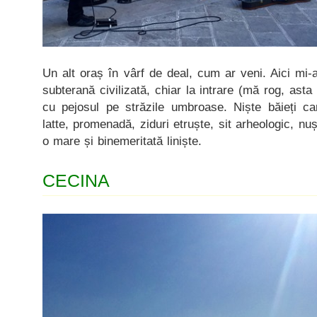
Un alt oraș în vârf de deal, cum ar veni. Aici mi-a
subterană civilizată, chiar la intrare (mă rog, asta 
cu pejosul pe străzile umbroase. Niște băieți car
latte, promenadă, ziduri etruște, sit arheologic, n
o mare și binemeritată liniște.
CECINA