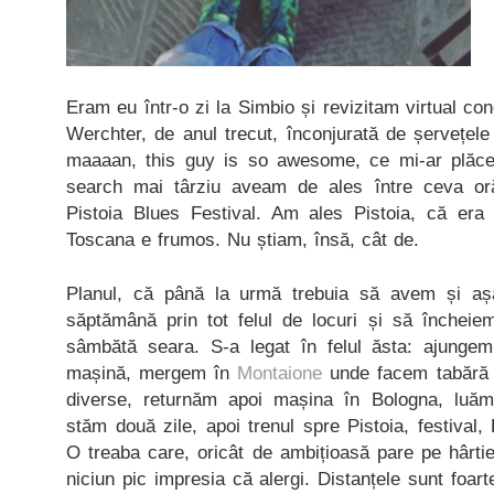
Eram eu într-o zi la Simbio și revizitam virtual co
Werchter, de anul trecut, înconjurată de șervețele
maaaan, this guy is so awesome, ce mi-ar plăce
search mai târziu aveam de ales între ceva or
Pistoia Blues Festival. Am ales Pistoia, că era
Toscana e frumos. Nu știam, însă, cât de.
Planul, că până la urmă trebuia să avem și aș
săptămână prin tot felul de locuri și să încheie
sâmbătă seara. S-a legat în felul ăsta: ajungem
mașină, mergem în
Montaione
unde facem tabără t
diverse, returnăm apoi mașina în Bologna, luăm
stăm două zile, apoi trenul spre Pistoia, festival
O treaba care, oricât de ambițioasă pare pe hârtie,
niciun pic impresia că alergi. Distanțele sunt foar