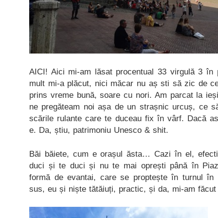
AICI! Aici mi-am lăsat procentual 33 virgulă 3 în 
mult mi-a plăcut, nici măcar nu aș sti să zic de 
prins vreme bună, soare cu nori. Am parcat la ieș
ne pregăteam noi așa de un strașnic urcuș, ce s
scările rulante care te duceau fix în vârf. Dacă 
e. Da, știu, patrimoniu Unesco & shit.
Băi băiete, cum e orașul ăsta… Cazi în el, efecti
duci și te duci și nu te mai oprești până în Pi
formă de evantai, care se proptește în turnul î
sus, eu și niște tătăiuți, practic, și da, mi-am făcut 