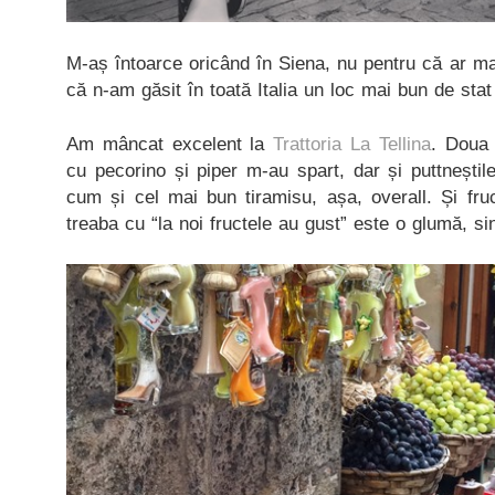
M-aș întoarce oricând în Siena, nu pentru că ar mai
că n-am găsit în toată Italia un loc mai bun de sta
Am mâncat excelent la
Trattoria La Tellina
. Doua 
cu pecorino și piper m-au spart, dar și puttneștil
cum și cel mai bun tiramisu, așa, overall. Și fru
treaba cu “la noi fructele au gust” este o glumă, si