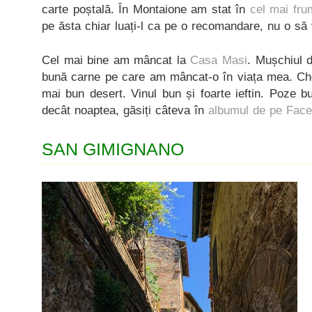
carte poștală. În Montaione am stat în
cel mai fru
pe ăsta chiar luați-l ca pe o recomandare, nu o să 
Cel mai bine am mâncat la
Casa Masi
. Mușchiul d
bună carne pe care am mâncat-o în viața mea. Che
mai bun desert. Vinul bun și foarte ieftin. Poze 
decât noaptea, găsiți câteva în
albumul de pe Fac
SAN GIMIGNANO