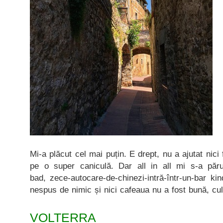
Mi-a plăcut cel mai puțin. E drept, nu a ajutat nici
pe o super caniculă. Dar all in all mi s-a părut
bad, zece-autocare-de-chinezi-intră-într-un-bar k
nespus de nimic și nici cafeaua nu a fost bună, cu
VOLTERRA