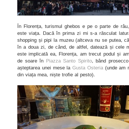
În Florența, turismul ghebos e pe o parte de râu,
este viața. Dacă în prima zi mi s-a răsculat latu
shopping și pipi la muzeu (altceva nu se putea, că
în a doua zi, de când, de altfel, datează și cele m
este implicată ea, Florența, am trecut podul și a
de soare în
Piazza Santo Spirito
, bând prosecco 
așteptarea unei mese la
Gusta Osteria
(unde am m
din viața mea, niște trofie al pesto).