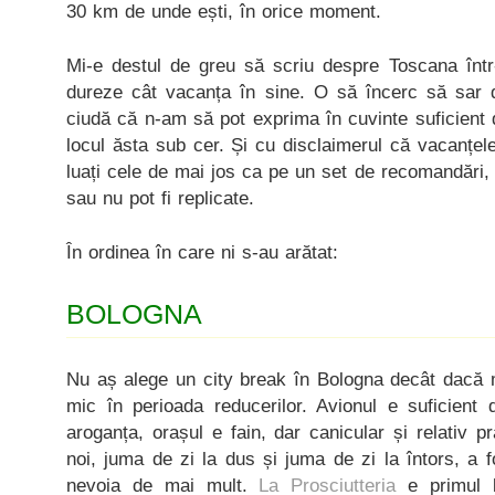
30 km de unde ești, în orice moment.
Mi-e destul de greu să scriu despre Toscana într-
dureze cât vacanța în sine. O să încerc să sar di
ciudă că n-am să pot exprima în cuvinte suficient
locul ăsta sub cer. Și cu disclaimerul că vacanțele 
luați cele de mai jos ca pe un set de recomandări, c
sau nu pot fi replicate.
În ordinea în care ni s-au arătat:
BOLOGNA
Nu aș alege un city break în Bologna decât dacă 
mic în perioada reducerilor. Avionul e suficient d
aroganța, orașul e fain, dar canicular și relativ p
noi, juma de zi la dus și juma de zi la întors, a 
nevoia de mai mult.
La Prosciutteria
e primul 