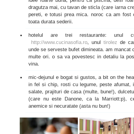
idee foarte buna, pentru ca piscina, desi foar
dragutza mai, cu tavan de sticla (care iarna cred
pereti, e totusi prea mica. noroc ca am fost c
toata durata sederii.
hotelul are trei restaurante: unul c
http://www.cucinasofia.ro
, unul
tirolez
de car
unde se serveste bufet dimineata. am mancat c
multe ori. o sa va povestesc in detaliu la p
vina.
mic-dejunul e bogat si gustos, a bit on the hea
in fel si chip, rosti cu legume, peste afumat, 
salate, prajituri de casa (multe, bune!), dulcetu
(care nu este Danone, ca la Marriott:p), ce
anemice si necuratate (asta nu bun!)