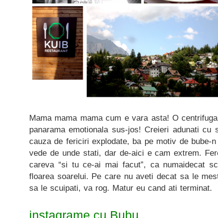
Mama mama mama cum e vara asta! O centrifuga i
panarama emotionala sus-jos! Creieri adunati cu s
cauza de fericiri explodate, ba pe motiv de bube-
vede de unde stati, dar de-aici e cam extrem. Fer
careva “si tu ce-ai mai facut”, ca numaidecat s
floarea soarelui. Pe care nu aveti decat sa le mes
sa le scuipati, va rog. Matur eu cand ati terminat.
instagrame cu Bubu