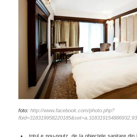
foto:
http://www.facebook.com/photo.php?
fbid=318319958220185&set=a.318319154886932.93
totul e nou-noutz. de la obiectele sanitare din