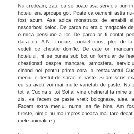
Nu credeam, zau, ca se poate asa serviciu bun in
hotelul era aproape gol. Poate ca oamenii astia nu
fost acum. Asa adica monstruos de amabili si o
nescarbosi deloc. De parca nu era o magaoaie de
o mica pensiune a lor. De parca ar fi contat pent
daca eu, A.N., cookie, cookielicious, plec de l
vedeti ce chestie dom’le. De cate ori mancam i
hotelului, ni se punea sub bot un formular de fe
chestionati despre mancare, atmosfera, serviciu
cinand noi pentru prima oara la restaurantul Cu
meniul e destul de sarac in paste. Si-am scris ex
eu sa aveti voi mai multe varietati de paste. Nu z
tot la Cucina si tot Sofia, vine chelnerul la mine si
zis, va facem ce paste vreti: bologneze, alea, 
Facem extra meniu, numai sa fie bine. Am fost
fireste, nimic nu ma impresioneaza mai tare decat
mele animalice:)