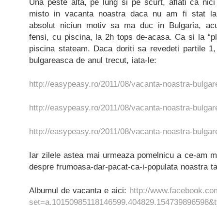
Una peste alta, pe lung si pe scurt, aflati ca nici
misto in vacanta noastra daca nu am fi stat la
absolut niciun motiv sa ma duc in Bulgaria, a
fensi, cu piscina, la 2h tops de-acasa. Ca si la “pla
piscina stateam. Daca doriti sa revedeti partile 1
bulgareasca de anul trecut, iata-le:
http://easypeasy.ro/2011/08/vacanta-noastra-bulgar
http://easypeasy.ro/2011/08/vacanta-noastra-bulgar
http://easypeasy.ro/2011/08/vacanta-noastra-bulgar
Iar zilele astea mai urmeaza pomelnicu a ce-am ma
despre frumoasa-dar-pacat-ca-i-populata noastra ta
Albumul de vacanta e aici:
http://www.facebook.co
set=a.10150985118146599.404829.154739896598&