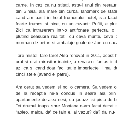
carne. In caz ca nu stitati, asta-i unul din restaura
din Sinaia, ala mare din curba, landmark de stati
cand am pasit in holul frumosului hotel, s-a facu
foarte frumos si bine, cu un cuvant: Pufiii, e plu
Zici ca intraseram intr-o antifonare perfecta, 
plutind deasupra realitatii cu ceva munte, ceva 
morman de peturi si ambalaje goale de Joe cu cac
Tare misto! Tare tare! Also renovat in 2011, acest ho
urat si urat mirositor inainte, a renascut fantastic 
azi ca si cand doar facilitatile imperfecte il mai 
cinci stele (avand el patru).
Am cerut sa vedem si noi o camera. Sa vedem c
de la receptie ne-a condus in seara aia prin 
apartamente de-alea nesi, cu jacuzzi si pista de bi
Tot drumul inapoi spre Montana n-am facut decat 
“aoleo, maica, da’ ce fain e, ai vazut? da? da’ nu-