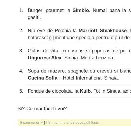
Burgeri gourmet la
Simbio
. Numai pana la sf
gasiti.
Rib eye de Polonia la
Marriott Steakhouse
.
hotarasc:)) [mentiune speciala pentru dip-ul de
Gulas de vita cu cuscus si papricas de pui 
Unguresc Alex
, Sinaia. Merita benzina.
Supa de mazare, spaghete cu creveti si bian
Cucina Sofia
– Hotel International Sinaia.
Fondue de ciocolata, la
Kuib
. Tot in Sinaia, adi
Si? Ce mai faceti voi?
6 comments »
|
life
,
mommy undercover
,
off topic