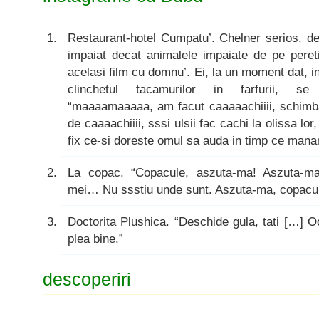
Restaurant-hotel Cumpatu’. Chelner serios, d
impaiat decat animalele impaiate de pe pereti.
acelasi film cu domnu’. Ei, la un moment dat, in
clinchetul tacamurilor in farfurii, se a
“maaaamaaaaa, am facut caaaaachiiii, schi
de caaaachiiii, sssi ulsii fac cachi la olissa lo
fix ce-si doreste omul sa auda in timp ce mana
La copac. “Copacule, aszuta-ma! Aszuta-ma 
mei… Nu ssstiu unde sunt. Aszuta-ma, copacul
Doctorita Plushica. “Deschide gula, tati […] O
plea bine.”
descoperiri