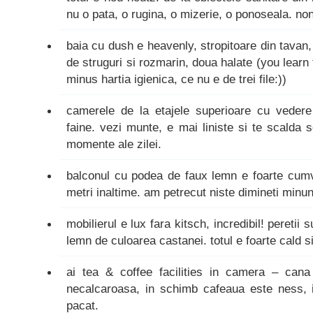
nu o pata, o rugina, o mizerie, o ponoseala. no
baia cu dush e heavenly, stropitoare din tavan
de struguri si rozmarin, doua halate (you learn
minus hartia igienica, ce nu e de trei file:))
camerele de la etajele superioare cu veder
faine. vezi munte, e mai liniste si te scalda 
momente ale zilei.
balconul cu podea de faux lemn e foarte cumv
metri inaltime. am petrecut niste dimineti minu
mobilierul e lux fara kitsch, incredibil! peretii s
lemn de culoarea castanei. totul e foarte cald s
ai tea & coffee facilities in camera – cana
necalcaroasa, in schimb cafeaua este ness, i
pacat.