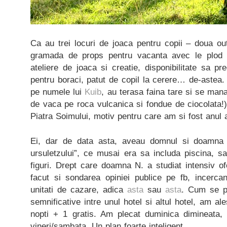
Ca au trei locuri de joaca pentru copii – doua ou
gramada de props pentru vacanta avec le plod 
ateliere de joaca si creatie, disponibilitate sa 
pentru boraci, patut de copil la cerere… de-astea. 
pe numele lui
Kuib
, au terasa faina tare si se man
de vaca pe roca vulcanica si fondue de ciocolata!
Piatra Soimului, motiv pentru care am si fost anul 
Ei, dar de data asta, aveau domnul si doamna 
ursuletzului”, ce musai era sa includa piscina, sa
figuri. Drept care doamna N. a studiat intensiv of
facut si sondarea opiniei publice pe fb, incerc
unitati de cazare, adica
asta
sau
asta
. Cum se pa
semnificative intre unul hotel si altul hotel, am al
nopti + 1 gratis. Am plecat duminica dimineata,
vineri/sambata. Un plan foarte inteligent.