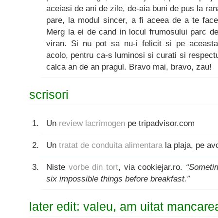
aceiasi de ani de zile, de-aia buni de pus la ran
pare, la modul sincer, a fi aceea de a te face
Merg la ei de cand in locul frumosului parc 
viran. Si nu pot sa nu-i felicit si pe aceast
acolo, pentru ca-s luminosi si curati si respectu
calca an de an pragul. Bravo mai, bravo, zau!
scrisori
Un
review lacrimogen
pe tripadvisor.com
Un
tratat de conduita alimentara
la plaja, pe a
Niste
vorbe din tort
, via cookiejar.ro.
“Someti
six impossible things before breakfast.”
later edit: valeu, am uitat mancare