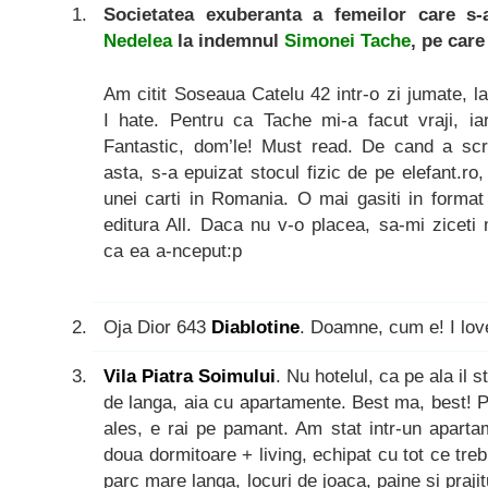
Societatea exuberanta a femeilor care s
Nedelea
la indemnul
Simonei Tache
, pe care
Am citit Soseaua Catelu 42 intr-o zi jumate, l
I hate. Pentru ca Tache mi-a facut vraji, ia
Fantastic, dom’le! Must read. De cand a sc
asta, s-a epuizat stocul fizic de pe elefant.r
unei carti in Romania. O mai gasiti in format 
editura All. Daca nu v-o placea, sa-mi ziceti
ca ea a-nceput:p
Oja Dior 643
Diablotine
. Doamne, cum e! I lov
Vila Piatra Soimului
. Nu hotelul, ca pe ala il s
de langa, aia cu apartamente. Best ma, best! 
ales, e rai pe pamant. Am stat intr-un aparta
doua dormitoare + living, echipat cu tot ce trebu
parc mare langa, locuri de joaca, paine si praji