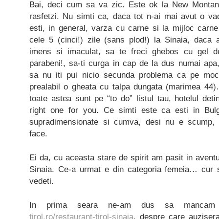
Bai, deci cum sa va zic. Este ok la New Montana
rasfetzi. Nu simti ca, daca tot n-ai mai avut o va
esti, in general, varza cu carne si la mijloc carne
cele 5 (cinci!) zile (sans plod!) la Sinaia, daca 
imens si imaculat, sa te freci ghebos cu gel 
parabeni!, sa-ti curga in cap de la dus numai apa, 
sa nu iti pui nicio secunda problema ca pe moc
prealabil o gheata cu talpa dungata (marimea 44)
toate astea sunt pe “to do” listul tau, hotelul de
right one for you. Ce simti este ca esti in Bulg
supradimensionate si cumva, desi nu e scump, t
face.
Ei da, cu aceasta stare de spirit am pasit in avent
Sinaia. Ce-a urmat e din categoria femeia… cur s
vedeti.
In prima seara ne-am dus sa manca
tirol.ro/restaurant-tirol-sinaia
, despre care auziser