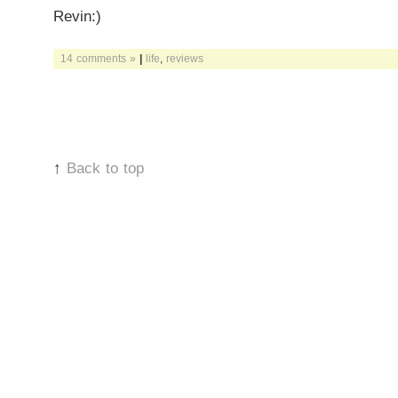
Revin:)
14 comments »
|
life
,
reviews
↑
Back to top