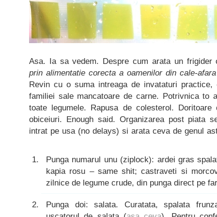
Asa. Ia sa vedem. Despre cum arata un frigider 
prin alimentatie corecta a oamenilor din cale-afar
Revin cu o suma intreaga de invataturi practice, 
familiei sale mancatoare de carne. Potrivnica to a
toate legumele. Rapusa de colesterol. Doritoare
obiceiuri. Enough said. Organizarea post piata 
intrat pe usa (no delays) si arata ceva de genul as
Punga numarul unu (ziplock): ardei gras spalat, 
kapia rosu – same shit; castraveti si morcovi
zilnice de legume crude, din punga direct pe far
Punga doi: salata. Curatata, spalata frun
uscatorul de salata (
asa ceva
). Pentru conf