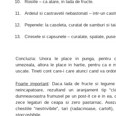
Rosiile – ca atare, in lada de fructe.
Ardeiul si castravetii nebastonati – intr-un cast
Pepenele: la casoleta, curatat de samburi si tai
Ciresele si capsunele – curatate, spalate, puse
Concluzia: Unora le place in punga, pentru 
umezeala, altora le place in hartie, pentru ca e 
uscate. Tineti cont care-i care atunci cand va ordon
Foarte important
: Daca lada de fructe si legume 
neincapatoare, rezultand un aranjament tip “cl
dumneavoastra frumusel pe un post-it ce e in ea, ca
zece legaturi de ceapa si zero pastarnac. Aseza
chestiile “nestrivibile”, tari (radacinoase, cartofi)
storcoshibile.