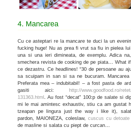
4. Mancarea
Cu ce asteptari re la mancare te duci la un even
fucking huge! Nu as prea fi vrut sa fiu in pielea lui
una si una ieri dimineata, de exemplu. Adica na
smechera revista de cooking de pe piata… What i
ce dezastru. Ce headlines! “30 de persoane au aj
sa scuipam in san si sa ne bucuram. Mancarea a
Preferata mea – indubitabil! – a fost pasta de ard
gasiti aici:
http://www.goodfood.ro/retet
131363.html
. Au fost “decat” 100:p de salate si di
mi le mai amintesc exhaustiv, stiu ca am gustat h
tzeapan pe lingura just the way i like it), sal
pardon, MAIONEZA, coleslaw,
cuscus cu detoate
de masline si salata cu piept de curcan…