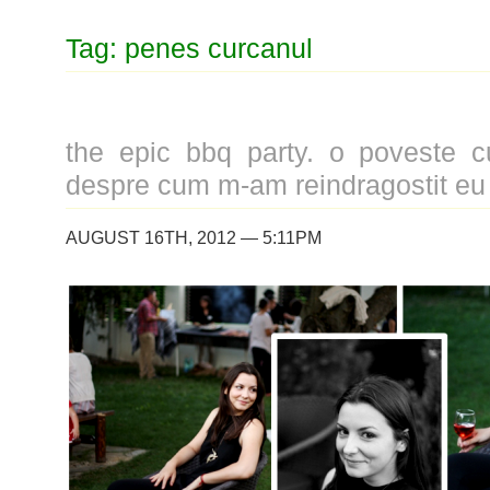
Tag: penes curcanul
the epic bbq party. o poveste c
despre cum m-am reindragostit eu
AUGUST 16TH, 2012 — 5:11PM