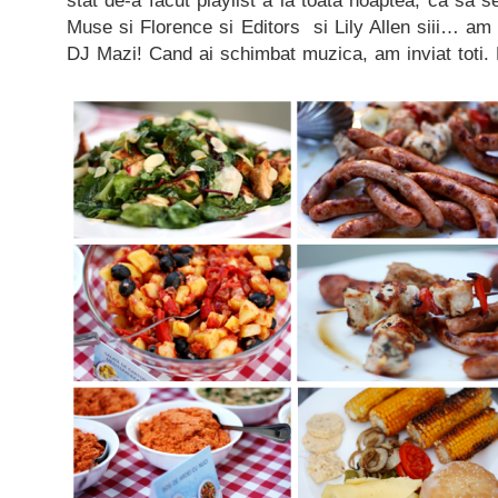
stat de-a facut playlist a la toata noaptea, ca sa 
Muse si Florence si Editors si Lily Allen siii… am
DJ Mazi! Cand ai schimbat muzica, am inviat toti.