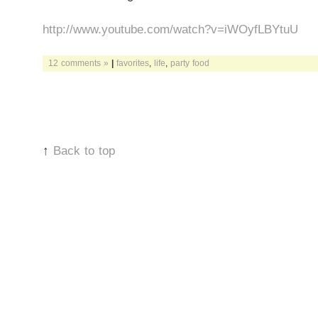
http://www.youtube.com/watch?v=iWOyfLBYtuU
12 comments »
|
favorites
,
life
,
party food
↑
Back to top