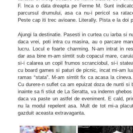
F. Inca o data dreapta pe Ferme M. Sunt indicato
parcursul drumului, asa ca nu-i pericol sa ratace
Peste cap iti trec avioane. Literally. Pista e la doi p
Ajungi la destinatie. Pasesti in curtea cu iarba si n
daca vrei, poti intra cu masina, au o parcare mar
lucru. Locul e foarte charming. N-am intrat in res
dar asa bine m-am simtit sub copacul mare, caruia
si-i calarea un copil frumos scranciobul, si-i stat
cu board games si paturi de picnic, incat mi-am lua
ramas “stata”. M-am simtit fix ca acasa la cineva
Cu durere-n suflet ca am epuizat doza de nunti si b
inainte sa fi stiut de La Seratta, va indemn ghebos
daca va paste un astfel de eveniment. E cald, pri
nu la modul repelent asa. Mult de tot mi-a plac
gazduit aceasta extravaganta.