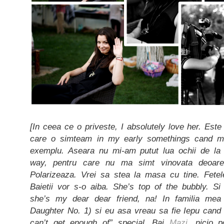
[In ceea ce o priveste, I absolutely love her. Este
care o simteam in my early somethings cand m
exemplu. Aseara nu mi-am putut lua ochii de la 
way, pentru care nu ma simt vinovata deoare
Polarizeaza. Vrei sa stea la masa cu tine. Fetel
Baietii vor s-o aiba. She’s top of the bubbly. S
she’s my dear dear friend, na! In familia me
Daughter No. 1) si eu asa vreau sa fie Iepu cand 
can’t get enough of” special. Bai
Mazi
, nicio 