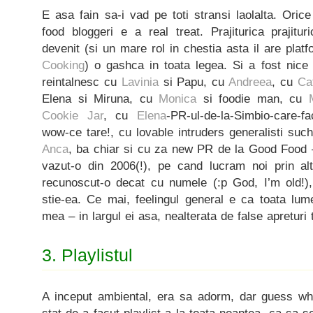
E asa fain sa-i vad pe toti stransi laolalta. Orice 
food bloggeri e a real treat. Prajiturica prajituri
devenit (si un mare rol in chestia asta il are plat
Cooking
) o gashca in toata legea. Si a fost nic
reintalnesc cu
Lavinia
si Papu, cu
Andreea
, cu
Ca
Elena si Miruna, cu
Monica
si foodie man, cu
Cookie Jar
, cu
Elena
-PR-ul-de-la-Simbio-care-f
wow-ce tare!, cu lovable intruders generalisti su
Anca
, ba chiar si cu za new PR de la Good Food
vazut-o din 2006(!), pe cand lucram noi prin al
recunoscut-o decat cu numele (:p God, I’m old!)
stie-ea. Ce mai, feelingul general e ca toata lum
mea – in largul ei asa, nealterata de false apreturi
3. Playlistul
A inceput ambiental, era sa adorm, dar guess wh