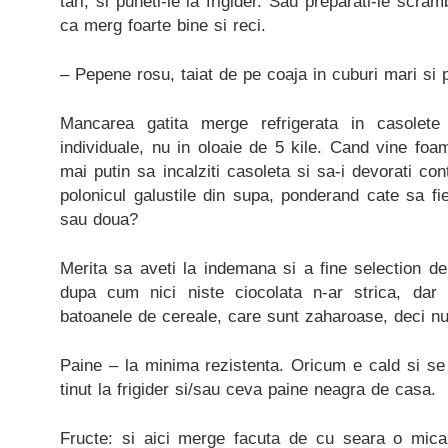
tari, si puneti-le la frigider. Sau preparati-le scram
ca merg foarte bine si reci.
– Pepene rosu, taiat de pe coaja in cuburi mari si p
Mancarea gatita merge refrigerata in casolete
individuale, nu in oloaie de 5 kile. Cand vine fo
mai putin sa incalziti casoleta si sa-i devorati con
polonicul galustile din supa, ponderand cate sa f
sau doua?
Merita sa aveti la indemana si a fine selection de
dupa cum nici niste ciocolata n-ar strica, da
batoanele de cereale, care sunt zaharoase, deci nu 
Paine – la minima rezistenta. Oricum e cald si se 
tinut la frigider si/sau ceva paine neagra de casa.
Fructe: si aici merge facuta de cu seara o mica