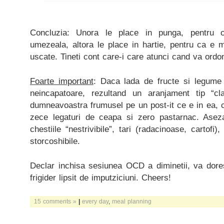
Concluzia: Unora le place in punga, pentru 
umezeala, altora le place in hartie, pentru ca e 
uscate. Tineti cont care-i care atunci cand va ordon
Foarte important
: Daca lada de fructe si legume 
neincapatoare, rezultand un aranjament tip “cl
dumneavoastra frumusel pe un post-it ce e in ea, ca
zece legaturi de ceapa si zero pastarnac. Aseza
chestiile “nestrivibile”, tari (radacinoase, cartofi)
storcoshibile.
Declar inchisa sesiunea OCD a diminetii, va dor
frigider lipsit de imputziciuni. Cheers!
15 comments »
|
every day
,
meal planning