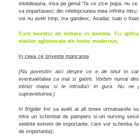
intotdeauna, insa pe genul “fa ce zice popa, nu c
va impartasesc din intelepciunea mea infinita intru a
voi nu aveti timp, ma gandesc. Asadar, luati o foaie 
Curs teoretic de initiere in dambla. Cu aplicat
vietilor aglomerate ale homo modernus
.
In ceea ce priveste mancarea
(Nu povestim aici despre ce e de tinut in cam
eventualitatea ca mai si gatim. Vorbim numai des
intinzi mana si le introduci in gura. Nu ne p
supravietuirea.)
In frigider tre’ sa aveti at all times urmatoarele l
intre un schimbat de pampers si-un nursing sess
sedinte extrem de importante, care vor schimba lu
de importanta):