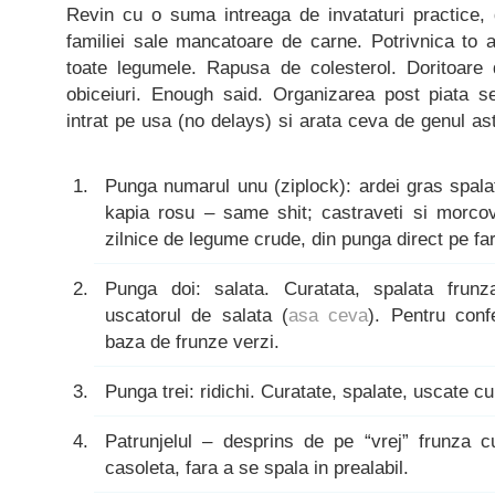
Revin cu o suma intreaga de invataturi practice, 
familiei sale mancatoare de carne. Potrivnica to a
toate legumele. Rapusa de colesterol. Doritoare
obiceiuri. Enough said. Organizarea post piata 
intrat pe usa (no delays) si arata ceva de genul as
Punga numarul unu (ziplock): ardei gras spalat, 
kapia rosu – same shit; castraveti si morcovi
zilnice de legume crude, din punga direct pe far
Punga doi: salata. Curatata, spalata frun
uscatorul de salata (
asa ceva
). Pentru conf
baza de frunze verzi.
Punga trei: ridichi. Curatate, spalate, uscate cu
Patrunjelul – desprins de pe “vrej” frunza cu
casoleta, fara a se spala in prealabil.