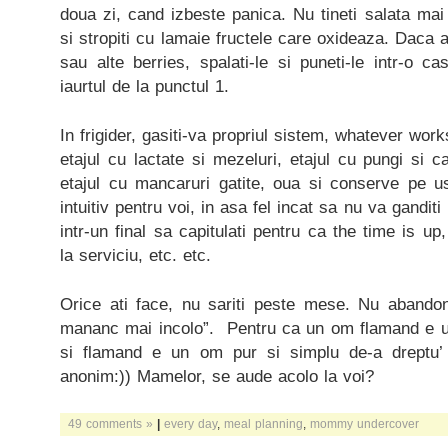
doua zi, cand izbeste panica. Nu tineti salata mai 
si stropiti cu lamaie fructele care oxideaza. Daca 
sau alte berries, spalati-le si puneti-le intr-o 
iaurtul de la punctul 1.
In frigider, gasiti-va propriul sistem, whatever wor
etajul cu lactate si mezeluri, etajul cu pungi si c
etajul cu mancaruri gatite, oua si conserve pe us
intuitiv pentru voi, in asa fel incat sa nu va ganditi
intr-un final sa capitulati pentru ca the time is up,
la serviciu, etc. etc.
Orice ati face, nu sariti peste mese. Nu abandon
mananc mai incolo”. Pentru ca un om flamand e un
si flamand e un om pur si simplu de-a dreptu’ r
anonim:)) Mamelor, se aude acolo la voi?
49 comments »
|
every day
,
meal planning
,
mommy undercover