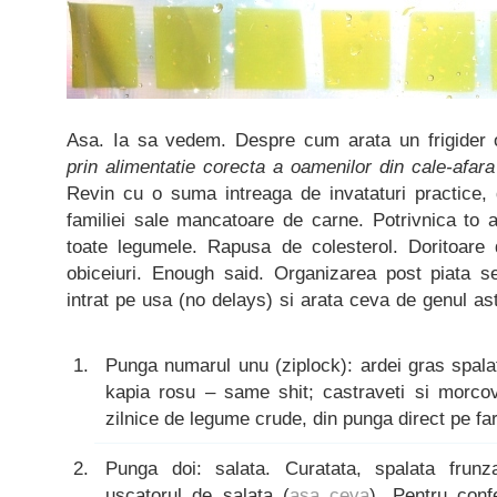
Asa. Ia sa vedem. Despre cum arata un frigider 
prin alimentatie corecta a oamenilor din cale-afar
Revin cu o suma intreaga de invataturi practice, 
familiei sale mancatoare de carne. Potrivnica to a
toate legumele. Rapusa de colesterol. Doritoare
obiceiuri. Enough said. Organizarea post piata 
intrat pe usa (no delays) si arata ceva de genul as
Punga numarul unu (ziplock): ardei gras spalat, 
kapia rosu – same shit; castraveti si morcovi
zilnice de legume crude, din punga direct pe far
Punga doi: salata. Curatata, spalata frun
uscatorul de salata (
asa ceva
). Pentru conf