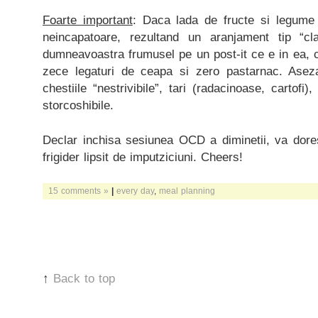
Foarte important
: Daca lada de fructe si legume 
neincapatoare, rezultand un aranjament tip “cl
dumneavoastra frumusel pe un post-it ce e in ea, ca
zece legaturi de ceapa si zero pastarnac. Aseza
chestiile “nestrivibile”, tari (radacinoase, cartofi)
storcoshibile.
Declar inchisa sesiunea OCD a diminetii, va dor
frigider lipsit de imputziciuni. Cheers!
15 comments »
|
every day
,
meal planning
↑
Back to top