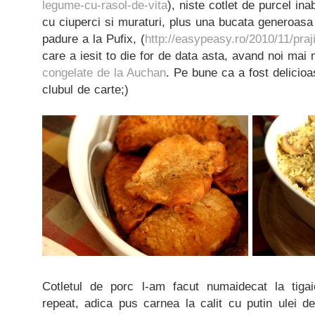
legume-cu-rasol-de-vita
), niste cotlet de purcel ina
cu ciuperci si muraturi, plus una bucata generoasa 
padure a la Pufix, (
http://easypeasy.ro/2010/11/praj
care a iesit to die for de data asta, avand noi mai 
congelate de la Auchan
. Pe bune ca a fost delicioas
clubul de carte;)
Cotletul de porc l-am facut numaidecat la tig
repeat, adica pus carnea la calit cu putin ulei d