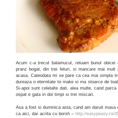
Acum c-a trecut balamucul, reluam bunul obicei al
pranz bogat, din trei feluri, si mancare mai mul
acasa. Cateodata mi se pare ca cea mai simpla tre
dureaza o eternitate to make si ma stoarce de toata
Si-apoi sunt celelalte dati, alea multe, cand parca 
ospat e gata in doi timpi si trei miscari.
Asa a fost si duminica asta, cand am daruit masa 
ca aici, dar acrita cu borsh –
http://easypeasy.ro/