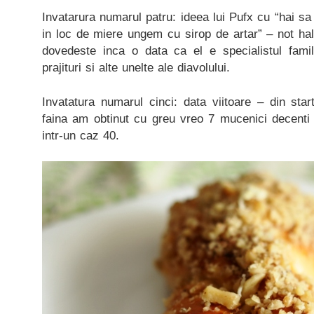
Invatarura numarul patru: ideea lui Pufx cu “hai 
in loc de miere ungem cu sirop de artar” – not ha
dovedeste inca o data ca el e specialistul famil
prajituri si alte unelte ale diavolului.
Invatatura numarul cinci: data viitoare – din sta
faina am obtinut cu greu vreo 7 mucenici decenti si
intr-un caz 40.