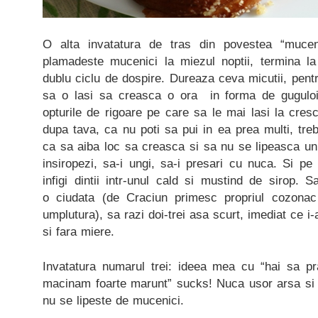
O alta invatatura de tras din povestea “mucen
plamadeste mucenici la miezul noptii, termina la
dublu ciclu de dospire. Dureaza ceva micutii, pentr
sa o lasi sa creasca o ora in forma de guguloi,
opturile de rigoare pe care sa le mai lasi la cres
dupa tava, ca nu poti sa pui in ea prea multi, treb
ca sa aiba loc sa creasca si sa nu se lipeasca unu
insiropezi, sa-i ungi, sa-i presari cu nuca. Si pe
infigi dintii intr-unul cald si mustind de sirop.
o ciudata (de Craciun primesc propriul cozonac 
umplutura), sa razi doi-trei asa scurt, imediat ce i-
si fara miere.
Invatatura numarul trei: ideea mea cu “hai sa p
macinam foarte marunt” sucks! Nuca usor arsa si m
nu se lipeste de mucenici.