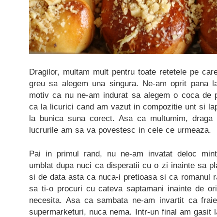
Dragilor, multam mult pentru toate retetele pe care 
greu sa alegem una singura. Ne-am oprit pana l
motiv ca nu ne-am indurat sa alegem o coca de pos
ca la licurici cand am vazut in compozitie unt si l
la bunica suna corect. Asa ca multumim, draga
lucrurile am sa va povestesc in cele ce urmeaza.
Pai in primul rand, nu ne-am invatat deloc mi
umblat dupa nuci ca disperatii cu o zi inainte sa 
si de data asta ca nuca-i pretioasa si ca romanul r
sa ti-o procuri cu cateva saptamani inainte de or
necesita. Asa ca sambata ne-am invartit ca fraieri
supermarketuri, nuca nema. Intr-un final am gasit