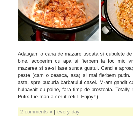
Adaugam o cana de mazare uscata si cubulete d
bine, acoperim cu apa si fierbem la foc mic v
mazarea si sa-si lase sunca gustul. Cand e aproap
peste (cam o ceasca, asa) si mai fierbem putin.
asta, spre bucuria barbatului casei. M-am gandit 
hulpavait cu paine, fara timp de prosteala. Totally
Pufix-the-man a cerut refill. Enjoy!:)
2 comments »
|
every day